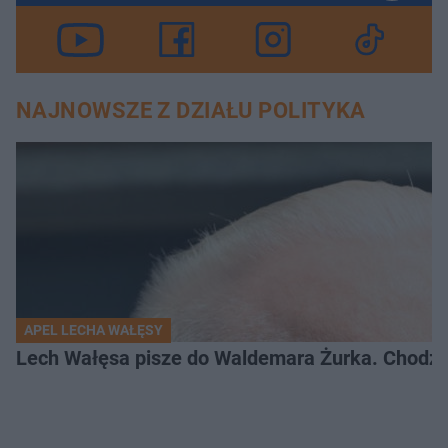
NAJNOWSZE Z DZIAŁU POLITYKA
APEL LECHA WAŁĘSY
Lech Wałęsa pisze do Waldemara Żurka. Chodzi