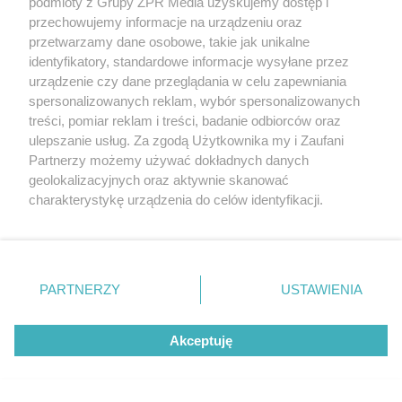
podmioty z Grupy ZPR Media uzyskujemy dostęp i
Tomasz Fornal zażądał klimatyzacji.
przechowujemy informacje na urządzeniu oraz
Ministerstwo błyskawicznie
przetwarzamy dane osobowe, takie jak unikalne
zareagowało!
identyfikatory, standardowe informacje wysyłane przez
urządzenie czy dane przeglądania w celu zapewniania
spersonalizowanych reklam, wybór spersonalizowanych
treści, pomiar reklam i treści, badanie odbiorców oraz
ulepszanie usług. Za zgodą Użytkownika my i Zaufani
Partnerzy możemy używać dokładnych danych
geolokalizacyjnych oraz aktywnie skanować
charakterystykę urządzenia do celów identyfikacji.
Ponieważ cenimy Twoją prywatność, prosimy o zgodę na
korzystanie z tych technologii poprzez kliknięcie
„Akceptuję”. Zgoda jest dobrowolna i zawsze możesz ją
OGRÓD
zmienić/wycofać klikając przycisk ustawień prywatności
PARTNERZY
USTAWIENIA
Ogrodnicy robią to z hortensjami w
znajdujący się w lewym dolnym rogu strony
. Niektóre
sierpniu. Efekt widać już po kilku
rodzaje przetwarzania danych nie wymagają zgody
Akceptuję
użytkownika, ale masz prawo sprzeciwić się takiemu
tygodniach
przetwarzaniu. Preferencje będą miały zastosowanie tylko
na tej witrynie.
ZOBACZ WIĘCEJ