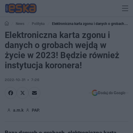
News
Polityka
Elektroniczna karta zgonu i danych o grobach
wejdą w życie w 2023! Będzie również instytucja koronera!
Elektroniczna karta zgonu i
danych o grobach wejdą w
życie w 2023! Będzie również
instytucja koronera!
2022-10-31
7:26
Dodaj do Google
a.m.k
PAP.
Baza danych o grobach, elektroniczna karta