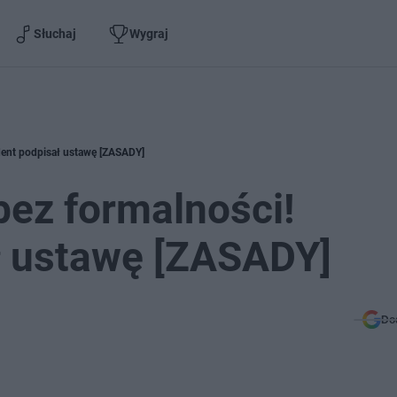
Słuchaj
Wygraj
dent podpisał ustawę [ZASADY]
ez formalności!
ł ustawę [ZASADY]
Do