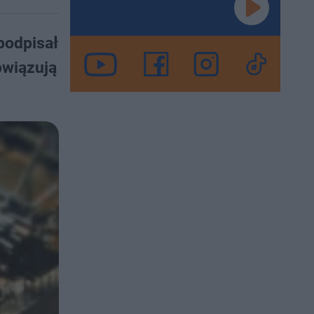
podpisał
owiązują