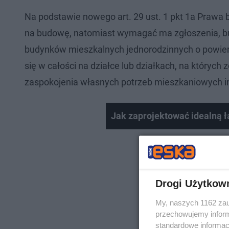
Na podstawie nowego art. 29 ust. 1 pkt 1a Prawa 
na budowę, natomiast wymagać ma zgłoszenia, bu
budynków mieszkalnych jednorodzinnych o powier
się w całości na działce lub działkach, na któryc
zaspokojenia własnych potrzeb mieszkaniowych i
Jak zaprojektować idealną ł
Drogi Użytkow
My, naszych 1162 zau
przechowujemy informa
standardowe informac