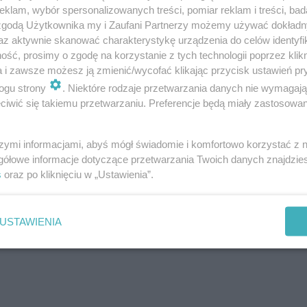
klam, wybór spersonalizowanych treści, pomiar reklam i treści, bad
 zgodą Użytkownika my i Zaufani Partnerzy możemy używać dokład
az aktywnie skanować charakterystykę urządzenia do celów identyfi
ść, prosimy o zgodę na korzystanie z tych technologii poprzez klikn
a i zawsze możesz ją zmienić/wycofać klikając przycisk ustawień pr
ogu strony
. Niektóre rodzaje przetwarzania danych nie wymagaj
iwić się takiemu przetwarzaniu. Preferencje będą miały zastosowanie
Akcyza idzie w górę [LISTA]
szymi informacjami, abyś mógł świadomie i komfortowo korzystać z
gółowe informacje dotyczące przetwarzania Twoich danych znajdzi
s
oraz po kliknięciu w „Ustawienia”.
jesteś?
USTAWIENIA