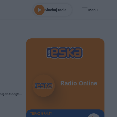
Słuchaj radia
Menu
Radio Online
daj do Google
TERAZ GRAMY