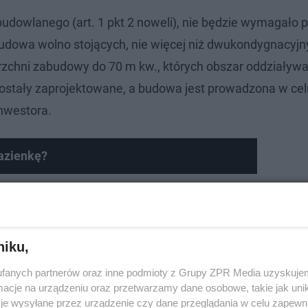
budowlanego (art. 1 pkt 2 noweli), nie będzie wymagało 
dowa wolno stojących, nie więcej niż dwukondygnacyjn
zchni zabudowy do 70 m kw., których obszar oddziaływa
h zostały zaprojektowane, a budowa jest prowadzona w cel
nwestora.
azienkę?
niku,
fanych partnerów oraz inne podmioty z Grupy ZPR Media uzyskujem
cje na urządzeniu oraz przetwarzamy dane osobowe, takie jak unika
je wysyłane przez urządzenie czy dane przeglądania w celu zapewn