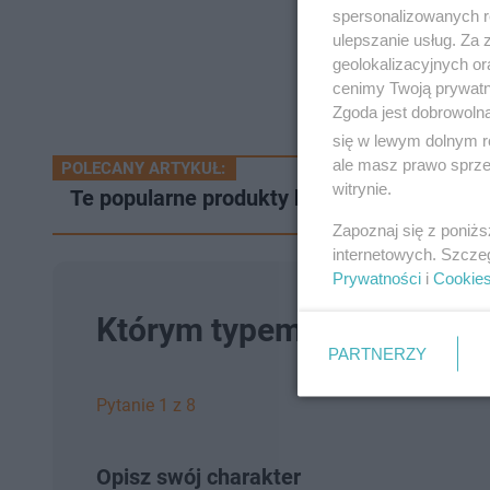
spersonalizowanych re
ulepszanie usług. Za
geolokalizacyjnych or
cenimy Twoją prywatno
Zgoda jest dobrowoln
się w lewym dolnym r
ale masz prawo sprzec
POLECANY ARTYKUŁ:
witrynie.
Te popularne produkty będą dużo droższe! 
Zapoznaj się z poniż
internetowych. Szcze
Prywatności
i
Cookie
Którym typem osobowości 
PARTNERZY
Pytanie 1 z 8
Opisz swój charakter