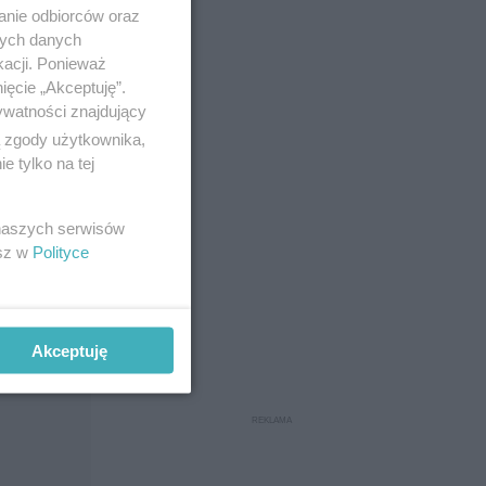
anie odbiorców oraz
nych danych
kacji. Ponieważ
ięcie „Akceptuję”.
ywatności znajdujący
ą zgody użytkownika,
 tylko na tej
 naszych serwisów
esz w
Polityce
Akceptuję