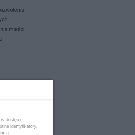
pozwolenia
ych
nia mieści
u
y dostęp i
lne identyfikatory,
iania