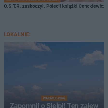
O.S.T.R. zaskoczył. Polecił książki Cenckiewicz
LOKALNIE:
WAKACJE 2026
Zapomnij o Sielpi! Ten zalew