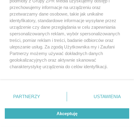
podmioty z Grupy ZPR Media uzyskujemy dostęp i
przechowujemy informacje na urządzeniu oraz
przetwarzamy dane osobowe, takie jak unikalne
identyfikatory, standardowe informacje wysyłane przez
urządzenie czy dane przeglądania w celu zapewniania
spersonalizowanych reklam, wybór spersonalizowanych
KWOTA ROBI WRAŻENIE
treści, pomiar reklam i treści, badanie odbiorców oraz
Rolnik zniszczył nowy asfalt traktorem.
ulepszanie usług. Za zgodą Użytkownika my i Zaufani
Straty idą w setki tysięcy
Partnerzy możemy używać dokładnych danych
geolokalizacyjnych oraz aktywnie skanować
charakterystykę urządzenia do celów identyfikacji.
Ponieważ cenimy Twoją prywatność, prosimy o zgodę na
55
korzystanie z tych technologii poprzez kliknięcie
„Akceptuję”. Zgoda jest dobrowolna i zawsze możesz ją
zmienić/wycofać klikając przycisk ustawień prywatności
PARTNERZY
USTAWIENIA
znajdujący się w lewym dolnym rogu strony
. Niektóre
rodzaje przetwarzania danych nie wymagają zgody
Akceptuję
użytkownika, ale masz prawo sprzeciwić się takiemu
przetwarzaniu. Preferencje będą miały zastosowanie tylko
na tej witrynie.
ESKA SUMMER CITY 2026