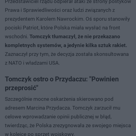
Przedstawiciel rządu odpierał ataki ze strony polityków
Prawa i Sprawiedliwości oraz ludzi związanych z
prezydentem Karolem Nawrockim. Oś sporu stanowiły
pociski Patriot, które Polska miała wysłać na front
wschodni.
Tomczyk tłumaczył, że nie przekazano
kompletnych systemów, a jedynie kilka sztuk rakiet.
Zaznaczył przy tym, że decyzja została skonsultowana
z NATO i władzami USA.
Tomczyk ostro o Przydaczu: "Powinien
przeprosić"
Szczególnie mocne oskarżenia skierowano pod
adresem Marcina Przydacza. Tomczyk zarzucił mu
celowe wprowadzanie opinii publicznej w błąd,
twierdząc, że Polska zrezygnowała ze swojego miejsca
w kolejce po sprzęt wojskowy.