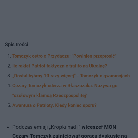
Spis treści
Tomczyk ostro o Przydaczu: "Powinien przeprosić"
Ile rakiet Patriot faktycznie trafiło na Ukrainę?
„Dostalibyśmy 10 razy więcej” - Tomczyk o gwarancjach
Cezary Tomczyk uderza w Błaszczaka. Nazywa go
"czołowym kłamcą Rzeczpospolitej"
Awantura o Patrioty. Kiedy koniec sporu?
Podczas emisji „Kropki nad i”
wiceszef MON
Cezary Tomczyk zainicjował gorącą dyskusję na