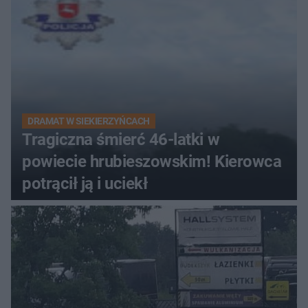
DRAMAT W SIEKIERZYŃCACH
Tragiczna śmierć 46-latki w
powiecie hrubieszowskim! Kierowca
potrącił ją i uciekł