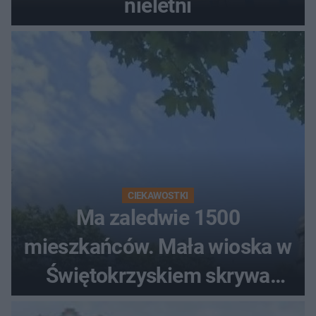
nieletni
CIEKAWOSTKI
Ma zaledwie 1500
mieszkańców. Mała wioska w
Świętokrzyskiem skrywa
zabytki, bywał tu nawet król