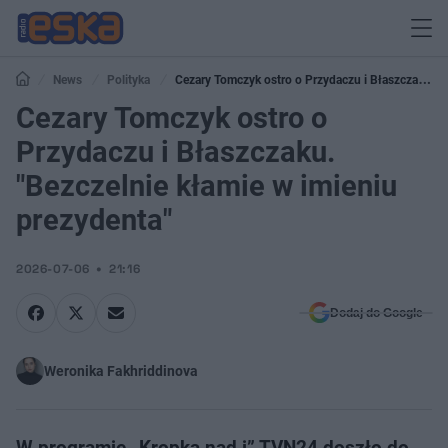
News
Polityka
Cezary Tomczyk ostro o Przydaczu i Błaszczaku.
"Bezczelnie kłamie w imieniu prezydenta"
Cezary Tomczyk ostro o
Przydaczu i Błaszczaku.
"Bezczelnie kłamie w imieniu
prezydenta"
2026-07-06
21:16
Dodaj do Google
Weronika Fakhriddinova
W programie „Kropka nad i” TVN24 doszło do