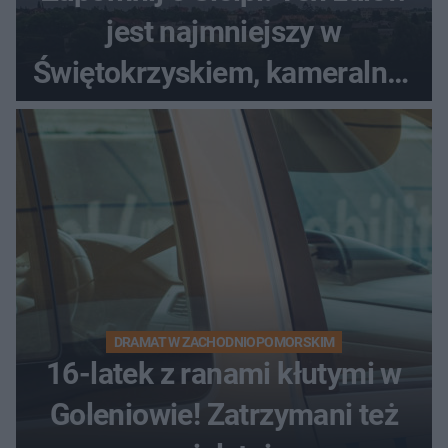
jest najmniejszy w
Świętokrzyskiem, kameralny i
bez tłumów
DRAMAT W ZACHODNIOPOMORSKIM
16-latek z ranami kłutymi w
Goleniowie! Zatrzymani też