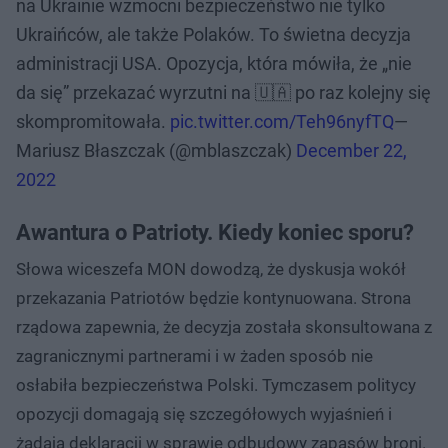
na Ukrainie wzmocni bezpieczeństwo nie tylko
Ukraińców, ale także Polaków. To świetna decyzja
administracji USA. Opozycja, która mówiła, że „nie
da się” przekazać wyrzutni na 🇺🇦 po raz kolejny się
skompromitowała.
pic.twitter.com/Teh96nyfTQ
—
Mariusz Błaszczak (@mblaszczak)
December 22,
2022
Awantura o Patrioty. Kiedy koniec sporu?
Słowa wiceszefa MON dowodzą, że dyskusja wokół
przekazania Patriotów będzie kontynuowana. Strona
rządowa zapewnia, że decyzja została skonsultowana z
zagranicznymi partnerami i w żaden sposób nie
osłabiła bezpieczeństwa Polski. Tymczasem politycy
opozycji domagają się szczegółowych wyjaśnień i
żądają deklaracji w sprawie odbudowy zapasów broni.