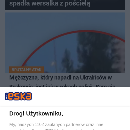
spadła wersalka z pościelą
BRUTALNY ATAK
Mężczyzna, który napadł na Ukraińców w
Krakowie, jest już w rękach policji. Sam się
zgłosił
Drogi Użytkowniku,
My, naszych 1162 zaufanych partnerów oraz inne