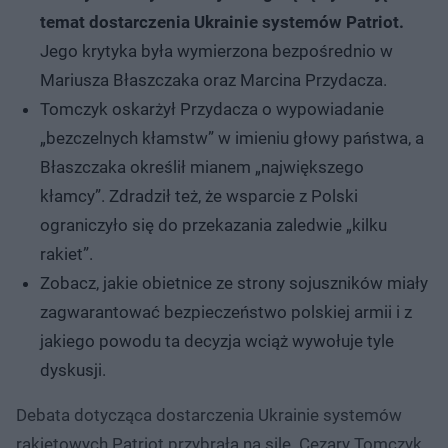
temat dostarczenia Ukrainie systemów Patriot.
Jego krytyka była wymierzona bezpośrednio w
Mariusza Błaszczaka oraz Marcina Przydacza.
Tomczyk oskarżył Przydacza o wypowiadanie
„bezczelnych kłamstw” w imieniu głowy państwa, a
Błaszczaka określił mianem „największego
kłamcy”. Zdradził też, że wsparcie z Polski
ograniczyło się do przekazania zaledwie „kilku
rakiet”.
Zobacz, jakie obietnice ze strony sojuszników miały
zagwarantować bezpieczeństwo polskiej armii i z
jakiego powodu ta decyzja wciąż wywołuje tyle
dyskusji.
Debata dotycząca dostarczenia Ukrainie systemów
rakietowych Patriot przybrała na sile. Cezary Tomczyk