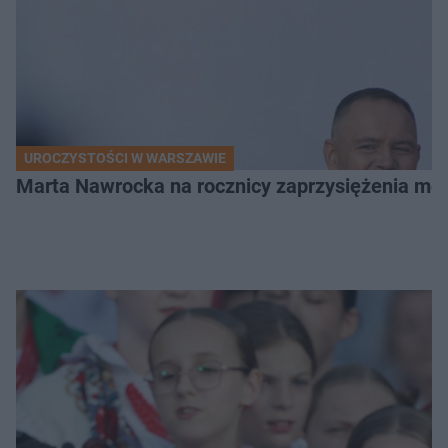
UROCZYSTOŚCI W WARSZAWIE
Marta Nawrocka na rocznicy zaprzysiężenia mę