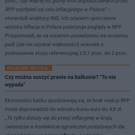
proc., 1pp więcej niż górny limit dopuszczalnych przez
RPP odchyleń od celu inflacyjnego w Polsce”
–
stwierdzili analitycy ING. Ich zdaniem uporczywie
wysoka inflacja w Polsce polaryzuje poglądy w RPP.
Przypomnieli, że na ostatnim posiedzeniu we wrześniu
padł (ale nie uzyskał większości) wniosek o
podniesienie stopy referencyjnej z 0,1 proc. do 2 proc.
POLECANY ARTYKUŁ:
Czy można suszyć pranie na balkonie? "To nie
wypada"
Ekonomiści banku spodziewają się, że brak reakcji RPP
może doprowadzić do wzrostu kursu euro do 4,8 zł.
„To tylko dołoży się do presji inflacyjnej w kraju,
zwłaszcza w kontekście ograniczeń podażowych dla