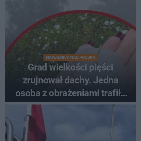
NAWAŁNICA NAD POLSKĄ
Grad wielkości pięści
zrujnował dachy. Jedna
osoba z obrażeniami trafiła
do szpitala