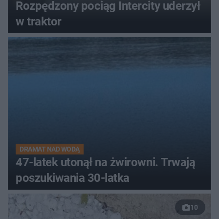
Rozpędzony pociąg Intercity uderzył
w traktor
DRAMAT NAD WODĄ
47-latek utonął na żwirowni. Trwają
poszukiwania 30-latka
10