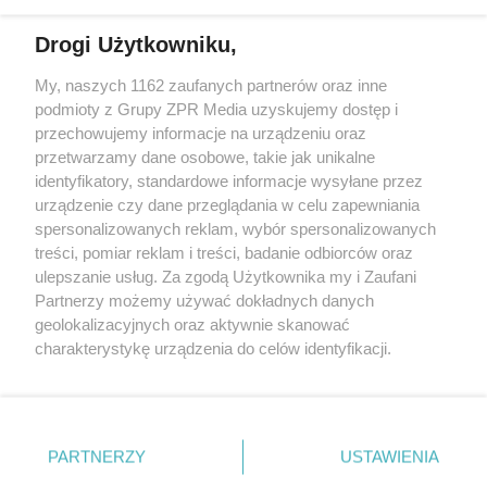
Drogi Użytkowniku,
My, naszych 1162 zaufanych partnerów oraz inne
Żaden utwór zamieszczony w serwisie nie może być powielany i
podmioty z Grupy ZPR Media uzyskujemy dostęp i
rozpowszechniany lub dalej rozpowszechniany w jakikolwiek sposób (w
tym także elektroniczny lub mechaniczny) na jakimkolwiek polu
przechowujemy informacje na urządzeniu oraz
eksploatacji w jakiejkolwiek formie, włącznie z umieszczaniem w
przetwarzamy dane osobowe, takie jak unikalne
Internecie bez pisemnej zgody właściciela praw. Jakiekolwiek użycie lub
identyfikatory, standardowe informacje wysyłane przez
wykorzystanie utworów w całości lub w części z naruszeniem prawa,
tzn. bez właściwej zgody, jest zabronione pod groźbą kary i może być
urządzenie czy dane przeglądania w celu zapewniania
ścigane prawnie.
spersonalizowanych reklam, wybór spersonalizowanych
treści, pomiar reklam i treści, badanie odbiorców oraz
ulepszanie usług. Za zgodą Użytkownika my i Zaufani
Partnerzy możemy używać dokładnych danych
geolokalizacyjnych oraz aktywnie skanować
charakterystykę urządzenia do celów identyfikacji.
Ponieważ cenimy Twoją prywatność, prosimy o zgodę na
O nas
korzystanie z tych technologii poprzez kliknięcie
Informacje prawne
„Akceptuję”. Zgoda jest dobrowolna i zawsze możesz ją
zmienić/wycofać klikając przycisk ustawień prywatności
PARTNERZY
USTAWIENIA
Nasze serwisy
znajdujący się w lewym dolnym rogu strony
. Niektóre