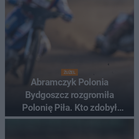
ostatnią porażkę?
ŻUŻEL
Abramczyk Polonia
Bydgoszcz rozgromiła
Polonię Piła. Kto zdobył
najwięcej punktów?