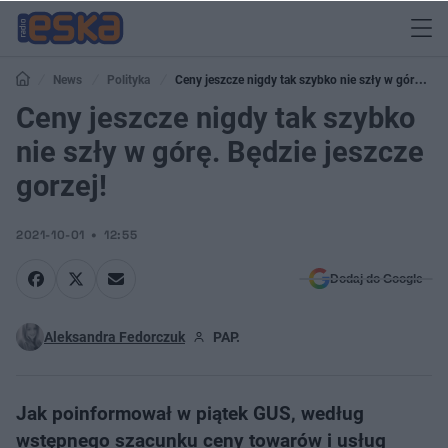
News
Polityka
Ceny jeszcze nigdy tak szybko nie szły w górę.
Będzie jeszcze gorzej!
Ceny jeszcze nigdy tak szybko
nie szły w górę. Będzie jeszcze
gorzej!
2021-10-01
12:55
Dodaj do Google
Aleksandra Fedorczuk
PAP.
Jak poinformował w piątek GUS, według
wstępnego szacunku ceny towarów i usług