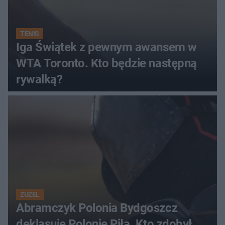
TENIS
Iga Świątek z pewnym awansem w
WTA Toronto. Kto będzie następną
rywalką?
ŻUŻEL
Abramczyk Polonia Bydgoszcz
deklasuje Polonię Piła. Kto zdobył