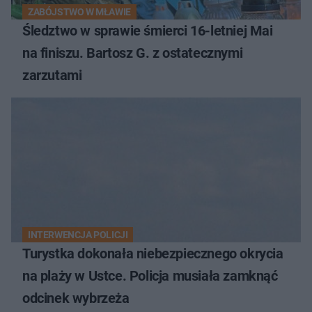
ZABÓJSTWO W MŁAWIE
Śledztwo w sprawie śmierci 16-letniej Mai
na finiszu. Bartosz G. z ostatecznymi
zarzutami
INTERWENCJA POLICJI
Turystka dokonała niebezpiecznego okrycia
na plaży w Ustce. Policja musiała zamknąć
odcinek wybrzeża