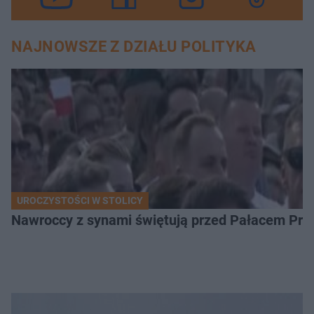
NAJNOWSZE Z DZIAŁU POLITYKA
UROCZYSTOŚCI W STOLICY
Nawroccy z synami świętują przed Pałacem Pre