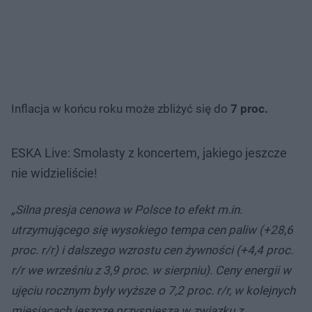
Inflacja w końcu roku może zbliżyć się do
7 proc.
ESKA Live: Smolasty z koncertem, jakiego jeszcze
nie widzieliście!
„Silna presja cenowa w Polsce to efekt m.in.
utrzymującego się wysokiego tempa cen paliw (+28,6
proc. r/r) i dalszego wzrostu cen żywności (+4,4 proc.
r/r we wrześniu z 3,9 proc. w sierpniu). Ceny energii w
ujęciu rocznym były wyższe o 7,2 proc. r/r, w kolejnych
miesiącach jeszcze przyspieszą w związku z