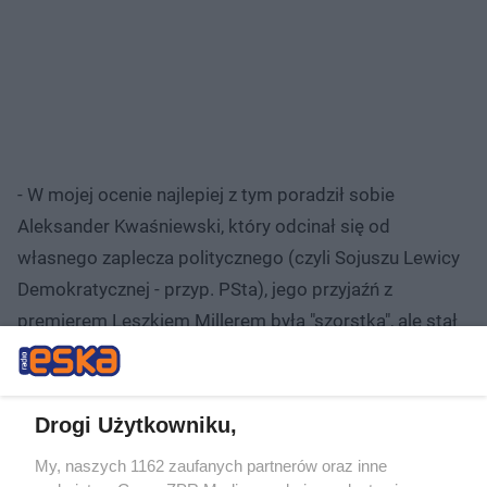
- W mojej ocenie najlepiej z tym poradził sobie
Aleksander Kwaśniewski, który odcinał się od
własnego zaplecza politycznego (czyli Sojuszu Lewicy
Demokratycznej - przyp. PSta), jego przyjaźń z
premierem Leszkiem Millerem była "szorstka", ale stał
się prezydentem ponadpartyjnym i do dziś jest
punktem odniesienia - zaznacza profesor Kasińska-
Metryka.
Drogi Użytkowniku,
My, naszych 1162 zaufanych partnerów oraz inne
Polecamy: