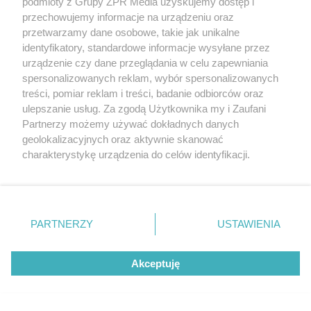
podmioty z Grupy ZPR Media uzyskujemy dostęp i
przechowujemy informacje na urządzeniu oraz
Jasnowidz Krzysztof Jackowski mówi, kto i z jakim
przetwarzamy dane osobowe, takie jak unikalne
wynikiem wygra wybory prezydenckie. Podaje nazwiska i
identyfikatory, standardowe informacje wysyłane przez
urządzenie czy dane przeglądania w celu zapewniania
punkty procentowe
spersonalizowanych reklam, wybór spersonalizowanych
treści, pomiar reklam i treści, badanie odbiorców oraz
ulepszanie usług. Za zgodą Użytkownika my i Zaufani
5
Partnerzy możemy używać dokładnych danych
geolokalizacyjnych oraz aktywnie skanować
charakterystykę urządzenia do celów identyfikacji.
Ponieważ cenimy Twoją prywatność, prosimy o zgodę na
korzystanie z tych technologii poprzez kliknięcie
„Akceptuję”. Zgoda jest dobrowolna i zawsze możesz ją
zmienić/wycofać klikając przycisk ustawień prywatności
PARTNERZY
USTAWIENIA
znajdujący się w lewym dolnym rogu strony
. Niektóre
rodzaje przetwarzania danych nie wymagają zgody
Akceptuję
użytkownika, ale masz prawo sprzeciwić się takiemu
przetwarzaniu. Preferencje będą miały zastosowanie tylko
na tej witrynie.