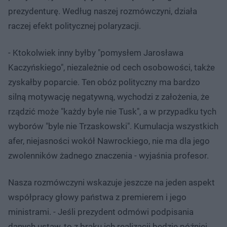
prezydenturę. Według naszej rozmówczyni, działa
raczej efekt politycznej polaryzacji.
- Ktokolwiek inny byłby "pomysłem Jarosława
Kaczyńskiego", niezależnie od cech osobowości, także
zyskałby poparcie. Ten obóz polityczny ma bardzo
silną motywację negatywną, wychodzi z założenia, że
rządzić może "każdy byle nie Tusk", a w przypadku tych
wyborów "byle nie Trzaskowski". Kumulacja wszystkich
afer, niejasności wokół Nawrockiego, nie ma dla jego
zwolenników żadnego znaczenia - wyjaśnia profesor.
Nasza rozmówczyni wskazuje jeszcze na jeden aspekt
współpracy głowy państwa z premierem i jego
ministrami. - Jeśli prezydent odmówi podpisania
danych ustaw, to z braku ich realizacji będzie później