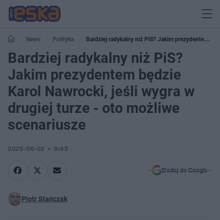
News
Polityka
Bardziej radykalny niż PiS? Jakim prezydentem
będzie Karol Nawrocki, jeśli wygra w drugiej turze - oto możliwe scenariusze
Bardziej radykalny niż PiS?
Jakim prezydentem będzie
Karol Nawrocki, jeśli wygra w
drugiej turze - oto możliwe
scenariusze
2025-06-02
9:43
Dodaj do Google
Piotr Stańczak