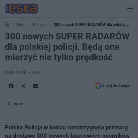
News
Polityka
300 nowych SUPER RADARÓW dla polskiej
policji. Będą one mierzyć nie tylko prędkość
300 nowych SUPER RADARÓW
dla polskiej policji. Będą one
mierzyć nie tylko prędkość
2021-03-16
9:57
Dodaj do Google
marc
Polska Policja w końcu rozstrzygnęła przetarg
na dostawę 300 nowych laserowych mierników