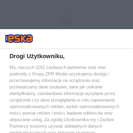
Drogi Użytkowniku,
My, naszych 1162 zaufanych partnerów oraz inne
Żaden utwór zamieszczony w serwisie nie może być powielany i
podmioty z Grupy ZPR Media uzyskujemy dostęp i
rozpowszechniany lub dalej rozpowszechniany w jakikolwiek sposób (w
tym także elektroniczny lub mechaniczny) na jakimkolwiek polu
przechowujemy informacje na urządzeniu oraz
eksploatacji w jakiejkolwiek formie, włącznie z umieszczaniem w
przetwarzamy dane osobowe, takie jak unikalne
Internecie bez pisemnej zgody właściciela praw. Jakiekolwiek użycie lub
identyfikatory, standardowe informacje wysyłane przez
wykorzystanie utworów w całości lub w części z naruszeniem prawa,
tzn. bez właściwej zgody, jest zabronione pod groźbą kary i może być
urządzenie czy dane przeglądania w celu zapewniania
ścigane prawnie.
spersonalizowanych reklam, wybór spersonalizowanych
treści, pomiar reklam i treści, badanie odbiorców oraz
ulepszanie usług. Za zgodą Użytkownika my i Zaufani
Partnerzy możemy używać dokładnych danych
geolokalizacyjnych oraz aktywnie skanować