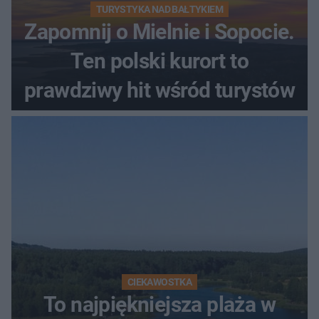
TURYSTYKA NAD BAŁTYKIEM
Zapomnij o Mielnie i Sopocie.
Ten polski kurort to
prawdziwy hit wśród turystów
CIEKAWOSTKA
To najpiękniejsza plaża w