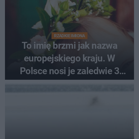
RZADKIE IMIONA
To imię brzmi jak nazwa
europejskiego kraju. W
Polsce nosi je zaledwie 3
kobiety