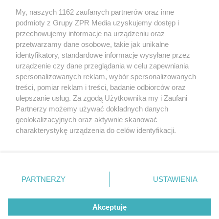
My, naszych 1162 zaufanych partnerów oraz inne
Żaden utwór zamieszczony w serwisie nie może być powielany i
podmioty z Grupy ZPR Media uzyskujemy dostęp i
rozpowszechniany lub dalej rozpowszechniany w jakikolwiek sposób (w
tym także elektroniczny lub mechaniczny) na jakimkolwiek polu
przechowujemy informacje na urządzeniu oraz
eksploatacji w jakiejkolwiek formie, włącznie z umieszczaniem w
przetwarzamy dane osobowe, takie jak unikalne
Internecie bez pisemnej zgody właściciela praw. Jakiekolwiek użycie lub
identyfikatory, standardowe informacje wysyłane przez
wykorzystanie utworów w całości lub w części z naruszeniem prawa,
tzn. bez właściwej zgody, jest zabronione pod groźbą kary i może być
urządzenie czy dane przeglądania w celu zapewniania
ścigane prawnie.
spersonalizowanych reklam, wybór spersonalizowanych
treści, pomiar reklam i treści, badanie odbiorców oraz
ulepszanie usług. Za zgodą Użytkownika my i Zaufani
Partnerzy możemy używać dokładnych danych
geolokalizacyjnych oraz aktywnie skanować
charakterystykę urządzenia do celów identyfikacji.
Ponieważ cenimy Twoją prywatność, prosimy o zgodę na
O nas
korzystanie z tych technologii poprzez kliknięcie
Informacje prawne
„Akceptuję”. Zgoda jest dobrowolna i zawsze możesz ją
zmienić/wycofać klikając przycisk ustawień prywatności
PARTNERZY
USTAWIENIA
Nasze serwisy
znajdujący się w lewym dolnym rogu strony
. Niektóre
rodzaje przetwarzania danych nie wymagają zgody
© 2026 Grupa ZPR Media
Akceptuję
użytkownika, ale masz prawo sprzeciwić się takiemu
przetwarzaniu. Preferencje będą miały zastosowanie tylko