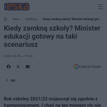
News
Edukacja
Kiedy zamkną szkoły? Minister edukacji gotowy
na taki scenariusz
Kiedy zamkną szkoły? Minister
edukacji gotowy na taki
scenariusz
2021-09-15
11:05
Dodaj do Google
MK
Rok szkolny 2021/22 rozpoczął się zgodnie z
harmonogramem. I choć na ten moment nic nie