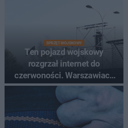
SPRZĘT WOJSKOWY
Ten pojazd wojskowy
rozgrzał internet do
czerwoności. Warszawiacy
pytali, czy to Mad Max!