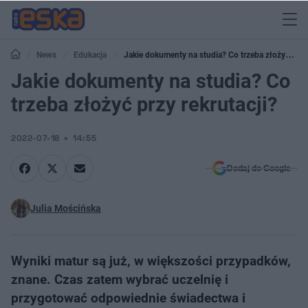
News
Edukacja
Jakie dokumenty na studia? Co trzeba złożyć
przy rekrutacji?
Jakie dokumenty na studia? Co
trzeba złożyć przy rekrutacji?
2022-07-18
14:55
Dodaj do Google
Julia Mościńska
Wyniki matur są już, w większości przypadków,
znane. Czas zatem wybrać uczelnię i
przygotować odpowiednie świadectwa i