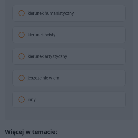
kierunek humanistyczny
kierunek ścisły
kierunek artystyczny
jeszcze nie wiem
inny