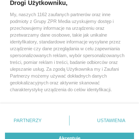
Drogi Użytkowniku,
My, naszych 1162 zaufanych partnerów oraz inne
Żaden utwór zamieszczony w serwisie nie może być powielany i
podmioty z Grupy ZPR Media uzyskujemy dostęp i
rozpowszechniany lub dalej rozpowszechniany w jakikolwiek sposób (w
tym także elektroniczny lub mechaniczny) na jakimkolwiek polu
przechowujemy informacje na urządzeniu oraz
eksploatacji w jakiejkolwiek formie, włącznie z umieszczaniem w
przetwarzamy dane osobowe, takie jak unikalne
Internecie bez pisemnej zgody właściciela praw. Jakiekolwiek użycie lub
identyfikatory, standardowe informacje wysyłane przez
wykorzystanie utworów w całości lub w części z naruszeniem prawa,
tzn. bez właściwej zgody, jest zabronione pod groźbą kary i może być
urządzenie czy dane przeglądania w celu zapewniania
ścigane prawnie.
spersonalizowanych reklam, wybór spersonalizowanych
treści, pomiar reklam i treści, badanie odbiorców oraz
ulepszanie usług. Za zgodą Użytkownika my i Zaufani
Partnerzy możemy używać dokładnych danych
geolokalizacyjnych oraz aktywnie skanować
charakterystykę urządzenia do celów identyfikacji.
Ponieważ cenimy Twoją prywatność, prosimy o zgodę na
O nas
korzystanie z tych technologii poprzez kliknięcie
Informacje prawne
„Akceptuję”. Zgoda jest dobrowolna i zawsze możesz ją
zmienić/wycofać klikając przycisk ustawień prywatności
PARTNERZY
USTAWIENIA
Nasze serwisy
znajdujący się w lewym dolnym rogu strony
. Niektóre
rodzaje przetwarzania danych nie wymagają zgody
© 2026 Grupa ZPR Media
Akceptuję
użytkownika, ale masz prawo sprzeciwić się takiemu