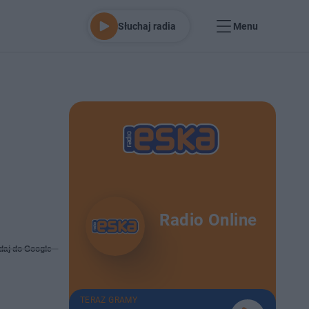
Słuchaj radia
Menu
Radio Online
daj do Google
TERAZ GRAMY