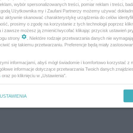
klam, wybór spersonalizowanych treści, pomiar reklam i treści, bad
 zgodą Użytkownika my i Zaufani Partnerzy możemy używać dokład
az aktywnie skanować charakterystykę urządzenia do celów identyfi
ść, prosimy o zgodę na korzystanie z tych technologii poprzez klikn
a i zawsze możesz ją zmienić/wycofać klikając przycisk ustawień pr
ogu strony
. Niektóre rodzaje przetwarzania danych nie wymagaj
iwić się takiemu przetwarzaniu. Preferencje będą miały zastosowanie
takami, nie będziecie mieli co oglądać, odsyłamy do
nasze
szymi informacjami, abyś mógł świadomie i komfortowo korzystać z
atyce, które powinny się wam spodobać.
gółowe informacje dotyczące przetwarzania Twoich danych znajdzi
s
oraz po kliknięciu w „Ustawienia”.
ione ptaki
USTAWIENIA