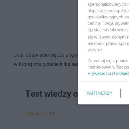
spersonalizowanych re
ulepszanie usług. Za
geolokalizacyjnych or
cenimy Twoją prywatno
Zgoda jest dobrowoln
się w lewym dolnym r
ale masz prawo sprzec
witrynie.
Jeśli obawiacie się, że z tęsknoty za Zranionymi p
Zapoznaj się z poniż
w której znajdziecie kilka seriali o podobnej tem
internetowych. Szcze
Prywatności
i
Cookie
Test wiedzy o serialu Zran
PARTNERZY
Pytanie 1 z 10