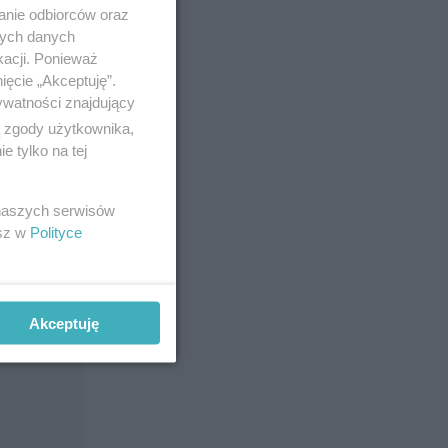
anie odbiorców oraz
nych danych
kacji. Ponieważ
ięcie „Akceptuję”.
ywatności znajdujący
ą zgody użytkownika,
 tylko na tej
j galerii
,
 naszych serwisów
esz w
Polityce
Akceptuję