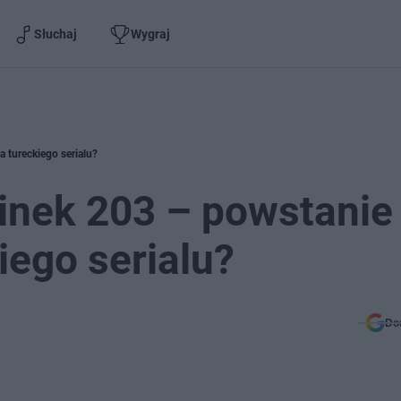
Słuchaj
Wygraj
 tureckiego serialu?
cinek 203 – powstanie
iego serialu?
Do