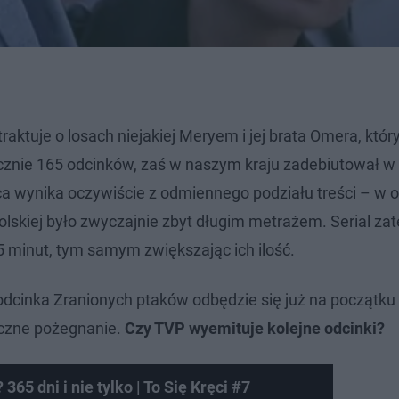
traktuje o losach niejakiej Meryem i jej brata Omera, który
 łącznie 165 odcinków, zaś w naszym kraju zadebiutował 
ca wynika oczywiście z odmiennego podziału treści – w o
Polskiej było zwyczajnie zbyt długim metrażem. Serial za
5 minut, tym samym zwiększając ich ilość.
 odcinka Zranionych ptaków odbędzie się już na początku 
teczne pożegnanie.
Czy TVP wyemituje kolejne odcinki?
365 dni i nie tylko | To Się Kręci #7