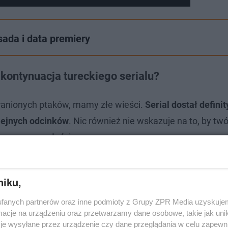
sada i data premiery
 kontynuacja tureckiego serialu?
Zranionych ptaków, mamy złe wieści.
Serial dostał defini
lejnych odcinków
. Nic również nie wskazuje na to, by tw
yem w przyszłości.
niku,
fanych partnerów oraz inne podmioty z Grupy ZPR Media uzyskujem
cje na urządzeniu oraz przetwarzamy dane osobowe, takie jak unika
je wysyłane przez urządzenie czy dane przeglądania w celu zapewn