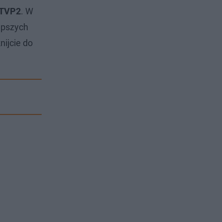
e TVP2
. W
lepszych
nijcie do