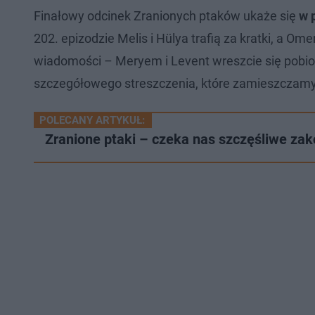
Finałowy odcinek Zranionych ptaków ukaże się
w 
202. epizodzie Melis i Hülya trafią za kratki, a Ome
wiadomości – Meryem i Levent wreszcie się pobiorą
szczegółowego streszczenia, które zamieszczamy
POLECANY ARTYKUŁ:
Zranione ptaki – czeka nas szczęśliwe za