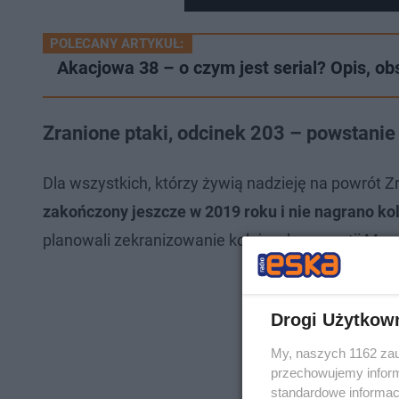
POLECANY ARTYKUŁ:
Akacjowa 38 – o czym jest serial? Opis, ob
Zranione ptaki, odcinek 203 – powstanie
Dla wszystkich, którzy żywią nadzieję na powrót 
zakończony jeszcze w 2019 roku i nie nagrano ko
planowali zekranizowanie kolejnych perypetii Mer
Drogi Użytkow
My, naszych 1162 zau
przechowujemy informa
standardowe informac