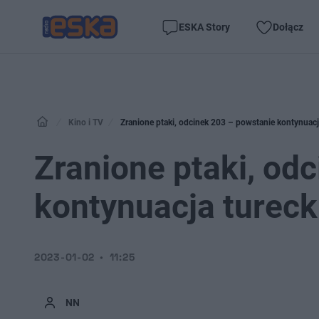
ESKA Story
Dołącz
Kino i TV
Zranione ptaki, odcinek 203 – powstanie kontynuacja
Zranione ptaki, od
kontynuacja tureck
2023-01-02
11:25
NN