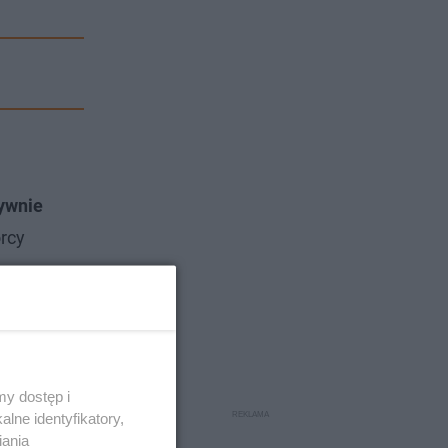
tywnie
órcy
y dostęp i
lne identyfikatory,
iania