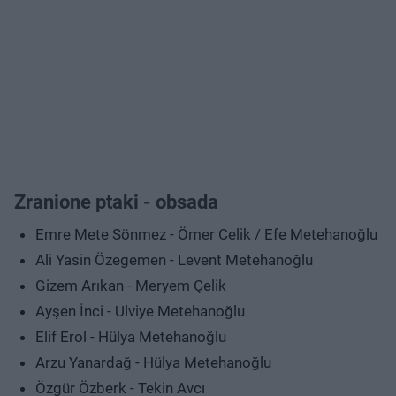
Zranione ptaki - obsada
Emre Mete Sönmez - Ömer Celik / Efe Metehanoğlu
Ali Yasin Özegemen - Levent Metehanoğlu
Gizem Arıkan - Meryem Çelik
Ayşen İnci - Ulviye Metehanoğlu
Elif Erol - Hülya Metehanoğlu
Arzu Yanardağ - Hülya Metehanoğlu
Özgür Özberk - Tekin Avcı