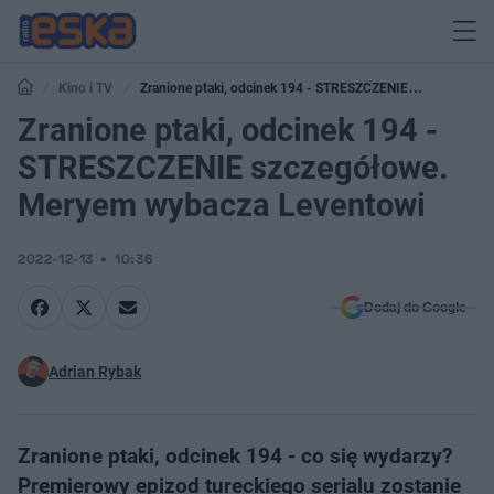
Kino i TV
Zranione ptaki, odcinek 194 - STRESZCZENIE
szczegółowe. Meryem wybacza Leventowi
Zranione ptaki, odcinek 194 -
STRESZCZENIE szczegółowe.
Meryem wybacza Leventowi
2022-12-13
10:36
Dodaj do Google
Adrian Rybak
Zranione ptaki, odcinek 194 - co się wydarzy?
Premierowy epizod tureckiego serialu zostanie