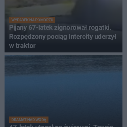
WYPADEK NA POMORZU
Pijany 67-latek zignorował rogatki.
Rozpędzony pociąg Intercity uderzył
w traktor
DRAMAT NAD WODĄ