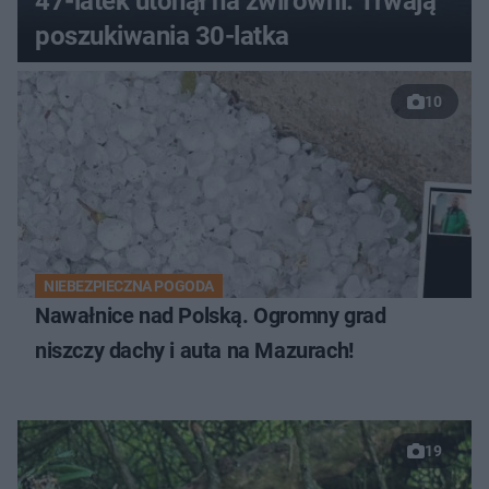
47-latek utonął na żwirowni. Trwają
poszukiwania 30-latka
10
NIEBEZPIECZNA POGODA
Nawałnice nad Polską. Ogromny grad
niszczy dachy i auta na Mazurach!
19