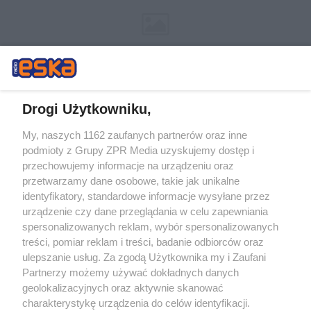
Drogi Użytkowniku,
My, naszych 1162 zaufanych partnerów oraz inne
Żaden utwór zamieszczony w serwisie nie może być powielany i
podmioty z Grupy ZPR Media uzyskujemy dostęp i
rozpowszechniany lub dalej rozpowszechniany w jakikolwiek sposób (w
przechowujemy informacje na urządzeniu oraz
tym także elektroniczny lub mechaniczny) na jakimkolwiek polu
eksploatacji w jakiejkolwiek formie, włącznie z umieszczaniem w
przetwarzamy dane osobowe, takie jak unikalne
Internecie bez pisemnej zgody właściciela praw. Jakiekolwiek użycie lub
identyfikatory, standardowe informacje wysyłane przez
wykorzystanie utworów w całości lub w części z naruszeniem prawa,
tzn. bez właściwej zgody, jest zabronione pod groźbą kary i może być
urządzenie czy dane przeglądania w celu zapewniania
ścigane prawnie.
spersonalizowanych reklam, wybór spersonalizowanych
treści, pomiar reklam i treści, badanie odbiorców oraz
ulepszanie usług. Za zgodą Użytkownika my i Zaufani
Partnerzy możemy używać dokładnych danych
geolokalizacyjnych oraz aktywnie skanować
charakterystykę urządzenia do celów identyfikacji.