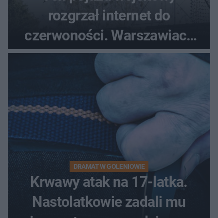
rozgrzał internet do
czerwoności. Warszawiacy
pytali, czy to Mad Max!
DRAMAT W GOLENIOWIE
Krwawy atak na 17-latka.
Nastolatkowie zadali mu