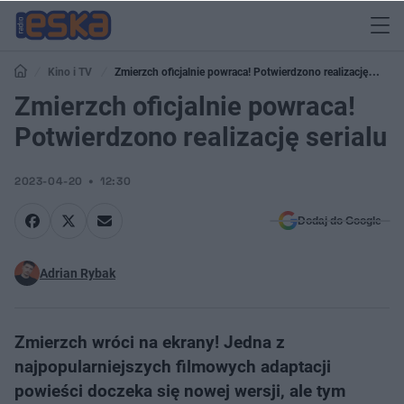
Kino i TV
Zmierzch oficjalnie powraca! Potwierdzono realizację
serialu
Zmierzch oficjalnie powraca!
Potwierdzono realizację serialu
2023-04-20
12:30
Dodaj do Google
Adrian Rybak
Zmierzch wróci na ekrany! Jedna z
najpopularniejszych filmowych adaptacji
powieści doczeka się nowej wersji, ale tym