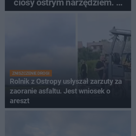
ciosy ostrym narzędziem. O
ich losach zdecyduje sąd
rodzinny
ZNISZCZENIE DROGI
Rolnik z Ostropy usłyszał zarzuty za
zaoranie asfaltu. Jest wniosek o
areszt