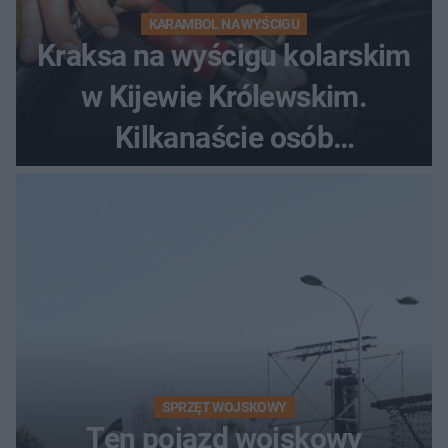
KARAMBOL NA WYŚCIGU
Kraksa na wyścigu kolarskim
w Kijewie Królewskim.
Kilkanaście osób
poszkodowanych, lądował
śmigłowiec LPR
SPRZĘT WOJSKOWY
Ten pojazd wojskowy