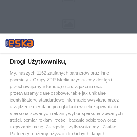
Drogi Użytkowniku,
My, naszych 1162 zaufanych partnerów oraz inne
Żaden utwór zamieszczony w serwisie nie może być powielany i
podmioty z Grupy ZPR Media uzyskujemy dostęp i
rozpowszechniany lub dalej rozpowszechniany w jakikolwiek sposób (w
przechowujemy informacje na urządzeniu oraz
tym także elektroniczny lub mechaniczny) na jakimkolwiek polu
eksploatacji w jakiejkolwiek formie, włącznie z umieszczaniem w
przetwarzamy dane osobowe, takie jak unikalne
Internecie bez pisemnej zgody właściciela praw. Jakiekolwiek użycie lub
identyfikatory, standardowe informacje wysyłane przez
wykorzystanie utworów w całości lub w części z naruszeniem prawa,
tzn. bez właściwej zgody, jest zabronione pod groźbą kary i może być
urządzenie czy dane przeglądania w celu zapewniania
ścigane prawnie.
spersonalizowanych reklam, wybór spersonalizowanych
treści, pomiar reklam i treści, badanie odbiorców oraz
ulepszanie usług. Za zgodą Użytkownika my i Zaufani
Partnerzy możemy używać dokładnych danych