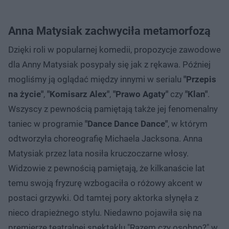
Anna Matysiak zachwyciła metamorfozą
Dzięki roli w popularnej komedii, propozycje zawodowe
dla Anny Matysiak posypały się jak z rękawa. Później
mogliśmy ją oglądać między innymi w serialu
"Przepis
na życie"
,
"Komisarz Alex"
,
"Prawo Agaty"
czy
"Klan"
.
Wszyscy z pewnością pamiętają także jej fenomenalny
taniec w programie
"Dance Dance Dance"
, w którym
odtworzyła choreografię Michaela Jacksona. Anna
Matysiak przez lata nosiła kruczoczarne włosy.
Widzowie z pewnością pamiętają, że kilkanaście lat
temu swoją fryzurę wzbogaciła o różowy akcent w
postaci grzywki. Od tamtej pory aktorka słynęła z
nieco drapieżnego stylu. Niedawno pojawiła się na
premierze teatralnej spektaklu "Razem czy osobno?" w