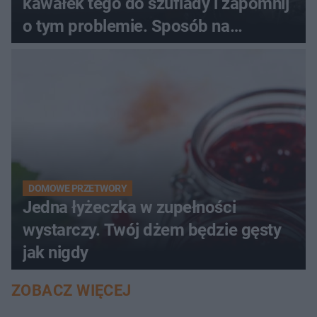
kawałek tego do szuflady i zapomnij
o tym problemie. Sposób na
pociemniałą biżuterię
DOMOWE PRZETWORY
Jedna łyżeczka w zupełności
wystarczy. Twój dżem będzie gęsty
jak nigdy
ZOBACZ WIĘCEJ