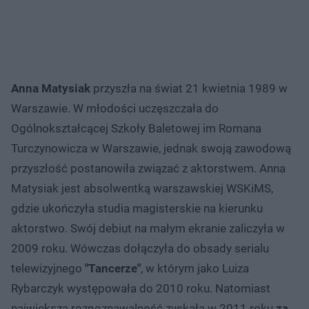
Anna Matysiak
przyszła na świat 21 kwietnia 1989 w
Warszawie. W młodości uczęszczała do
Ogólnokształcącej Szkoły Baletowej im Romana
Turczynowicza w Warszawie, jednak swoją zawodową
przyszłość postanowiła związać z aktorstwem. Anna
Matysiak jest absolwentką warszawskiej WSKiMS,
gdzie ukończyła studia magisterskie na kierunku
aktorstwo. Swój debiut na małym ekranie zaliczyła w
2009 roku. Wówczas dołączyła do obsady serialu
telewizyjnego
"Tancerze"
, w którym jako Luiza
Rybarczyk występowała do 2010 roku. Natomiast
największą rozpoznawalność zyskała w 2011 roku
za