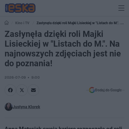
Kino i TV
Zasłynęła dzięki roli Majki Lisieckiej w "Listach do M.". Na
najnowszych zdjęciach jest nie do poznania!
Zasłynęła dzięki roli Majki
Lisieckiej w "Listach do M.". Na
najnowszych zdjęciach jest nie
do poznania!
2026-07-09
9:00
Dodaj do Google
Justyna Klorek
Anna Matysiak swoją karierę rozpoczęła od roli