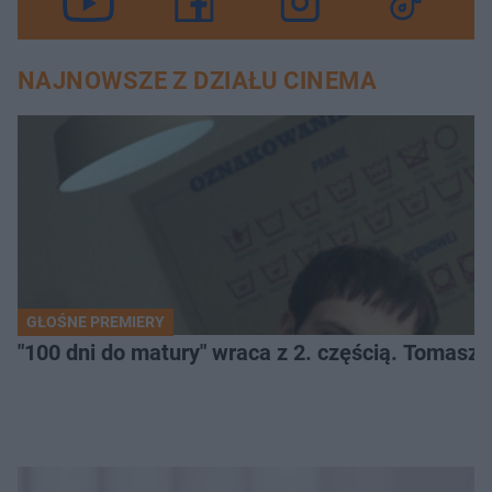
NAJNOWSZE Z DZIAŁU CINEMA
GŁOŚNE PREMIERY
"100 dni do matury" wraca z 2. częścią. Tomasz 