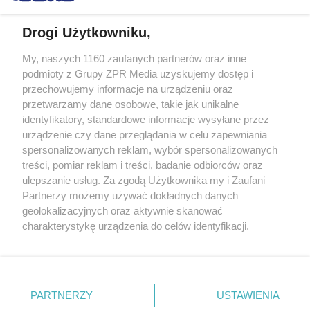
Drogi Użytkowniku,
My, naszych 1160 zaufanych partnerów oraz inne
Żaden utwór zamieszczony w serwisie nie może być powielany i
podmioty z Grupy ZPR Media uzyskujemy dostęp i
rozpowszechniany lub dalej rozpowszechniany w jakikolwiek sposób (w
przechowujemy informacje na urządzeniu oraz
tym także elektroniczny lub mechaniczny) na jakimkolwiek polu
eksploatacji w jakiejkolwiek formie, włącznie z umieszczaniem w
przetwarzamy dane osobowe, takie jak unikalne
Internecie bez pisemnej zgody właściciela praw. Jakiekolwiek użycie lub
identyfikatory, standardowe informacje wysyłane przez
wykorzystanie utworów w całości lub w części z naruszeniem prawa,
tzn. bez właściwej zgody, jest zabronione pod groźbą kary i może być
urządzenie czy dane przeglądania w celu zapewniania
ścigane prawnie.
spersonalizowanych reklam, wybór spersonalizowanych
treści, pomiar reklam i treści, badanie odbiorców oraz
ulepszanie usług. Za zgodą Użytkownika my i Zaufani
Partnerzy możemy używać dokładnych danych
geolokalizacyjnych oraz aktywnie skanować
charakterystykę urządzenia do celów identyfikacji.
Ponieważ cenimy Twoją prywatność, prosimy o zgodę na
O nas
korzystanie z tych technologii poprzez kliknięcie
Informacje prawne
„Akceptuję”. Zgoda jest dobrowolna i zawsze możesz ją
zmienić/wycofać klikając przycisk ustawień prywatności
PARTNERZY
USTAWIENIA
Nasze serwisy
znajdujący się w lewym dolnym rogu strony
. Niektóre