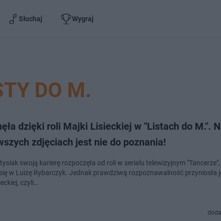
Słuchaj
Wygraj
STY DO M.
ęła dzięki roli Majki Lisieckiej w "Listach do M.". 
szych zdjęciach jest nie do poznania!
ysiak swoją karierę rozpoczęła od roli w serialu telewizyjnym "Tancerze"
 się w Luizę Rybarczyk. Jednak prawdziwą rozpoznawalność przyniosła je
eckiej, czyli…
doda