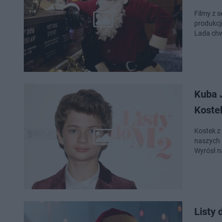
Filmy z s
produkcj
Lada chw
Kuba J
Koste
Kostek z
naszych 
Wyrósł n
Listy 