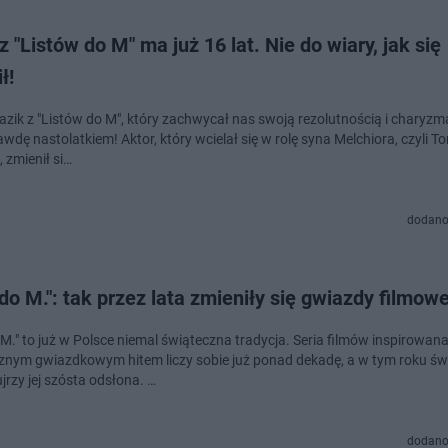
z "Listów do M" ma już 16 lat. Nie do wiary, jak się
ł!
azik z "Listów do M", który zachwycał nas swoją rezolutnością i charyzmą
wdę nastolatkiem! Aktor, który wcielał się w rolę syna Melchiora, czyli 
 zmienił si…
dodano
 do M.": tak przez lata zmieniły się gwiazdy filmowej
 M." to już w Polsce niemal świąteczna tradycja. Seria filmów inspirowan
znym gwiazdkowym hitem liczy sobie już ponad dekadę, a w tym roku św
jrzy jej szósta odsłona. …
dodano