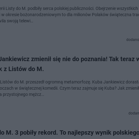
erii Listy do M. podbiły serca polskiej publiczności. Obejrzenie wszystkich
i w okresie bożonarodzeniowym to dla milionów Polaków świąteczna tra
ila swoją telewi…
dodano
ankiewicz zmienił się nie do poznania! Tak teraz
k z Listów do M.
 Listów do M. przeszedł ogromną metamorfozę. Kuba Jankiewicz dorast
oczach w świątecznej komedii. Czym teraz zajmuje się Kuba? Jak zmienił
a przystojnego mężcz…
dodan
do M. 3 pobiły rekord. To najlepszy wynik polskiego