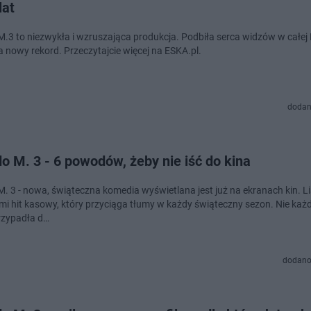
lat
 M.3 to niezwykła i wzruszająca produkcja. Podbiła serca widzów w całej 
a nowy rekord. Przeczytajcie więcej na ESKA.pl.
dodan
do M. 3 - 6 powodów, żeby nie iść do kina
 M. 3 - nowa, świąteczna komedia wyświetlana jest już na ekranach kin. L
ymi hit kasowy, który przyciąga tłumy w każdy świąteczny sezon. Nie ka
rzypadła d…
dodano