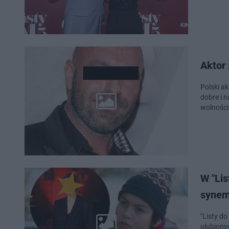
Aktor 
Polski ak
dobre i 
wolności
W "Lis
synem
"Listy d
ulubionyc