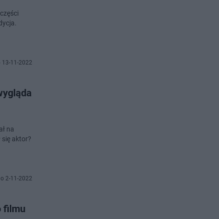
 części
dycja.
 13-11-2022
 wygląda
ał na
 się aktor?
o 2-11-2022
 filmu