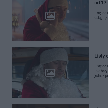
od 17 
Listy do
osiągnęł
Listy 
Listy do
to olbrz
jednak p