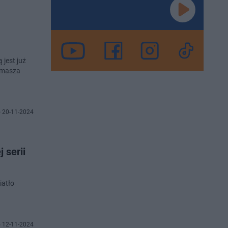
 jest już
Tomasza
 20-11-2024
 serii
a
iatło
 12-11-2024