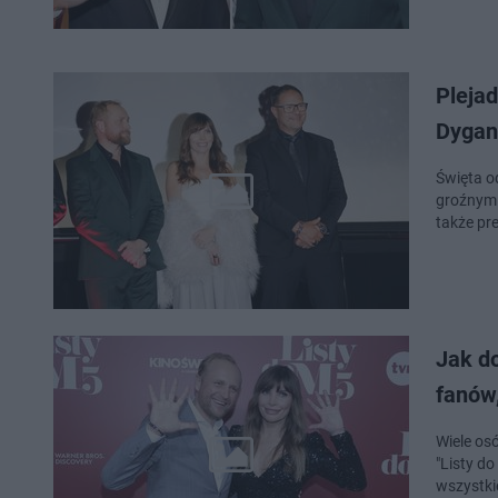
Plejad
Dygant
Święta o
groźnym 
także pr
Jak do
fanów,
Wiele osó
"Listy d
wszystki