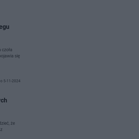
iegu
a czoła
ojawia się
o 5-11-2024
ych
zieć, że
sz