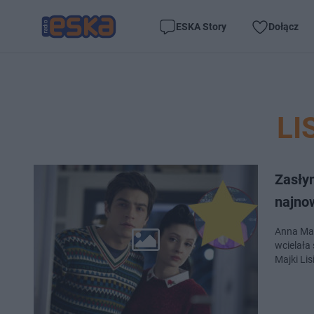
ESKA Story
Dołącz
LI
Zasłyn
najnow
Anna Mat
wcielała
Majki Lisi