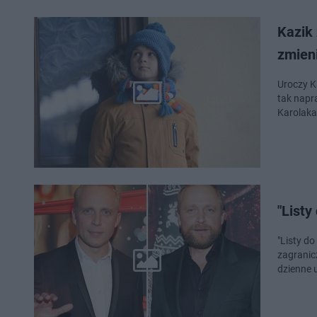
Kazik 
zmieni
Uroczy K
tak napra
Karolaka,
"Listy
"Listy do
zagranic
dzienne u