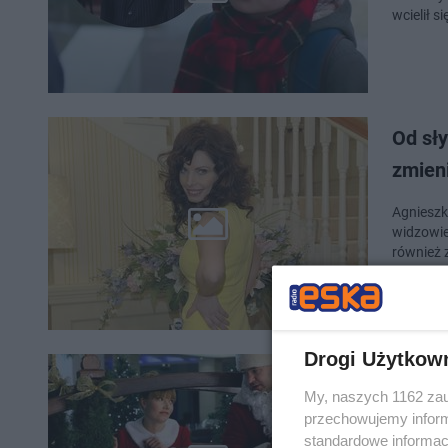
wcielił s
Od sły
zmien
Agnieszka
widzowie
również 
Drogi Użytkow
Będą k
My, naszych 1162 zau
premi
przechowujemy informa
standardowe informac