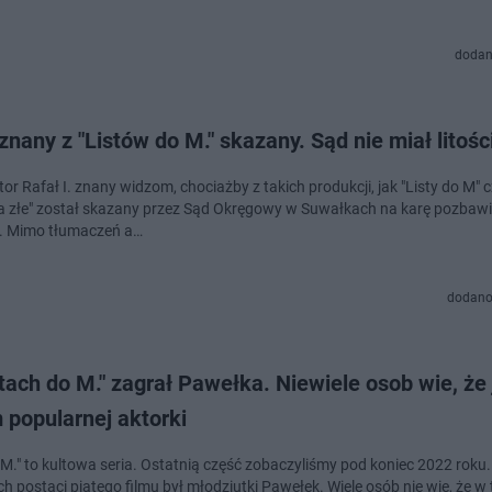
dodan
znany z "Listów do M." skazany. Sąd nie miał litośc
tor Rafał I. znany widzom, chociażby z takich produkcji, jak "Listy do M" 
na złe" został skazany przez Sąd Okręgowy w Suwałkach na karę pozbawi
. Mimo tłumaczeń a…
dodano
tach do M." zagrał Pawełka. Niewiele osob wie, że 
 popularnej aktorki
o M." to kultowa seria. Ostatnią część zobaczyliśmy pod koniec 2022 roku
h postaci piątego filmu był młodziutki Pawełek. Wiele osób nie wie, że w t