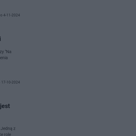
o 4-11-2024
i
czy "Na
enia
 17-10-2024
jest
. Jedną z
ę rolę