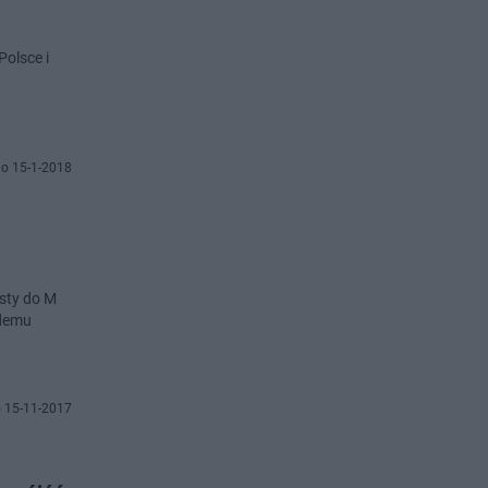
Polsce i
o 15-1-2018
isty do M
żdemu
 15-11-2017