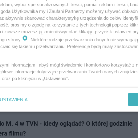
o M.” nie powiedziały jeszcze ostatniego słowa. Choć poprzednia odsłona,
klam, wybór spersonalizowanych treści, pomiar reklam i treści, bad
się przed dwoma laty, zaliczyła spadek oglądalności względem poprzedn
 zgodą Użytkownika my i Zaufani Partnerzy możemy używać dokład
ci widać wciąż wierzą…
az aktywnie skanować charakterystykę urządzenia do celów identyfi
ść, prosimy o zgodę na korzystanie z tych technologii poprzez klikn
a i zawsze możesz ją zmienić/wycofać klikając przycisk ustawień pr
doda
ogu strony
. Niektóre rodzaje przetwarzania danych nie wymagaj
iwić się takiemu przetwarzaniu. Preferencje będą miały zastosowanie
 6. część „Listy do M.”. Nowe twarze w obsadzie.
era?
szymi informacjami, abyś mógł świadomie i komfortowo korzystać z
gółowe informacje dotyczące przetwarzania Twoich danych znajdzi
u „Listy do M. 6” mogą spodziewać się kolejnej części słynnej świątecznej
s
oraz po kliknięciu w „Ustawienia”.
y filmu wrócą dobrze znani bohaterowie poprzednich części oraz pojawi
 nowe postacie –…
USTAWIENIA
dodan
do M. 4 w TVN - kiedy oglądać? O której godzinie
ra filmu?