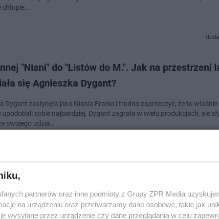
ię chłopie…
doda
nnej "Niani" do "Listów do M.". Jak na przestrzeni l
iała się Agnieszka Dygant?
 Dygant zasłynęła jako Niania Frania i trudno zaprzeczyć, że to właśnie t
 upodobali sobie najbardziej. Dygant zagrała w wielu produkcjach, ale sł
ze swojego udzia…
dodan
niku,
olejne “Listy do M.”. Obsada ucieszy fanów serii —
fanych partnerów oraz inne podmioty z Grupy ZPR Media uzyskujem
erą?
cje na urządzeniu oraz przetwarzamy dane osobowe, takie jak unika
je wysyłane przez urządzenie czy dane przeglądania w celu zapewn