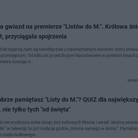
a gwiazd na premierze "Listów do M.". Królowa śn
, przyciągała spojrzenia
d lat kojarzą nam się nieodłącznie z nieśmiertelnym Kevinem, który stawi
przestępcom. Od kilku lat przed Bożym Narodzeniem w polskich kinach p
emiera nowego e…
dodan
brze pamiętasz "Listy do M."? QUIZ dla największ
 nie tylko tych "od święta"
b nie wyobraża sobie świąt, bez kultowych filmów i seriali. Można powied
o M." w telewizji, to już tradycja godna „Kevina samego w domu”. Pamięta
e części kultowego…