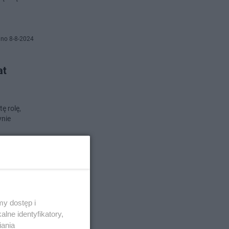
no 8-8-2024
at
ę rolę,
ynie
o 27-3-2024
 a co z
y dostęp i
lne identyfikatory,
iania