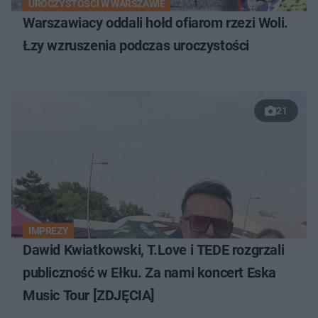
UROCZYSTOŚCI W WARSZAWIE
Warszawiacy oddali hołd ofiarom rzezi Woli.
Łzy wzruszenia podczas uroczystości
21
IMPREZY
Dawid Kwiatkowski, T.Love i TEDE rozgrzali
publiczność w Ełku. Za nami koncert Eska
Music Tour [ZDJĘCIA]