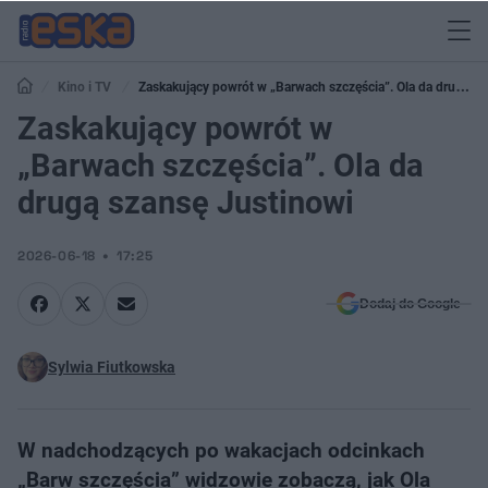
Kino i TV
Zaskakujący powrót w „Barwach szczęścia”. Ola da drugą
szansę Justinowi
Zaskakujący powrót w
„Barwach szczęścia”. Ola da
drugą szansę Justinowi
2026-06-18
17:25
Dodaj do Google
Sylwia Fiutkowska
W nadchodzących po wakacjach odcinkach
„Barw szczęścia” widzowie zobaczą, jak Ola