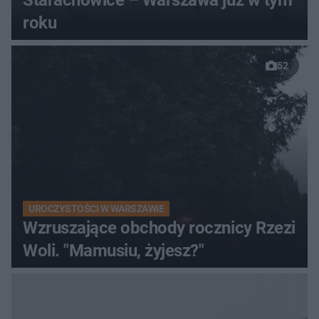
Starachowice – Warszawa już w tym
roku
52
UROCZYSTOŚCI W WARSZAWIE
Wzruszające obchody rocznicy Rzezi
Woli. "Mamusiu, żyjesz?"