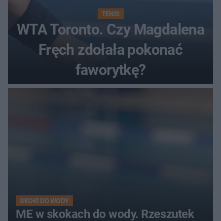
TENIS
WTA Toronto. Czy Magdalena
Fręch zdołała pokonać
faworytkę?
SKOKI DO WODY
ME w skokach do wody. Rzeszutek