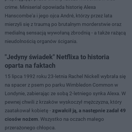
crime. Miniserial opowiada historię Alexa
Hanscombe'a i jego ojca André, którzy przez lata
mierzyli się z traumą po brutalnym morderstwie oraz
medialną sensacją wywołaną zbrodnią - a także rażącą
nieudolnością organów ścigania.
"Jedyny świadek" Netflixa to historia
oparta na faktach
15 lipca 1992 roku 23-letnia Rachel Nickell wybrała się
na spacer z psem po parku Wimbledon Common w
Londynie, zabierając ze sobą 2-letniego synka Alexa. W
pewnej chwili z krzaków wyskoczył mężczyzna, który
zaatakował kobietę -
zgwałcił ją, a następnie zadał 49
ciosów nożem
. Wszystko na oczach małego
przerażonego chłopca.