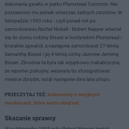
dokonania gwałtu w parku Plumstead Common. Nie
postawiono mu jednak wówczas żadnych zarzutów. W
listopadzie 1993 roku - czyli ponad rok po
zamordowaniu Rachel Nickell - Robert Napper włamał
się do domu rodziny Bisset w londyńskim Plumstead i
brutalnie zgwałcił, a następnie zamordował 27-letnią
Samanthę Bisset i jej 4-letnią córkę Jazmine Jemimę
Bisset. Zbrodnia ta była tak wyjątkowo makabryczna,
że reporter policyjny, wezwany by sfotografować
miejsce zbrodni, wziął następnie dwa lata urlopu.
PRZECZYTAJ TEŻ:
Dokumenty o seryjnych
mordercach, które warto obejrzeć
Skazanie sprawcy
W październiku 1995 roku Robert Napper został