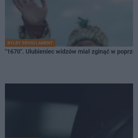
BYŁBY SROGI LAMENT
"1670". Ulubieniec widzów miał zginąć w poprze