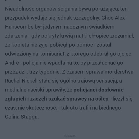
Nieudolność organów ścigania bywa porażająca, ten
przypadek wydaje się jednak szczególny. Choć Alex
Hanscombe był jedynym naocznym świadkiem
zdarzenia - gdy pokryty krwią matki chłopiec zrozumiał,
że kobieta nie żyje, pobiegł po pomoc i został
odwieziony na komisariat, z którego odebrał go ojciec
André - policja nie wpadła na to, by przesłuchać go
przez aż... trzy tygodnie. Z czasem sprawa morderstwa
Rachel Nickell stała się ogólnokrajową sensacją, a
medialne naciski sprawiły, że
policjanci dosłownie
zgłupieli i zaczęli szukać sprawcy na oślep
- liczył się
czas, nie skuteczność. I tak oto trafili na biednego
Colina Stagga.