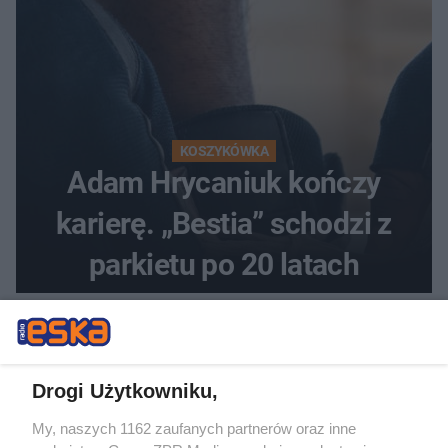
KOSZYKÓWKA
Adam Hrycaniuk kończy
karierę. „Bestia” schodzi z
parkietu po 20 latach
Drogi Użytkowniku,
My, naszych 1162 zaufanych partnerów oraz inne