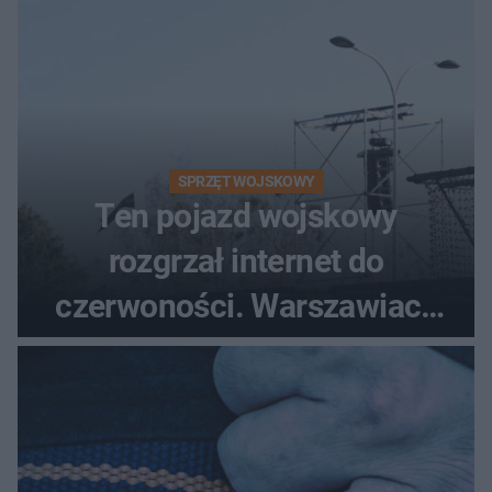
SPRZĘT WOJSKOWY
Ten pojazd wojskowy
rozgrzał internet do
czerwoności. Warszawiacy
pytali, czy to Mad Max!