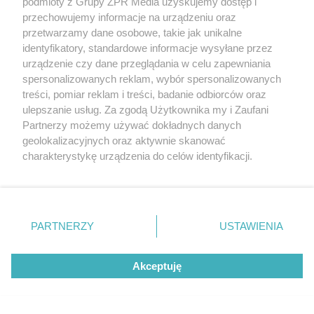
podmioty z Grupy ZPR Media uzyskujemy dostęp i
przechowujemy informacje na urządzeniu oraz
przetwarzamy dane osobowe, takie jak unikalne
identyfikatory, standardowe informacje wysyłane przez
DOMOWE PORZĄDKI
urządzenie czy dane przeglądania w celu zapewniania
Hiszpański sposób na czystą
spersonalizowanych reklam, wybór spersonalizowanych
treści, pomiar reklam i treści, badanie odbiorców oraz
toaletę. Rozpuszcza kamień i
ulepszanie usług. Za zgodą Użytkownika my i Zaufani
Partnerzy możemy używać dokładnych danych
osady przez noc
geolokalizacyjnych oraz aktywnie skanować
charakterystykę urządzenia do celów identyfikacji.
Ponieważ cenimy Twoją prywatność, prosimy o zgodę na
korzystanie z tych technologii poprzez kliknięcie
„Akceptuję”. Zgoda jest dobrowolna i zawsze możesz ją
zmienić/wycofać klikając przycisk ustawień prywatności
PARTNERZY
USTAWIENIA
znajdujący się w lewym dolnym rogu strony
. Niektóre
rodzaje przetwarzania danych nie wymagają zgody
Akceptuję
użytkownika, ale masz prawo sprzeciwić się takiemu
przetwarzaniu. Preferencje będą miały zastosowanie tylko
na tej witrynie.