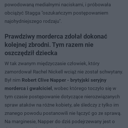
powodowaną medialnymi naciskami, i próbowała
obciążyć Stagga "oszukańczym postępowaniem
najohydniejszego rodzaju".
Prawdziwy morderca zdołał dokonać
kolejnej zbrodni. Tym razem nie
oszczędził dziecka
W tak zwanym międzyczasie człowiek, który
zamordował Rachel Nickell wciąż nie został schwytany.
Był nim
Robert Clive Napper - brytyjski seryjny
morderca i gwałciciel
, wobec którego toczyło się w
tym czasie postępowanie dotyczące nierozwiązanych
spraw ataków na różne kobiety, ale śledczy z tylko im
znanego powodu postanowili nie łączyć go ze sprawą.
Na marginesie, Napper do dziś podejrzewany jest o