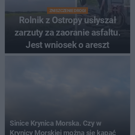
ZNISZCZENIE DROGI
Rolnik z Ostropy usłyszał
zarzuty za zaoranie asfaltu.
Jest wniosek o areszt
Sinice Krynica Morska. Czy w
Krynicy Morskiej można się kąpać