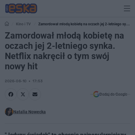
Kino i TV
Zamordował młodą kobietę na oczach jej 2-letniego synka.
Netflix nakręcił o tym swój nowy hit
Zamordował młodą kobietę na
oczach jej 2-letniego synka.
Netflix nakręcił o tym swój
nowy hit
2026-06-10
17:53
Dodaj do Google
Natalia Nowecka
"Jedyny świadek" to obecnie najpopularniejszy