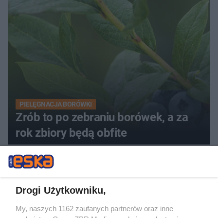
PIELĘGNACJA BORÓWKI
Zrób to po zebraniu borówek, a za
rok zbiory będą obfite
Drogi Użytkowniku,
My, naszych 1162 zaufanych partnerów oraz inne