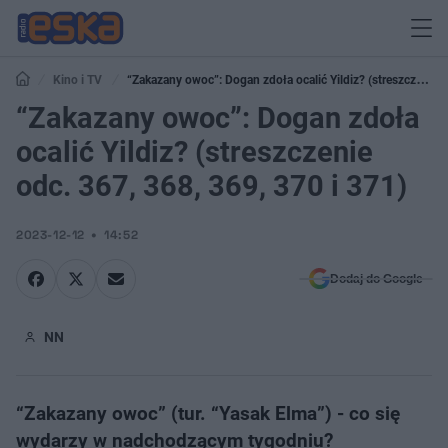
Kino i TV
“Zakazany owoc”: Dogan zdoła ocalić Yildiz? (streszczenie
odc. 367, 368, 369, 370 i 371)
“Zakazany owoc”: Dogan zdoła
ocalić Yildiz? (streszczenie
odc. 367, 368, 369, 370 i 371)
2023-12-12
14:52
Dodaj do Google
NN
“Zakazany owoc” (tur. “Yasak Elma”) - co się
wydarzy w nadchodzącym tygodniu?