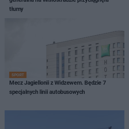
tłumy
SPORT
Mecz Jagiellonii z Widzewem. Będzie 7
specjalnych linii autobusowych