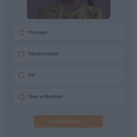
"Przysięga"
"Okrutne miasto"
"Elif"
"Żony ze Stambułu"
Następne pytanie