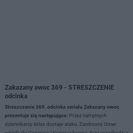
Zakazany owoc 369 - STRESZCZENIE
odcinka
Streszczenie 369. odcinka serialu Zakazany owoc
prezentuje się następująco:
Przez natrętnych
dziennikarzy Atlas dostaje ataku. Zazdrosny Omer
wpada do Cagataya i Kumru z bronią. Arzu przychodzi z