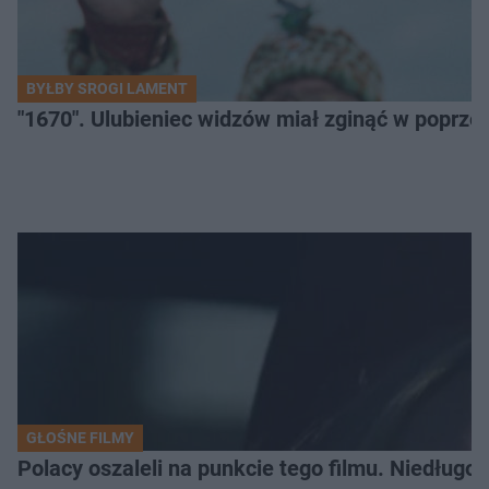
BYŁBY SROGI LAMENT
"1670". Ulubieniec widzów miał zginąć w poprze
GŁOŚNE FILMY
Polacy oszaleli na punkcie tego filmu. Niedługo