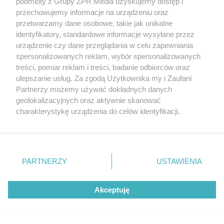
podmioty z Grupy ZPR Media uzyskujemy dostęp i
przechowujemy informacje na urządzeniu oraz
przetwarzamy dane osobowe, takie jak unikalne
identyfikatory, standardowe informacje wysyłane przez
ZAKUPY
urządzenie czy dane przeglądania w celu zapewniania
Jesień w Pepco! Stylowe kubki i
spersonalizowanych reklam, wybór spersonalizowanych
treści, pomiar reklam i treści, badanie odbiorców oraz
dodatki w świetnych cenach
ulepszanie usług. Za zgodą Użytkownika my i Zaufani
Partnerzy możemy używać dokładnych danych
ZOBACZ WIĘCEJ
geolokalizacyjnych oraz aktywnie skanować
charakterystykę urządzenia do celów identyfikacji.
Ponieważ cenimy Twoją prywatność, prosimy o zgodę na
korzystanie z tych technologii poprzez kliknięcie
„Akceptuję”. Zgoda jest dobrowolna i zawsze możesz ją
zmienić/wycofać klikając przycisk ustawień prywatności
PARTNERZY
USTAWIENIA
znajdujący się w lewym dolnym rogu strony
. Niektóre
rodzaje przetwarzania danych nie wymagają zgody
Akceptuję
użytkownika, ale masz prawo sprzeciwić się takiemu
przetwarzaniu. Preferencje będą miały zastosowanie tylko
na tej witrynie.