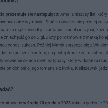
odcinka
ia prezentuje się następująco:
Amelia niszczy list, który
i synowi ostre wymówki. Stański zwierza się później ze s
ardzo mąż zawiódł jej zaufanie - nadal cieszy się każdą
je zniechęcić go do Olgi. Złoty po rozmowie z matką kole
ńcu odnosi sukces. Później Marek sprzecza się z Witkiem
iec dał mu pojeździć autem, na pustej drodze za miastem. 
Wymówienie składa również Ignacy, który w dodatku rzuc
nie on doniósł o jego romansie z Pyrką. Kieliszewski jedz
lądać?
 wyemitowany
w środę 20 grudnia 2023 roku
, o godzinie 20