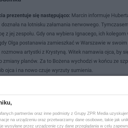
ia prezentuje się następująco:
Marcin informuje Huberta
ra doznała na lotnisku załamania nerwowego. Tymczase
ę z jej zespołu. Gdy ona wybiera Ignacego, ich kolegom
y, gdy Olga postanawia zamieszkać w Warszawie w swoim
a rozmowa artystki z Krystyną. Witek namawia ojca, by si
 zmiany planów. Za to Bożena wychodzi w końcu ze szpi
b ojca i na nowo czuje wyrzuty sumienia.
lądać?
 wyemitowany
w poniedziałek 18 grudnia 2023 roku
, o
niku,
fanych partnerów oraz inne podmioty z Grupy ZPR Media uzyskujem
cje na urządzeniu oraz przetwarzamy dane osobowe, takie jak unika
je wysyłane przez urządzenie czy dane przeglądania w celu zapewn