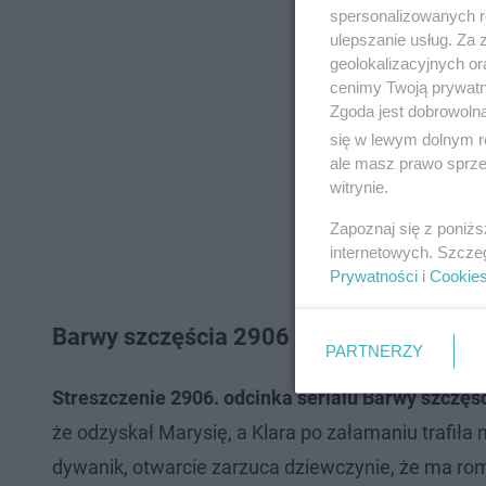
spersonalizowanych re
ulepszanie usług. Za
geolokalizacyjnych or
cenimy Twoją prywatno
Zgoda jest dobrowoln
się w lewym dolnym r
ale masz prawo sprzec
witrynie.
Zapoznaj się z poniż
internetowych. Szcze
Prywatności
i
Cookie
Barwy szczęścia 2906 - STRESZCZENIE 
PARTNERZY
Streszczenie 2906. odcinka serialu Barwy szczęśc
że odzyskał Marysię, a Klara po załamaniu trafił
dywanik, otwarcie zarzuca dziewczynie, że ma ro