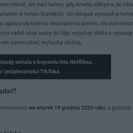
ie miłość, ale traci humor, gdy Amelia odkrywa, że zdra
- właśnie w hotelu Stańskich - bo chłopak wyszedł w końc
, ta zgadza się byłemu ukochanemu pomóc, ale pod waru
tyna nadal czuje urazę do Olgi, wypytuje Witka o sytuacj
 nim zamieszkać, wybucha złością.
dy serialu o kręceniu hitu Netfliksa,
 i pożyteczności TikToka
lądać?
 wyemitowany
we wtorek 19 grudnia 2023 roku
, o godzinie