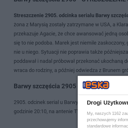
Streszczenie 2905. odcinka serialu Barwy szczęśc
żona z Marysią zostały zatrzymane w USA, a Kla
przekazuje Agacie, że chce awansować jedną osob
się to nie podoba. Marek jest niemile zaskoczon
nie u niego. Sytuacji nie poprawia także późniejsz
poddawał i nadal próbował przekonać ukochaną do
wraca do rodziny, a później odwiedza z Brunem gró
Barwy szczęścia 2905 - gdzie i kiedy og
2905. odcinek serial u Barwy szczęścia zostanie
Drogi Użytkow
godzinie 20:10, na antenie TVP2.
My, naszych 1162 zau
przechowujemy informa
standardowe informac