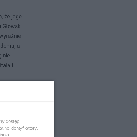
, że jego
m Głowski
 wyraźnie
 domu, a
ę nie
tala i
y dostęp i
lne identyfikatory,
iania