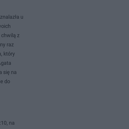
 znalazła u
woich
 chwilą z
jny raz
, który
Agata
a się na
ie do
:10, na