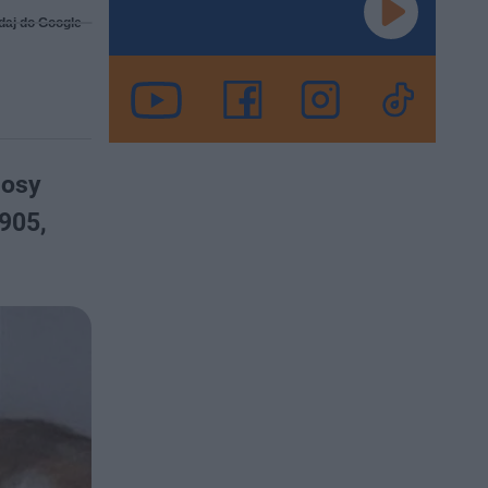
daj do Google
losy
905,