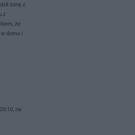
dził żonę z
u z
nkiem, że
ę w domu i
 20:10, na