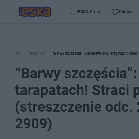
ESKA Story
Dołącz
Kino i TV
“Barwy szczęścia”: Kieliszewski w tarapatach! Strac
“Barwy szczęścia”:
tarapatach! Straci 
(streszczenie odc. 
2909)