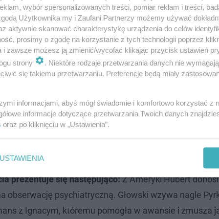
klam, wybór spersonalizowanych treści, pomiar reklam i treści, bad
 zgodą Użytkownika my i Zaufani Partnerzy możemy używać dokład
az aktywnie skanować charakterystykę urządzenia do celów identyfi
ść, prosimy o zgodę na korzystanie z tych technologii poprzez klikn
a i zawsze możesz ją zmienić/wycofać klikając przycisk ustawień pr
ogu strony
. Niektóre rodzaje przetwarzania danych nie wymagaj
iwić się takiemu przetwarzaniu. Preferencje będą miały zastosowanie
szymi informacjami, abyś mógł świadomie i komfortowo korzystać z
gółowe informacje dotyczące przetwarzania Twoich danych znajdzi
s
oraz po kliknięciu w „Ustawienia”.
odcinka
USTAWIENIA
ia prezentuje się następująco:
Z Ameryki Hubert donosi 
a na obserwację psychiatryczną. Głowski wzywa nagle Pyr
mans z Ignacym, któremu pomogła w awansie i zmusza ją