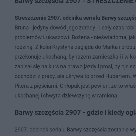
Barwy szczęścia 2907 - STRESZCZENIE 
Streszczenie 2907. odcinka serialu Barwy szczęśc
Bruna - jedyny dowód jego zdrady - i cały czas rob
problemów Łukaszowi. Bożena - nieświadoma, jak b
rodziną. Z kolei Krystyna zagląda do Marka i próbu
przekonuje ukochaną, by razem zamieszkali i w ko
zapisał się na kurs na prawo jazdy i prosi, by ojc
odchodzi z pracy, ale ukrywa to przed Hubertem. 
Pitera z pięściami. Chłopak jest pewien, że to właś
ukochanej i chwyta dziewczynę w ramiona.
Barwy szczęścia 2907 - gdzie i kiedy og
2907. odcinek serialu Barwy szczęścia zostanie