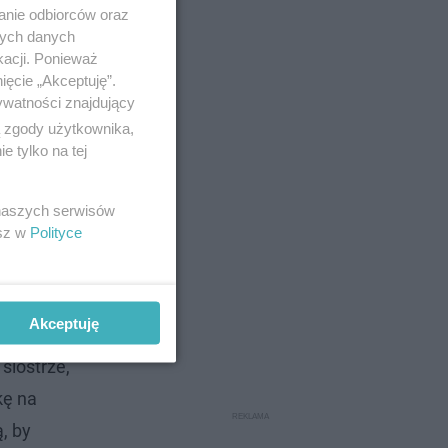
anie odbiorców oraz
nych danych
kacji. Ponieważ
ięcie „Akceptuję”.
ywatności znajdujący
ą zgody użytkownika,
 tylko na tej
 naszych serwisów
esz w
Polityce
Akceptuję
siostrze,
kę na
, by