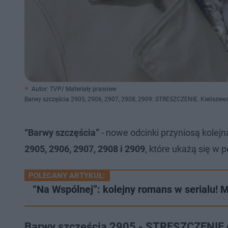
Autor: TVP/ Materiały prasowe
Barwy szczęścia 2905, 2906, 2907, 2908, 2909: STRESZCZENIE. Kieliszewsk
“Barwy szczęścia”
- nowe odcinki przyniosą kolej
2905, 2906, 2907, 2908 i 2909
, które ukażą się w 
POLECANY ARTYKUŁ:
“Na Wspólnej”: kolejny romans w serialu! 
Barwy szczęścia 2905 - STRESZCZENIE 