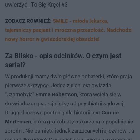
uwierzyć | To Się Kręci #3
ZOBACZ RÓWNIEŻ:
SMILE - młoda lekarka,
tajemniczy pacjent i mroczna przeszłość. Nadchodzi
nowy horror w gwiazdorskiej obsadzie!
Za Blisko - opis odcinków. O czym jest
serial?
W produkcji mamy dwie główne bohaterki, które grają
pierwsze skrzypce. Jedną z nich jest gwiazda
"Czarnobyla"
Emma Robertson
, która wciela się w
doświadczoną specjalistkę od psychiatrii sądowej.
Drugą kluczową postacią dla historii jest
Connie
Mortensen
, która gra kobietę oskarżoną o popełnienie
zbrodni. Nie pamięta jednak zarzucanych jej czynów... a
może tylko udaje? Czy psychiatrę i więźniarkę połączy