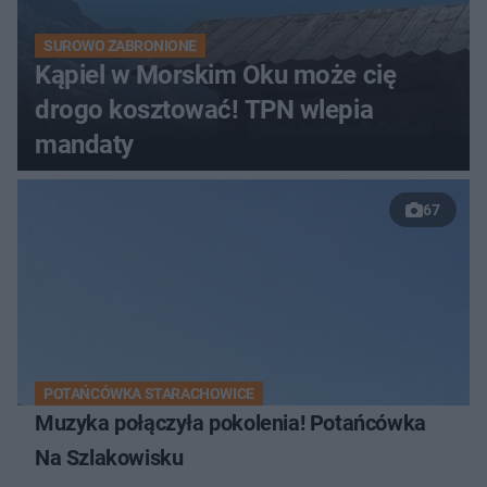
SUROWO ZABRONIONE
Kąpiel w Morskim Oku może cię
drogo kosztować! TPN wlepia
mandaty
67
POTAŃCÓWKA STARACHOWICE
Muzyka połączyła pokolenia! Potańcówka
Na Szlakowisku