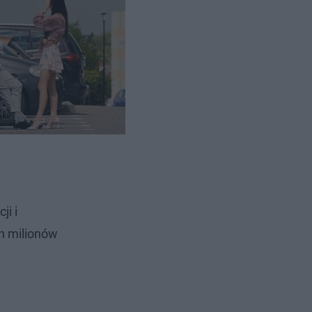
ji i
h milionów