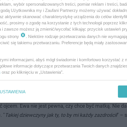
klam, wybór spersonalizowanych treści, pomiar reklam i treści, bad
 zgodą Użytkownika my i Zaufani Partnerzy możemy używać dokład
zestników Rolnik szuka żony
az aktywnie skanować charakterystykę urządzenia do celów identyfi
ść, prosimy o zgodę na korzystanie z tych technologii poprzez klikn
a i zawsze możesz ją zmienić/wycofać klikając przycisk ustawień pr
ogu strony
. Niektóre rodzaje przetwarzania danych nie wymagaj
". Tutaj uwije sobie gniazdko z Ewą?
iwić się takiemu przetwarzaniu. Preferencje będą miały zastosowanie
szymi informacjami, abyś mógł świadomie i komfortowo korzystać z
0" zaprosił Ewę na randkę. Para spędziła razem czas na s
gółowe informacje dotyczące przetwarzania Twoich danych znajdzi
ciły nerwy na parkiecie! "
Wyszła podczas naszego ta
s
oraz po kliknięciu w „Ustawienia”.
 Jestem niecierpliwy i spinam się, gdy mi nie wychodzi
".
ych.
USTAWIENIA
ć ojcem. Ewa nie jest pewna, czy chce być matką. Nie da
. "
Takiej dziewczyny jak ty, to by mi każdy zazdrościł
" – 