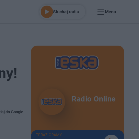
Słuchaj radia
Menu
ny!
Radio Online
daj do Google
TERAZ GRAMY