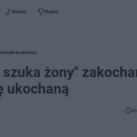
Słuchaj
Wygraj
pochwalił się ukochaną
 szuka żony" zakocha
ię ukochaną
Do