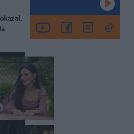
pokazał,
ła