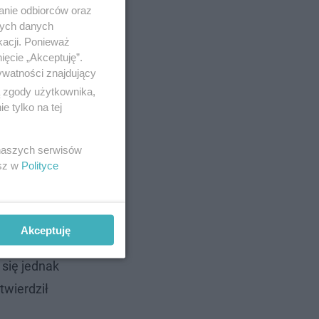
anie odbiorców oraz
nych danych
kacji. Ponieważ
ięcie „Akceptuję”.
ywatności znajdujący
ą zgody użytkownika,
 tylko na tej
 naszych serwisów
ali
esz w
Polityce
ńca moja
 Później
Akceptuję
 się jednak
stwierdził