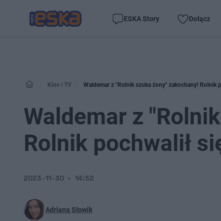
ESKA Story
Dołącz
Kino i TV
Waldemar z "Rolnik szuka żony" zakochany! Rolnik 
Waldemar z "Rolnik
Rolnik pochwalił s
2023-11-30
14:52
Adriana Słowik