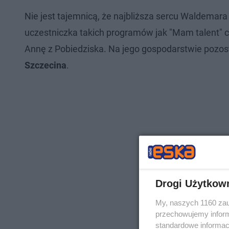
Nie jest tajemnicą, że najbliższa sercu Waldemar
uczestniczka takich programów jak "Mam talent" c
Annę z Pobiedziska. Na jego gospodarstwie pozost
Szczecina
.
Drogi Użytkow
My, naszych 1160 zau
przechowujemy informa
standardowe informac