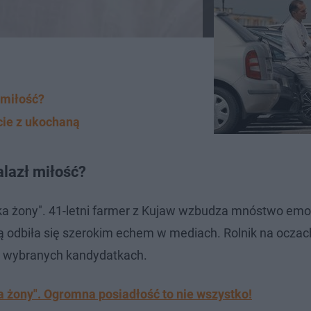
 miłość?
cie z ukochaną
alazł miłość?
uka żony". 41-letni farmer z Kujaw wzbudza mnóstwo emoc
ą odbiła się szerokim echem w mediach. Rolnik na oczac
na wybranych kandydatkach.
a żony". Ogromna posiadłość to nie wszystko!