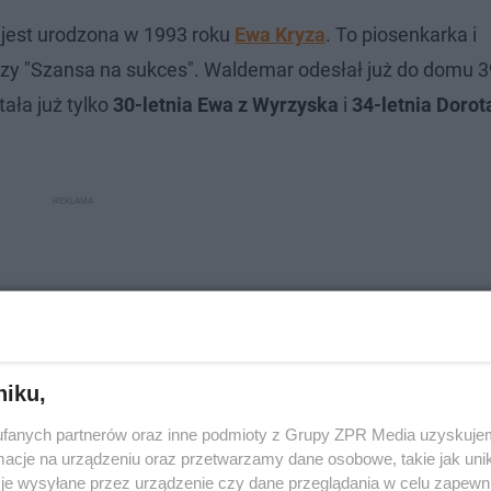
a jest urodzona w 1993 roku
Ewa Kryza
. To piosenkarka i
zy "Szansa na sukces". Waldemar odesłał już do domu 39
ała już tylko
30-letnia Ewa z Wyrzyska
i
34-letnia Dorot
niku,
fanych partnerów oraz inne podmioty z Grupy ZPR Media uzyskujem
cje na urządzeniu oraz przetwarzamy dane osobowe, takie jak unika
je wysyłane przez urządzenie czy dane przeglądania w celu zapewn