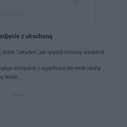
ez Rolnik szuka żony (@rolnikszukazonytvp)
 zdjęcie z ukochaną
 które "zdradza", jak spędził miniony weekend.
ojego szczęścia z wyjątkową dla mnie osobą
ię Waldi.