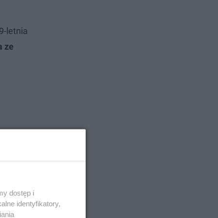
-letnia
a ze
y dostęp i
lne identyfikatory,
iania