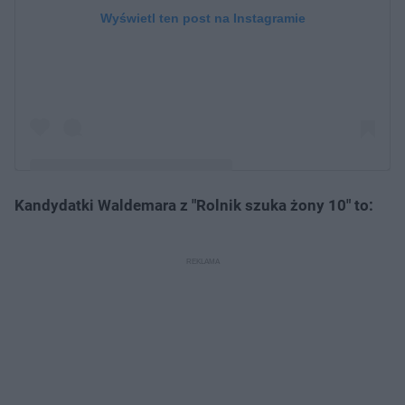
Wyświetl ten post na Instagramie
Kandydatki Waldemara z "Rolnik szuka żony 10" to:
Post udostępniony przez Rolnik szuka żony
(@rolnikszukazonytvp)