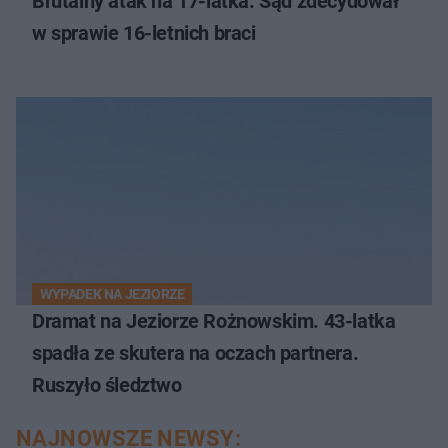
Brutalny atak na 17-latka. Sąd zdecydował
w sprawie 16-letnich braci
WYPADEK NA JEZIORZE
Dramat na Jeziorze Rożnowskim. 43-latka
spadła ze skutera na oczach partnera.
Ruszyło śledztwo
NAJNOWSZE NEWSY: