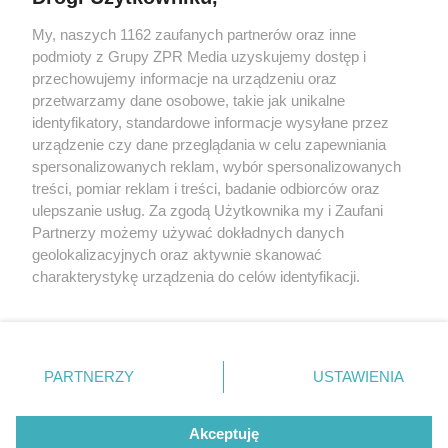
My, naszych 1162 zaufanych partnerów oraz inne
Żaden utwór zamieszczony w serwisie nie może być powielany i
podmioty z Grupy ZPR Media uzyskujemy dostęp i
rozpowszechniany lub dalej rozpowszechniany w jakikolwiek sposób (w
przechowujemy informacje na urządzeniu oraz
tym także elektroniczny lub mechaniczny) na jakimkolwiek polu
eksploatacji w jakiejkolwiek formie, włącznie z umieszczaniem w
przetwarzamy dane osobowe, takie jak unikalne
Internecie bez pisemnej zgody właściciela praw. Jakiekolwiek użycie lub
identyfikatory, standardowe informacje wysyłane przez
wykorzystanie utworów w całości lub w części z naruszeniem prawa,
tzn. bez właściwej zgody, jest zabronione pod groźbą kary i może być
urządzenie czy dane przeglądania w celu zapewniania
ścigane prawnie.
spersonalizowanych reklam, wybór spersonalizowanych
treści, pomiar reklam i treści, badanie odbiorców oraz
ulepszanie usług. Za zgodą Użytkownika my i Zaufani
Partnerzy możemy używać dokładnych danych
geolokalizacyjnych oraz aktywnie skanować
charakterystykę urządzenia do celów identyfikacji.
Ponieważ cenimy Twoją prywatność, prosimy o zgodę na
O nas
korzystanie z tych technologii poprzez kliknięcie
Informacje prawne
„Akceptuję”. Zgoda jest dobrowolna i zawsze możesz ją
zmienić/wycofać klikając przycisk ustawień prywatności
PARTNERZY
USTAWIENIA
Nasze serwisy
znajdujący się w lewym dolnym rogu strony
. Niektóre
rodzaje przetwarzania danych nie wymagają zgody
© 2026 Grupa ZPR Media
Akceptuję
użytkownika, ale masz prawo sprzeciwić się takiemu