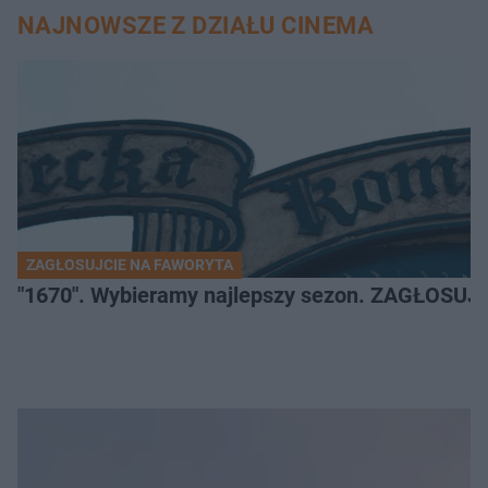
NAJNOWSZE Z DZIAŁU CINEMA
ZAGŁOSUJCIE NA FAWORYTA
"1670". Wybieramy najlepszy sezon. ZAGŁOSUJ 