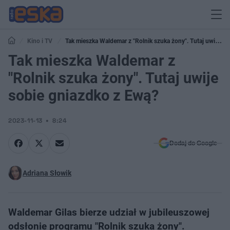
Kino i TV
Tak mieszka Waldemar z "Rolnik szuka żony". Tutaj uwije
sobie gniazdko z Ewą?
Tak mieszka Waldemar z
"Rolnik szuka żony". Tutaj uwije
sobie gniazdko z Ewą?
2023-11-13
8:24
Dodaj do Google
Adriana Słowik
Waldemar Gilas bierze udział w jubileuszowej
odsłonie programu "Rolnik szuka żony".