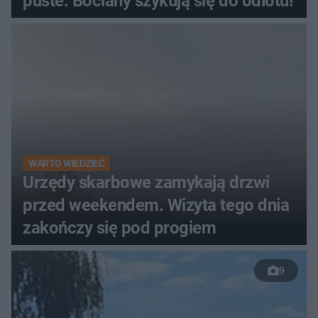
puste. Bociany szykują się do odlotu!
WARTO WIEDZIEĆ
Urzędy skarbowe zamykają drzwi
przed weekendem. Wizyta tego dnia
zakończy się pod progiem
9