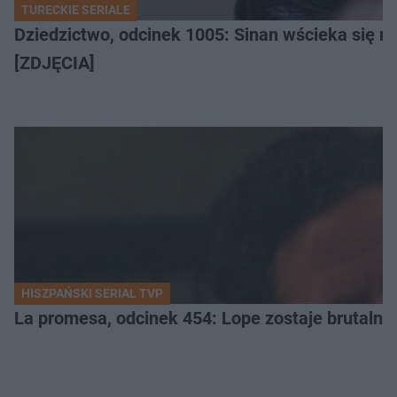
TURECKIE SERIALE
Dziedzictwo, odcinek 1005: Sinan wścieka się n
[ZDJĘCIA]
HISZPAŃSKI SERIAL TVP
La promesa, odcinek 454: Lope zostaje brutalni