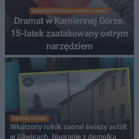
ATAK NOŻOWNIKA NA DOLNYM ŚLĄSKU
Dramat w Kamiennej Górze.
15-latek zaatakowany ostrym
narzędziem
NIEWIARYGODNE!
Wkurzony rolnik zaorał świeży asfalt
w Gliwicach. Nagranie z demolką