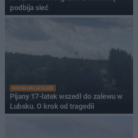
podbija sieć
NOCNA AKCJA SŁUŻB
Pijany 17-latek wszedł do zalewu w
Lubsku. O krok od tragedii