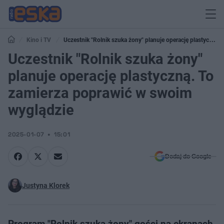
Kino i TV
Uczestnik "Rolnik szuka żony" planuje operację plastyczną.
To zamierza poprawić w swoim wyglądzie
Uczestnik "Rolnik szuka żony"
planuje operację plastyczną. To
zamierza poprawić w swoim
wyglądzie
2025-01-07
15:01
Dodaj do Google
Justyna Klorek
Program "Rolnik szuka żony" gości na ekranach