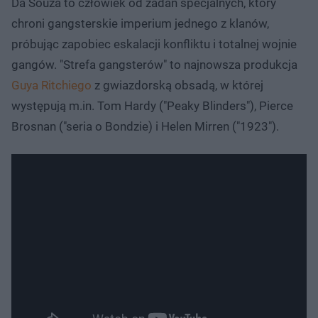
Da Souza to człowiek od zadań specjalnych, który
chroni gangsterskie imperium jednego z klanów,
próbując zapobiec eskalacji konfliktu i totalnej wojnie
gangów. "Strefa gangsterów" to najnowsza produkcja
Guya Ritchiego
z gwiazdorską obsadą, w której
występują m.in. Tom Hardy ("Peaky Blinders"), Pierce
Brosnan ("seria o Bondzie) i Helen Mirren ("1923").