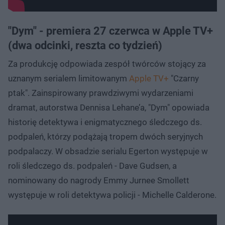
"Dym" - premiera 27 czerwca w Apple TV+
(dwa odcinki, reszta co tydzień)
Za produkcję odpowiada zespół twórców stojący za
uznanym serialem limitowanym
Apple TV+
"Czarny
ptak". Zainspirowany prawdziwymi wydarzeniami
dramat, autorstwa Dennisa Lehane’a, "Dym" opowiada
historię detektywa i enigmatycznego śledczego ds.
podpaleń, którzy podążają tropem dwóch seryjnych
podpalaczy. W obsadzie serialu Egerton występuje w
roli śledczego ds. podpaleń - Dave Gudsen, a
nominowany do nagrody Emmy Jurnee Smollett
występuje w roli detektywa policji - Michelle Calderone.