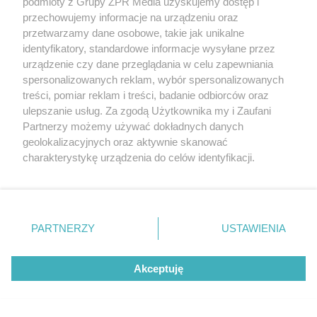
podmioty z Grupy ZPR Media uzyskujemy dostęp i
przechowujemy informacje na urządzeniu oraz
przetwarzamy dane osobowe, takie jak unikalne
identyfikatory, standardowe informacje wysyłane przez
urządzenie czy dane przeglądania w celu zapewniania
spersonalizowanych reklam, wybór spersonalizowanych
treści, pomiar reklam i treści, badanie odbiorców oraz
ulepszanie usług. Za zgodą Użytkownika my i Zaufani
Partnerzy możemy używać dokładnych danych
geolokalizacyjnych oraz aktywnie skanować
charakterystykę urządzenia do celów identyfikacji.
Ponieważ cenimy Twoją prywatność, prosimy o zgodę na
korzystanie z tych technologii poprzez kliknięcie
„Akceptuję”. Zgoda jest dobrowolna i zawsze możesz ją
zmienić/wycofać klikając przycisk ustawień prywatności
POLECANY ARTYKUŁ:
PARTNERZY
USTAWIENIA
znajdujący się w lewym dolnym rogu strony
. Niektóre
Najciekawsze premiery lata. To będziemy oglądać
rodzaje przetwarzania danych nie wymagają zgody
w wakacje
Akceptuję
użytkownika, ale masz prawo sprzeciwić się takiemu
przetwarzaniu. Preferencje będą miały zastosowanie tylko
na tej witrynie.