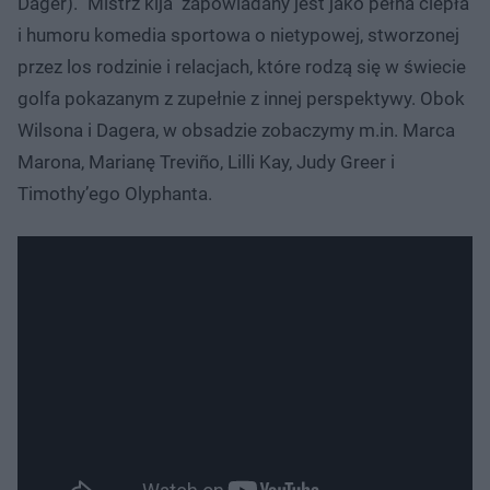
Dager). "Mistrz kija" zapowiadany jest jako pełna ciepła
i humoru komedia sportowa o nietypowej, stworzonej
przez los rodzinie i relacjach, które rodzą się w świecie
golfa pokazanym z zupełnie z innej perspektywy. Obok
Wilsona i Dagera, w obsadzie zobaczymy m.in. Marca
Marona, Marianę Treviño, Lilli Kay, Judy Greer i
Timothy’ego Olyphanta.