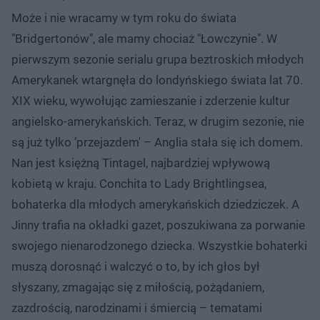
Może i nie wracamy w tym roku do świata
"Bridgertonów", ale mamy chociaż "Łowczynie". W
pierwszym sezonie serialu grupa beztroskich młodych
Amerykanek wtargnęła do londyńskiego świata lat 70.
XIX wieku, wywołując zamieszanie i zderzenie kultur
angielsko-amerykańskich. Teraz, w drugim sezonie, nie
są już tylko ’przejazdem' – Anglia stała się ich domem.
Nan jest księżną Tintagel, najbardziej wpływową
kobietą w kraju. Conchita to Lady Brightlingsea,
bohaterka dla młodych amerykańskich dziedziczek. A
Jinny trafia na okładki gazet, poszukiwana za porwanie
swojego nienarodzonego dziecka. Wszystkie bohaterki
muszą dorosnąć i walczyć o to, by ich głos był
słyszany, zmagając się z miłością, pożądaniem,
zazdrością, narodzinami i śmiercią – tematami