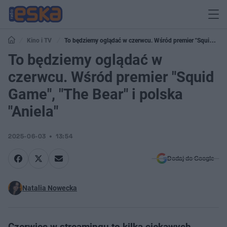
Kino i TV
To będziemy oglądać w czerwcu. Wśród premier "Squid
Game", "The Bear" i polska "Aniela"
To będziemy oglądać w
czerwcu. Wśród premier "Squid
Game", "The Bear" i polska
"Aniela"
2025-06-03
13:54
Dodaj do Google
Natalia Nowecka
Czerwiec w streamingu to kilka ciekawych