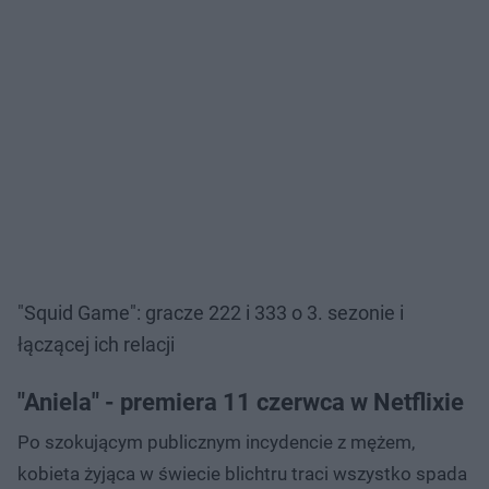
"Squid Game": gracze 222 i 333 o 3. sezonie i
łączącej ich relacji
Nie można odtworzyć wideo
Spróbuj ponownie
"Aniela" - premiera 11 czerwca w Netflixie
Po szokującym publicznym incydencie z mężem,
kobieta żyjąca w świecie blichtru traci wszystko spada