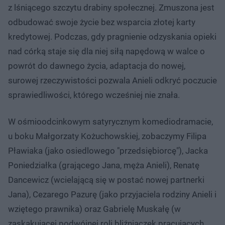
z lśniącego szczytu drabiny społecznej. Zmuszona jest
odbudować swoje życie bez wsparcia złotej karty
kredytowej. Podczas, gdy pragnienie odzyskania opieki
nad córką staje się dla niej siłą napędową w walce o
powrót do dawnego życia, adaptacja do nowej,
surowej rzeczywistości pozwala Anieli odkryć poczucie
sprawiedliwości, którego wcześniej nie znała.
W ośmioodcinkowym satyrycznym komediodramacie,
u boku Małgorzaty Kożuchowskiej, zobaczymy Filipa
Pławiaka (jako osiedlowego "przedsiębiorcę"), Jacka
Poniedziałka (grającego Jana, męża Anieli), Renatę
Dancewicz (wcielającą się w postać nowej partnerki
Jana), Cezarego Pazurę (jako przyjaciela rodziny Anieli i
wziętego prawnika) oraz Gabrielę Muskałę (w
zaskakującej podwójnej roli bliźniaczek pracujących