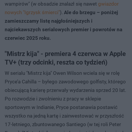
wampirów" (w obsadzie znalazł się nawet
gwiazdor
nowych "Igrzysk śmierci"
).
Ale do brzegu – poniżej
zamieszczamy listę najgłośniejszych i
najciekawszych serialowych premier i powrotów na
czerwiec 2025 roku.
"Mistrz kija" - premiera 4 czerwca w Apple
TV+ (trzy odcinki, reszta co tydzień)
W serialu "Mistrz kija" Owen Wilson wciela się w rolę
Pryce’a Cahilla – byłego zawodowego golfisty, którego
obiecującą karierę przerwały wydarzenia sprzed 20 lat.
Po rozwodzie i zwolnieniu z pracy w sklepie
sportowym w Indianie, Pryce postanawia postawić
wszystko na jedną kartę i zainwestować w przyszłość
17-letniego, zbuntowanego Santiego (w tej roli Peter