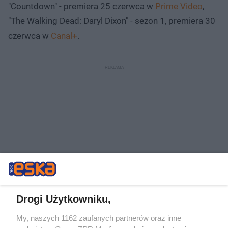
"Countdown" - premiera 25 czerwca w
Prime Video
,
"The Walking Dead: Daryl Dixon" - sezon 1, premiera 30
czerwca w
Canal+
.
Drogi Użytkowniku,
My, naszych 1162 zaufanych partnerów oraz inne