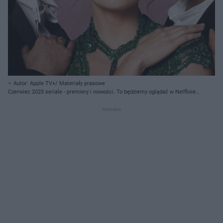
Autor: Apple TV+/ Materiały prasowe
Czerwiec 2025 seriale - premiery i nowości. To będziemy oglądać w Netflixie,
HBO Max, SkyShowtime, Apple TV+, Disney+, Prime Video i Canal+