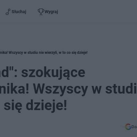
Słuchaj
Wygraj
ka! Wszyscy w studiu nie wierzyli, w to co się dzieje!
nd": szokujące
nika! Wszyscy w stud
 się dzieje!
Do