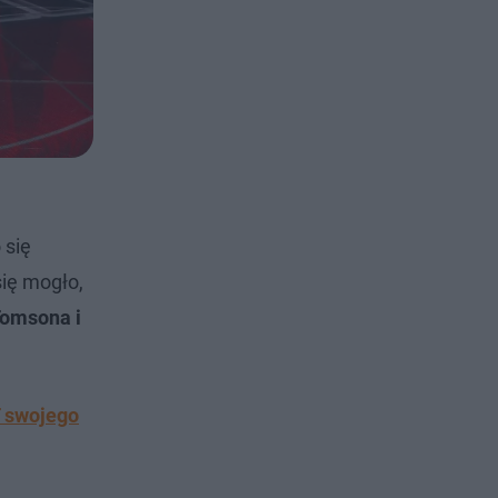
 się
ię mogło,
omsona i
T swojego