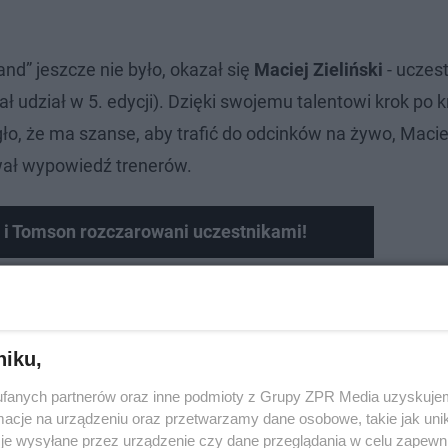
nd” jeszcze nie było, okazał się
Maciej Zieliński
- uczest
ał udział w 5. edycji). Dzięki swojemu talentowi krok po 
ło, że ma szanse, aby trafić do odcinków na żywo, Macie
rwał wypowiedź trenerów.
n i Tomson rozczarowani uczestnikami!
niku,
fanych partnerów oraz inne podmioty z Grupy ZPR Media uzyskujem
cje na urządzeniu oraz przetwarzamy dane osobowe, takie jak unika
je wysyłane przez urządzenie czy dane przeglądania w celu zapewn