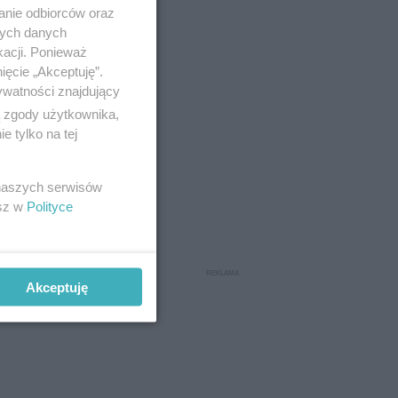
anie odbiorców oraz
nych danych
kacji. Ponieważ
ięcie „Akceptuję”.
ywatności znajdujący
ą zgody użytkownika,
 tylko na tej
 naszych serwisów
esz w
Polityce
Akceptuję