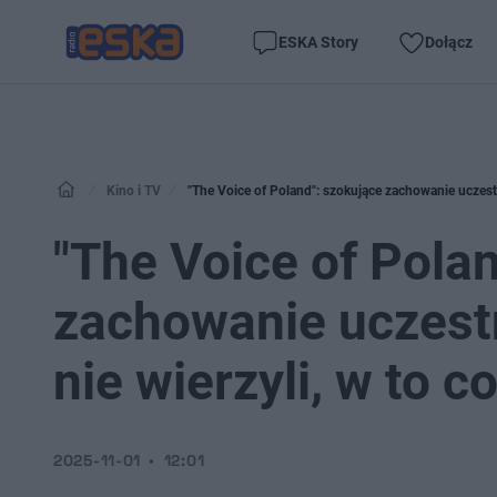
ESKA Story
Dołącz
Kino i TV
"The Voice of Poland": szokujące zachowanie uczestni
"The Voice of Pola
zachowanie uczest
nie wierzyli, w to co
2025-11-01
12:01