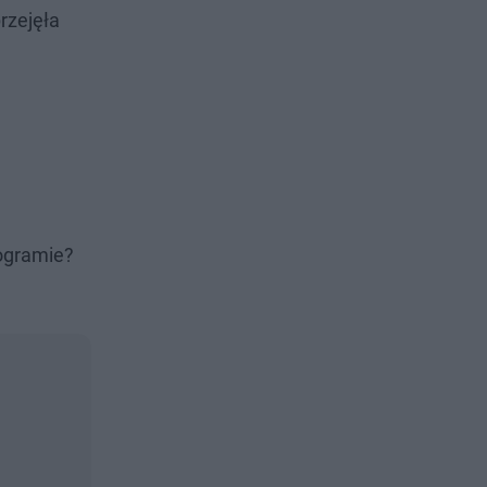
rzejęła
rogramie?