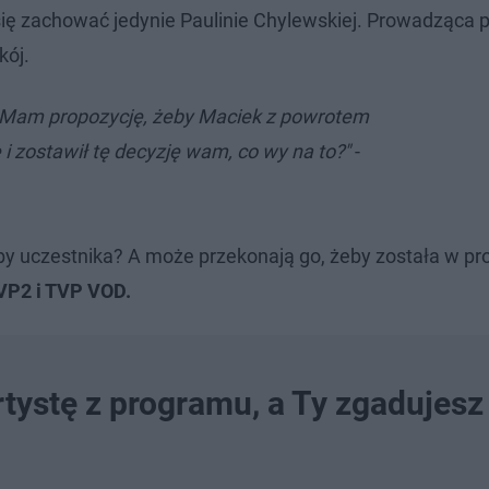
ę zachować jedynie Paulinie Chylewskiej. Prowadząca p
kój.
. Mam propozycję, żeby Maciek z powrotem
 i zostawił tę decyzję wam, co wy na to?"
-
by uczestnika? A może przekonają go, żeby została w p
VP2 i TVP VOD.
tystę z programu, a Ty zgadujesz