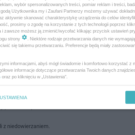
klam, wybór spersonalizowanych treści, pomiar reklam i treści, bad
 zgodą Użytkownika my i Zaufani Partnerzy możemy używać dokład
az aktywnie skanować charakterystykę urządzenia do celów identyfi
ść, prosimy o zgodę na korzystanie z tych technologii poprzez klikn
a i zawsze możesz ją zmienić/wycofać klikając przycisk ustawień pr
ogu strony
. Niektóre rodzaje przetwarzania danych nie wymagaj
iwić się takiemu przetwarzaniu. Preferencje będą miały zastosowanie
eć? Słuchajcie, siedziałem bardzo długo na
rdzo wam za to dziękuję, panowie. Powiem
szymi informacjami, abyś mógł świadomie i komfortowo korzystać z
 rewelacyjni i dla każdego z was muzyka jest
gółowe informacje dotyczące przetwarzania Twoich danych znajdzi
s
oraz po kliknięciu w „Ustawienia”.
ecie przyszłość. Jestem w takim wieku, że
 więcej ze sobą zrobić i myślę, że sobie bez
chcę wam tego utrudniać, chłopaki […] Myślę,
USTAWIENIA
ej, panowie"
- powiedział.
li z niedowierzaniem.