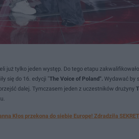
i już tylko jeden występ. Do tego etapu zakwalifikowało
ły się do 16. edycji "
The Voice of Poland".
Wydawać by s
by przejść dalej. Tymczasem jeden z uczestników drużyny
T
u.
ianna Kłos przekona do siebie Europę! Zdradziła SEKRE