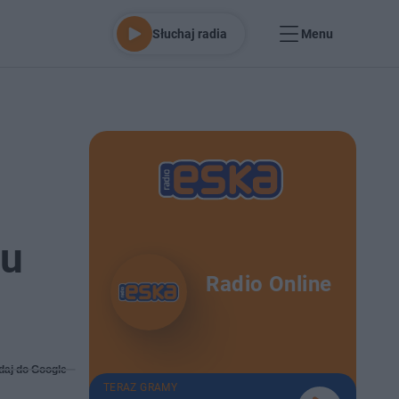
Słuchaj radia
Menu
iu
Radio Online
daj do Google
TERAZ GRAMY