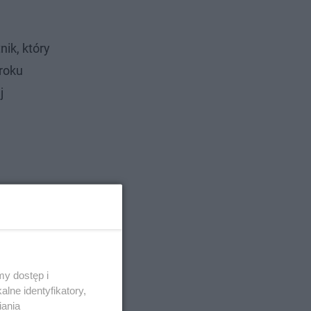
nik, który
kroku
j
y dostęp i
lne identyfikatory,
iania