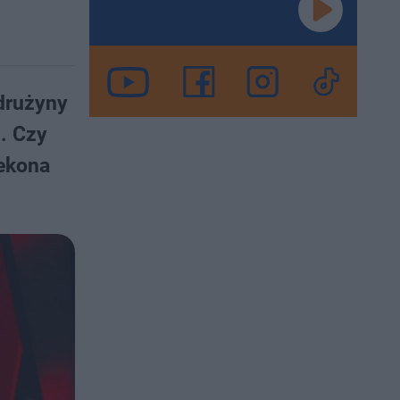
 drużyny
. Czy
zekona