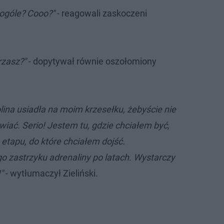
w ogóle? Cooo?"
- reagowali zaskoczeni
rzasz?"
- dopytywał równie oszołomiony
lina usiadła na moim krzesełku, żebyście nie
wiać. Serio! Jestem tu, gdzie chciałem być,
etapu, do które chciałem dojść.
 zastrzyku adrenaliny po latach. Wystarczy
!"
- wytłumaczył Zieliński.