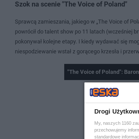
Szok na scenie "The Voice of Poland"
Sprawcą zamieszania, jakiego w „The Voice of Pola
powrócił do talent show po 11 latach (wcześniej br
pokonywał kolejne etapy. I kiedy wydawać się mog
niespodziewanie wstał z gorącego krzesła i prze
"The Voice of Poland": Baro
Drogi Użytkow
My, naszych 1160 zau
przechowujemy informa
standardowe informac