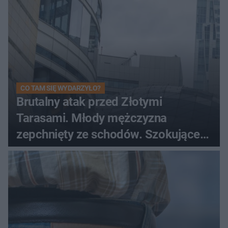
CO TAM SIĘ WYDARZYŁO?
Brutalny atak przed Złotymi
Tarasami. Młody mężczyzna
zepchnięty ze schodów. Szokujące
nagranie krąży po sieci