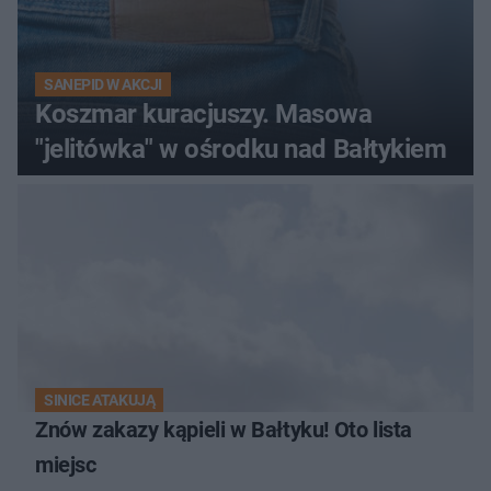
SANEPID W AKCJI
Koszmar kuracjuszy. Masowa
"jelitówka" w ośrodku nad Bałtykiem
SINICE ATAKUJĄ
Znów zakazy kąpieli w Bałtyku! Oto lista
miejsc