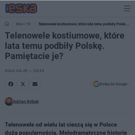
Kino i TV
Telenowele kostiumowe, które lata temu podbiły Polskę.
Pamiętacie je?
Telenowele kostiumowe, które
lata temu podbiły Polskę.
Pamiętacie je?
2024-04-25
23:24
Dodaj do Google
Adrian Rybak
Telenowele od wielu lat cieszą się w Polsce
dużą popularnością. Melodramatyczne historie