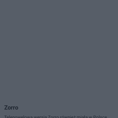
Zorro
Telenowelowa wersja Zorro również miała w Polsce