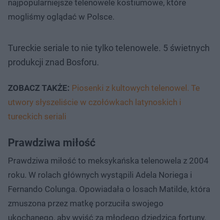
najpopularniejsze telenowele kostiumowe, które
mogliśmy oglądać w Polsce.
Tureckie seriale to nie tylko telenowele. 5 świetnych
produkcji znad Bosforu.
ZOBACZ TAKŻE:
Piosenki z kultowych telenowel. Te
utwory słyszeliście w czołówkach latynoskich i
tureckich seriali
Prawdziwa miłość
Prawdziwa miłość to meksykańska telenowela z 2004
roku. W rolach głównych wystąpili Adela Noriega i
Fernando Colunga. Opowiadała o losach Matilde, która
zmuszona przez matkę porzuciła swojego
ukochanego, aby wyjść za młodego dziedzica fortuny,