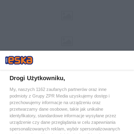
Drogi Użytkowniku,
My, naszych 1162 zaufanych partnerów oraz inne
Żaden utwór zamieszczony w serwisie nie może być powielany i
podmioty z Grupy ZPR Media uzyskujemy dostęp i
rozpowszechniany lub dalej rozpowszechniany w jakikolwiek sposób (w
tym także elektroniczny lub mechaniczny) na jakimkolwiek polu
przechowujemy informacje na urządzeniu oraz
eksploatacji w jakiejkolwiek formie, włącznie z umieszczaniem w
przetwarzamy dane osobowe, takie jak unikalne
Internecie bez pisemnej zgody właściciela praw. Jakiekolwiek użycie lub
identyfikatory, standardowe informacje wysyłane przez
wykorzystanie utworów w całości lub w części z naruszeniem prawa,
tzn. bez właściwej zgody, jest zabronione pod groźbą kary i może być
urządzenie czy dane przeglądania w celu zapewniania
ścigane prawnie.
spersonalizowanych reklam, wybór spersonalizowanych