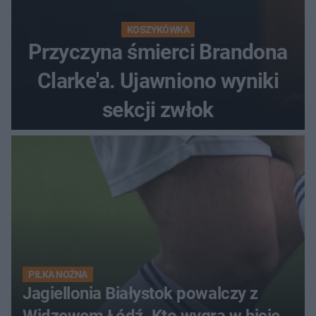
KOSZYKÓWKA
Przyczyna śmierci Brandona
Clarke'a. Ujawniono wyniki
sekcji zwłok
PIŁKA NOŻNA
Jagiellonia Białystok powalczy z
Widzewem Łódź. Kto wygra w hicie