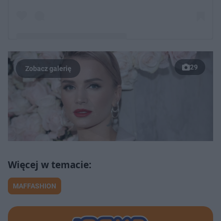
29
Post udostępniony przez Taniec z Gwiazdami
(@tanieczgwiazdami)
MAFFASHION