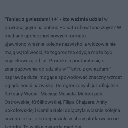
"Taniec z gwiazdami 14" - kto weźmie udział
w
powracającym na antenę Polsatu show tanecznym? W
mediach społecznościowych formatu
ujawniono właśnie kolejne nazwisko, a widzowie nie
mają wątpliwości, że tegoroczna edycja może być
najciekawszą od lat. Produkcja postarała się o
zaangażowanie do udziału w "Tańcu z gwiazdami"
naprawdę duże, mogące spowodować znaczny wzrost
oglądalności nazwiska. Do ogłoszonych już oficjalnie
Roksany Węgiel, Macieja Musiała, Małgorzaty
Ostrowskiej-Królikowskiej, Filipa Chajzera, Anity
Sokołowskiej i Kamila Balei dołączyła właśnie kolejna
uczestniczka, o której udziale w show plotkowano od
tygodni. To wielka gwiazda mediów