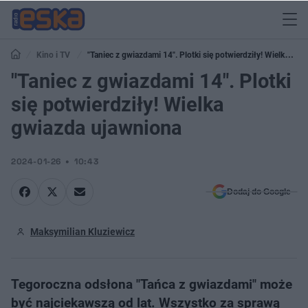
Kino i TV
"Taniec z gwiazdami 14". Plotki się potwierdziły! Wielka
gwiazda ujawniona
"Taniec z gwiazdami 14". Plotki
się potwierdziły! Wielka
gwiazda ujawniona
2024-01-26
10:43
Dodaj do Google
Maksymilian Kluziewicz
Tegoroczna odsłona "Tańca z gwiazdami" może
być najciekawszą od lat. Wszystko za sprawą