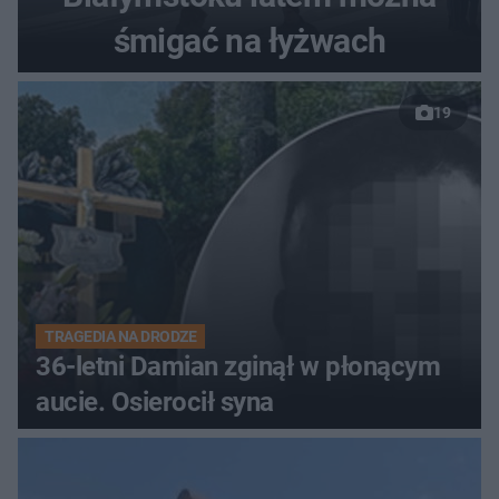
śmigać na łyżwach
19
TRAGEDIA NA DRODZE
36-letni Damian zginął w płonącym
aucie. Osierocił syna