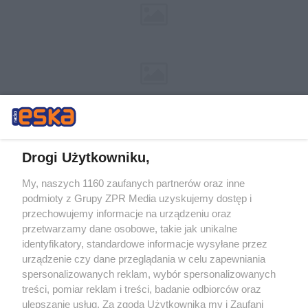
Drogi Użytkowniku,
My, naszych 1160 zaufanych partnerów oraz inne
Żaden utwór zamieszczony w serwisie nie może być powielany i
podmioty z Grupy ZPR Media uzyskujemy dostęp i
rozpowszechniany lub dalej rozpowszechniany w jakikolwiek sposób (w
przechowujemy informacje na urządzeniu oraz
tym także elektroniczny lub mechaniczny) na jakimkolwiek polu
eksploatacji w jakiejkolwiek formie, włącznie z umieszczaniem w
przetwarzamy dane osobowe, takie jak unikalne
Internecie bez pisemnej zgody właściciela praw. Jakiekolwiek użycie lub
identyfikatory, standardowe informacje wysyłane przez
wykorzystanie utworów w całości lub w części z naruszeniem prawa,
tzn. bez właściwej zgody, jest zabronione pod groźbą kary i może być
urządzenie czy dane przeglądania w celu zapewniania
ścigane prawnie.
spersonalizowanych reklam, wybór spersonalizowanych
treści, pomiar reklam i treści, badanie odbiorców oraz
ulepszanie usług. Za zgodą Użytkownika my i Zaufani