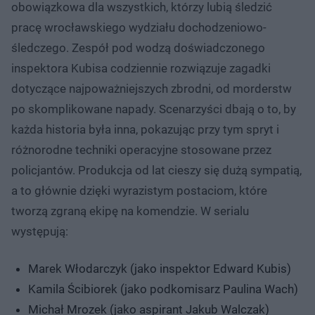
obowiązkowa dla wszystkich, którzy lubią śledzić
pracę wrocławskiego wydziału dochodzeniowo-
śledczego. Zespół pod wodzą doświadczonego
inspektora Kubisa codziennie rozwiązuje zagadki
dotyczące najpoważniejszych zbrodni, od morderstw
po skomplikowane napady. Scenarzyści dbają o to, by
każda historia była inna, pokazując przy tym spryt i
różnorodne techniki operacyjne stosowane przez
policjantów. Produkcja od lat cieszy się dużą sympatią,
a to głównie dzięki wyrazistym postaciom, które
tworzą zgraną ekipę na komendzie. W serialu
występują:
Marek Włodarczyk (jako inspektor Edward Kubis)
Kamila Ścibiorek (jako podkomisarz Paulina Wach)
Michał Mrozek (jako aspirant Jakub Walczak)