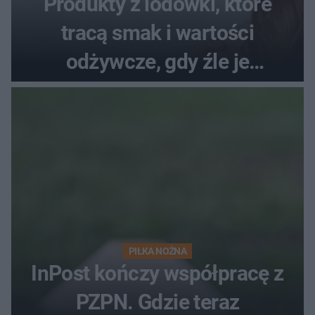
Produkty z lodówki, które
tracą smak i wartości
odżywcze, gdy źle je
przechowujesz. Uczestniczka
"MasterChefa"
PIŁKA NOŻNA
InPost kończy współpracę z
PZPN. Gdzie teraz