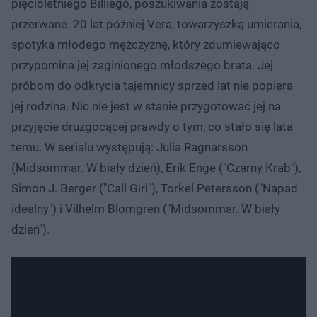
pięcioletniego Billiego, poszukiwania zostają
przerwane. 20 lat później Vera, towarzyszką umierania,
spotyka młodego mężczyznę, który zdumiewająco
przypomina jej zaginionego młodszego brata. Jej
próbom do odkrycia tajemnicy sprzed lat nie popiera
jej rodzina. Nic nie jest w stanie przygotować jej na
przyjęcie druzgocącej prawdy o tym, co stało się lata
temu. W serialu występują: Julia Ragnarsson
(Midsommar. W biały dzień), Erik Enge ("Czarny Krab"),
Simon J. Berger ("Call Girl"), Torkel Petersson ("Napad
idealny") i Vilhelm Blomgren ("Midsommar. W biały
dzień").