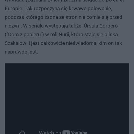
Europie. Tak rozpoczyna się krwawe polowanie,
podczas którego żadna ze stron nie cofnie się przed
niczym. W serialu występują także: Úrsula Corberó
("Dom z papieru") w roli Nurii, która staje się bliska
Szakalowi i jest całkowicie nieświadoma, kim on tak
naprawdę jest.