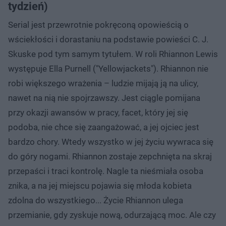
tydzień)
Serial jest przewrotnie pokręconą opowieścią o
wściekłości i dorastaniu na podstawie powieści C. J.
Skuske pod tym samym tytułem. W roli Rhiannon Lewis
występuje Ella Purnell ("Yellowjackets"). Rhiannon nie
robi większego wrażenia – ludzie mijają ją na ulicy,
nawet na nią nie spojrzawszy. Jest ciągle pomijana
przy okazji awansów w pracy, facet, który jej się
podoba, nie chce się zaangażować, a jej ojciec jest
bardzo chory. Wtedy wszystko w jej życiu wywraca się
do góry nogami. Rhiannon zostaje zepchnięta na skraj
przepaści i traci kontrolę. Nagle ta nieśmiała osoba
znika, a na jej miejscu pojawia się młoda kobieta
zdolna do wszystkiego... Życie Rhiannon ulega
przemianie, gdy zyskuje nową, odurzającą moc. Ale czy