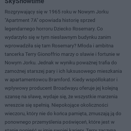
SkyShowtime
Rozgrywający się w 1965 roku w Nowym Jorku
"Apartment 7A" opowiada historię sprzed
legendarnego horroru Dziecko Rosemary. Co
wydarzyło się w tym niesławnym budynku zanim
wprowadziła się tam Rosemary? Młoda i ambitna
tancerka Terry Gionoffrio marzy o sławie i fortunie w
Nowym Jorku. Jednak w wyniku poważnej trafia do
zamożnej starszej pary i ich luksusowego mieszkania
w apartamentowcu Bramford. Kiedy współlokator i
wpływowy producent Broadwayu oferuje jej kolejną
szansę na sławę, wydaje się, że wszystkie marzenia
wreszcie się spełnią. Niepokojące okoliczności
wieczoru, który nie do końca pamięta, zmuszają ją do
ponownego przemyślenia poświęceń, które jest w
stanie ponieść w imię swojej kariery. Terry zaczyna