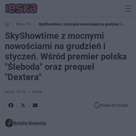
Kino i TV
SkyShowtime z mocnymi nowościami na grudzień i
styczeń. Wśród premier polska "Śleboda" oraz prequel "Dextera"
SkyShowtime z mocnymi
nowościami na grudzień i
styczeń. Wśród premier polska
"Śleboda" oraz prequel
"Dextera"
2024-11-27
16:56
Dodaj do Google
Natalia Nowecka