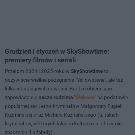
Grudzień i styczeń w SkyShowtime:
premiery filmów i seriali
Przełom 2024 i 2025 roku w
SkyShowtime
to
oczywiście wielkie pożegnanie "Yellowstone", ale też
kilka intrygujących nowości. Bardzo obiecująco
zapowiada się
nasza rodzima
"Śleboda"
na podstawie
popularnej serii etno-kryminałów Małgorzaty Fugiel-
Kuźmińskiej oraz Michała Kuźmińskiego (tj. takich
kryminałów, w których lokalna kultura ma olbrzymie
znaczenie dla fabuły).