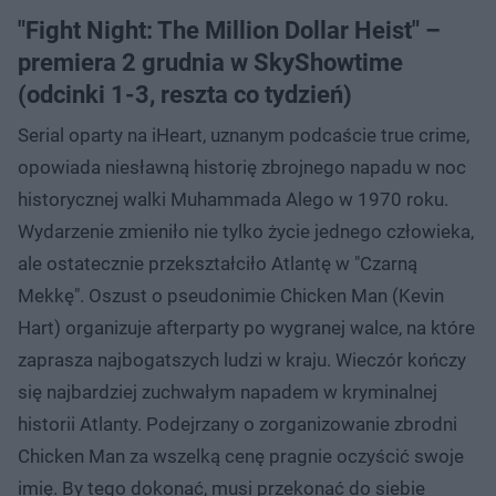
"Fight Night: The Million Dollar Heist" –
premiera 2 grudnia w SkyShowtime
(odcinki 1-3, reszta co tydzień)
Serial oparty na iHeart, uznanym podcaście true crime,
opowiada niesławną historię zbrojnego napadu w noc
historycznej walki Muhammada Alego w 1970 roku.
Wydarzenie zmieniło nie tylko życie jednego człowieka,
ale ostatecznie przekształciło Atlantę w "Czarną
Mekkę". Oszust o pseudonimie Chicken Man (Kevin
Hart) organizuje afterparty po wygranej walce, na które
zaprasza najbogatszych ludzi w kraju. Wieczór kończy
się najbardziej zuchwałym napadem w kryminalnej
historii Atlanty. Podejrzany o zorganizowanie zbrodni
Chicken Man za wszelką cenę pragnie oczyścić swoje
imię. By tego dokonać, musi przekonać do siebie