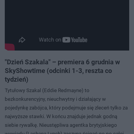
"Dzień Szakala" – premiera 6 grudnia w
SkyShowtime (odcinki 1-3, reszta co
tydzień)
Tytułowy Szakal (Eddie Redmayne) to
bezkonkurencyjny, nieuchwytny i działający w
pojedynkę zabójca, który podejmuje się zleceń tylko za
najwyższe stawki. W końcu znajduje jednak godną
siebie rywalkę. Nieustępliwa agentka brytyjskiego
wywiadu (Lashana Lynch) zaczyna ścigać go po całej