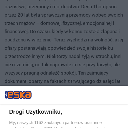
oszustwa, przemocy i morderstwa. Dena Thompson
przez 20 lat była sprawczynią przemocy wobec swoich
trzech mężów – domowej, fizycznej, emocjonalnej i
finansowej. Do czasu, kiedy w końcu została złapana i
osadzona w więzieniu. Teraz wychodzi na wolność, a jej
ofiary postanawiają opowiedzieć swoje historie ku
przestrodze innym. Niektórzy nadal żyją w strachu, inni
nie rozumieją, co tak naprawdę im się przydarzyło, ale
wszyscy pragną odnaleźć spokój. Ten zajmujący
dokument, oparty na faktach z trwającego dziesięć lat
policyjnego śledztwa, przedstawia historię dwóch
wytrwałych detektywów, którzy ostatecznie rozwiązali
sprawę najniebezpieczniejszej Czarnej Wdowy w
Drogi Użytkowniku,
Wielkiej Brytanii.
My, naszych 1162 zaufanych partnerów oraz inne