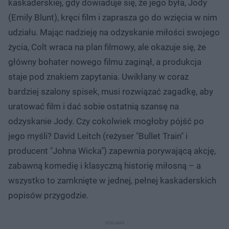
kaskaderskiej, gdy dowiaduje się, że jego była, Jody
(Emily Blunt), kręci film i zaprasza go do wzięcia w nim
udziału. Mając nadzieję na odzyskanie miłości swojego
życia, Colt wraca na plan filmowy, ale okazuje się, że
główny bohater nowego filmu zaginął, a produkcja
staje pod znakiem zapytania. Uwikłany w coraz
bardziej szalony spisek, musi rozwiązać zagadkę, aby
uratować film i dać sobie ostatnią szansę na
odzyskanie Jody. Czy cokolwiek mogłoby pójść po
jego myśli? David Leitch (reżyser "Bullet Train" i
producent "Johna Wicka") zapewnia porywającą akcję,
zabawną komedię i klasyczną historię miłosną – a
wszystko to zamknięte w jednej, pełnej kaskaderskich
popisów przygodzie.