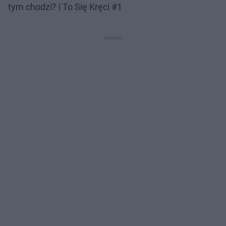
tym chodzi? | To Się Kręci #1
Nie można odtworzyć wideo
Spróbuj ponownie