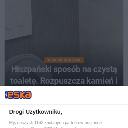
DOMOWE PORZĄDKI
Hiszpański sposób na czystą
toaletę. Rozpuszcza kamień i
osady przez noc
Drogi Użytkowniku,
My, naszych 1162 zaufanych partnerów oraz inne