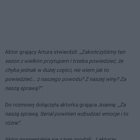
Aktor grający Artura stwierdził:
„Zakończyliśmy ten
sezon z wielkim przytupem i trzeba powiedzieć, że
chyba jednak w dużej części, nie wiem jak to
powiedzieć... z naszego powodu? Z naszej winy? Za
naszą sprawą?”.
Do rozmowy dołączyła aktorka grająca Joannę:
„Za
naszą sprawą. Serial powinien wzbudzać emocje i to
różne”.
Aktor momentalnie się z tym zgodził:
„I aktorzy