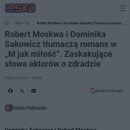
Kino i TV
Robert Moskwa i Dominika Sakowicz tłumaczą romans w
„M jak miłość”. Zaskakujące słowa aktorów o zdradzie
Robert Moskwa i Dominika
Sakowicz tłumaczą romans w
„M jak miłość”. Zaskakujące
słowa aktorów o zdradzie
2026-06-09
16:45
Dodaj do Google
Sylwia Fiutkowska
Dominika Sakowicz i Robert Moskwa