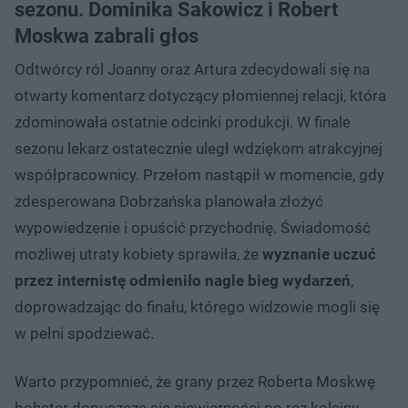
sezonu. Dominika Sakowicz i Robert
Moskwa zabrali głos
Odtwórcy ról Joanny oraz Artura zdecydowali się na
otwarty komentarz dotyczący płomiennej relacji, która
zdominowała ostatnie odcinki produkcji. W finale
sezonu lekarz ostatecznie uległ wdziękom atrakcyjnej
współpracownicy. Przełom nastąpił w momencie, gdy
zdesperowana Dobrzańska planowała złożyć
wypowiedzenie i opuścić przychodnię. Świadomość
możliwej utraty kobiety sprawiła, że
wyznanie uczuć
przez internistę odmieniło nagle bieg wydarzeń
,
doprowadzając do finału, którego widzowie mogli się
w pełni spodziewać.
Warto przypomnieć, że grany przez Roberta Moskwę
bohater dopuszcza się niewierności po raz kolejny,