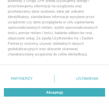
podmioty z Grupy ZPR Media uzyskujemy dostęp i
przechowujemy informacje na urządzeniu oraz
przetwarzamy dane osobowe, takie jak unikalne
identyfikatory, standardowe informacje wysyłane przez
urządzenie czy dane przeglądania w celu zapewniania
spersonalizowanych reklam, wybór spersonalizowanych
treści, pomiar reklam i treści, badanie odbiorców oraz
RZADKIE IMIONA
ulepszanie usług. Za zgodą Użytkownika my i Zaufani
To imię brzmi jak nazwa
Partnerzy możemy używać dokładnych danych
geolokalizacyjnych oraz aktywnie skanować
europejskiego kraju. W
charakterystykę urządzenia do celów identyfikacji.
Ponieważ cenimy Twoją prywatność, prosimy o zgodę na
Polsce nosi je zaledwie 3
korzystanie z tych technologii poprzez kliknięcie
„Akceptuję”. Zgoda jest dobrowolna i zawsze możesz ją
kobiety
zmienić/wycofać klikając przycisk ustawień prywatności
PARTNERZY
USTAWIENIA
znajdujący się w lewym dolnym rogu strony
. Niektóre
rodzaje przetwarzania danych nie wymagają zgody
Akceptuję
użytkownika, ale masz prawo sprzeciwić się takiemu
przetwarzaniu. Preferencje będą miały zastosowanie tylko
na tej witrynie.