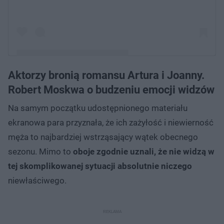
Aktorzy bronią romansu Artura i Joanny.
Post udostępniony przez M jak miłość (@mjakmilosc.official)
Robert Moskwa o budzeniu emocji widzów
Na samym początku udostępnionego materiału
ekranowa para przyznała, że ich zażyłość i niewierność
męża to najbardziej wstrząsający wątek obecnego
sezonu. Mimo to
oboje zgodnie uznali, że nie widzą w
tej skomplikowanej sytuacji absolutnie niczego
niewłaściwego.