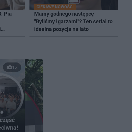
CIEKAWE NOWOŚCI
: Pia
Mamy godnego następcę
"Byliśmy łgarzami"? Ten serial to
i
idealna pozycja na lato
znał
15
ce
 część
eciwna!