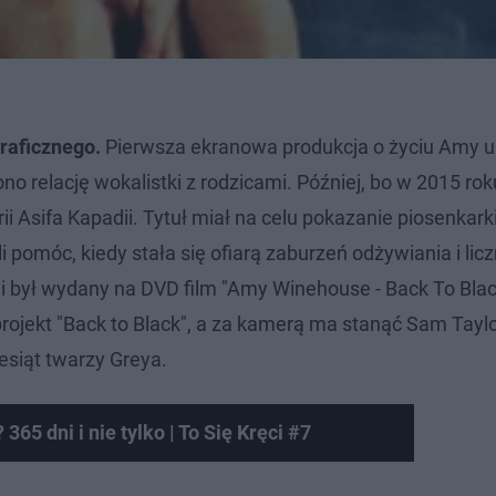
raficznego.
Pierwsza ekranowa produkcja o życiu Amy u
no relację wokalistki z rodzicami. Później, bo w 2015 rok
i Asifa Kapadii. Tytuł miał na celu pokazanie piosenkarki
li pomóc, kiedy stała się ofiarą zaburzeń odżywiania i lic
ii był wydany na DVD film "Amy Winehouse - Back To Blac
ojekt "Back to Black", a za kamerą ma stanąć Sam Taylo
esiąt twarzy Greya.
365 dni i nie tylko | To Się Kręci #7