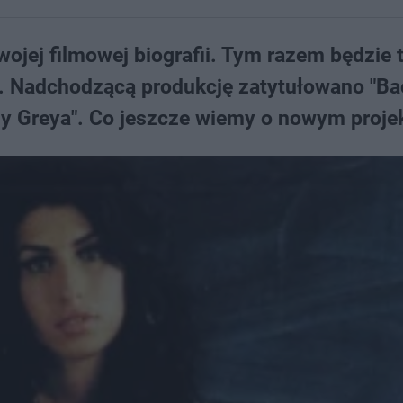
ojej filmowej biografii. Tym razem będzie 
. Nadchodzącą produkcję zatytułowano "Ba
arzy Greya". Co jeszcze wiemy o nowym proje