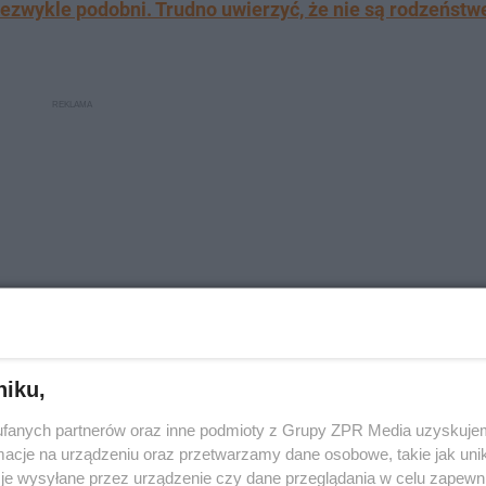
niezwykle podobni. Trudno uwierzyć, że nie są rodzeńst
niku,
fanych partnerów oraz inne podmioty z Grupy ZPR Media uzyskujem
 biografii Amy Winehouse?
cje na urządzeniu oraz przetwarzamy dane osobowe, takie jak unika
je wysyłane przez urządzenie czy dane przeglądania w celu zapewn