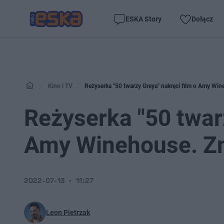
ESKA Story
Dołącz
Kino i TV
Reżyserka "50 twarzy Greya" nakręci film o Amy Wi
Reżyserka "50 twarz
Amy Winehouse. Zn
2022-07-13
11:27
Leon Pietrzak