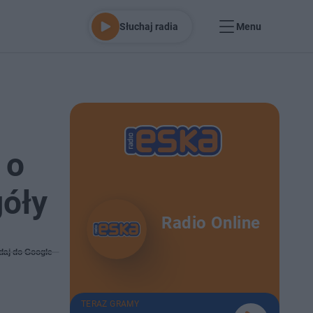
Słuchaj radia
Menu
 o
óły
Radio Online
daj do Google
TERAZ GRAMY