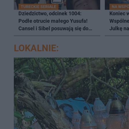
TURECKIE SERIALE
NA WSP
Dziedzictwo, odcinek 1004:
Koniec 
Podłe otrucie małego Yusufa!
Wspólne
Cansel i Sibel posuwają się do
Julkę n
okrucieństwa [ZDJĘCIA]
LOKALNIE: