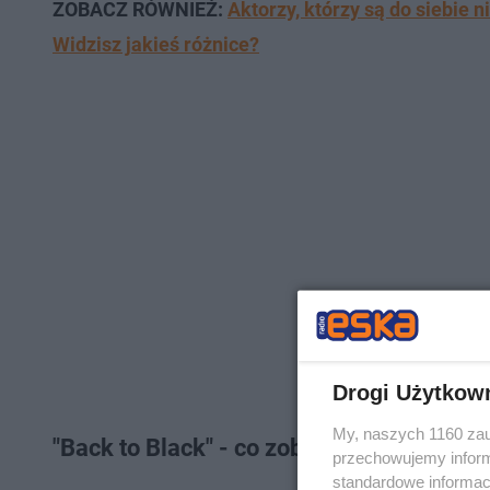
ZOBACZ RÓWNIEŻ:
Aktorzy, którzy są do siebie 
Widzisz jakieś różnice?
Drogi Użytkow
My, naszych 1160 zau
"Back to Black" - co zobaczymy w nowej
przechowujemy informa
standardowe informac