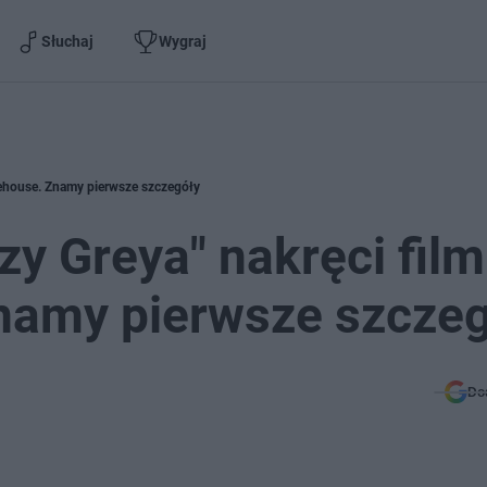
Słuchaj
Wygraj
nehouse. Znamy pierwsze szczegóły
y Greya" nakręci film
amy pierwsze szczeg
Do