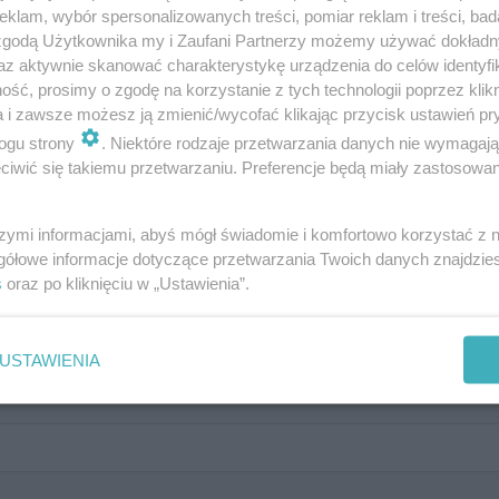
klam, wybór spersonalizowanych treści, pomiar reklam i treści, bad
ck". Jest to nawiązanie do drugiego i jednocześnie ostatne
 zgodą Użytkownika my i Zaufani Partnerzy możemy używać dokład
reżyseruje ją Sam Taylor-Johnson. Produkcja ma przedst
az aktywnie skanować charakterystykę urządzenia do celów identyfi
iągnięcia statusu gwiazdy. Jeszcze nie poznaliśmy aktor
ść, prosimy o zgodę na korzystanie z tych technologii poprzez klikn
a i zawsze możesz ją zmienić/wycofać klikając przycisk ustawień pr
 Wiemy za to, że nadchodzący tytuł powstaje w porozumien
ogu strony
. Niektóre rodzaje przetwarzania danych nie wymagaj
izacji projektu. Autorem scenariusza jest Matt Greenhal
iwić się takiemu przetwarzaniu. Preferencje będą miały zastosowanie
 wielokrotnie nagradzane "Control". Skrypt ma opierać się
endu".
szymi informacjami, abyś mógł świadomie i komfortowo korzystać z
gółowe informacje dotyczące przetwarzania Twoich danych znajdzi
s
oraz po kliknięciu w „Ustawienia”.
USTAWIENIA