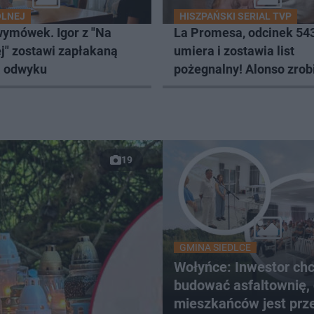
ÓLNEJ
HISZPAŃSKI SERIAL TVP
wymówek. Igor z "Na
La Promesa, odcinek 543
j" zostawi zapłakaną
umiera i zostawia list
a odwyku
pożegnalny! Alonso zrob
wszystko, by nikt nie po
prawdy [ZDJĘCIA]
19
GMINA SIEDLCE
Wołyńce: Inwestor ch
budować asfaltownię,
mieszkańców jest prz