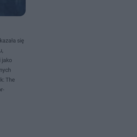
kazała się
u,
 jako
znych
k: The
r-