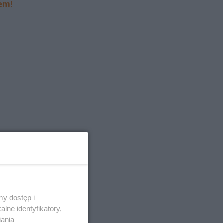
wem!
y dostęp i
lne identyfikatory,
iania