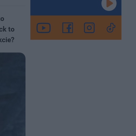
to
ck to
kcie?