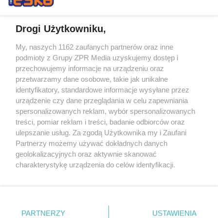
Drogi Użytkowniku,
My, naszych 1162 zaufanych partnerów oraz inne
Żaden utwór zamieszczony w serwisie nie może być powielany i
podmioty z Grupy ZPR Media uzyskujemy dostęp i
rozpowszechniany lub dalej rozpowszechniany w jakikolwiek sposób (w
tym także elektroniczny lub mechaniczny) na jakimkolwiek polu
przechowujemy informacje na urządzeniu oraz
eksploatacji w jakiejkolwiek formie, włącznie z umieszczaniem w
przetwarzamy dane osobowe, takie jak unikalne
Internecie bez pisemnej zgody właściciela praw. Jakiekolwiek użycie lub
identyfikatory, standardowe informacje wysyłane przez
wykorzystanie utworów w całości lub w części z naruszeniem prawa,
tzn. bez właściwej zgody, jest zabronione pod groźbą kary i może być
urządzenie czy dane przeglądania w celu zapewniania
ścigane prawnie.
spersonalizowanych reklam, wybór spersonalizowanych
treści, pomiar reklam i treści, badanie odbiorców oraz
ulepszanie usług. Za zgodą Użytkownika my i Zaufani
Partnerzy możemy używać dokładnych danych
geolokalizacyjnych oraz aktywnie skanować
charakterystykę urządzenia do celów identyfikacji.
Ponieważ cenimy Twoją prywatność, prosimy o zgodę na
O nas
korzystanie z tych technologii poprzez kliknięcie
Informacje prawne
„Akceptuję”. Zgoda jest dobrowolna i zawsze możesz ją
zmienić/wycofać klikając przycisk ustawień prywatności
PARTNERZY
USTAWIENIA
Nasze serwisy