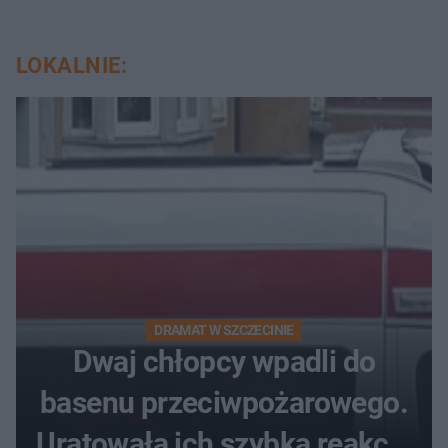
LOKALNIE:
DRAMAT W SZCZECINIE
Dwaj chłopcy wpadli do
basenu przeciwpożarowego.
Uratowała ich szybka reakcja