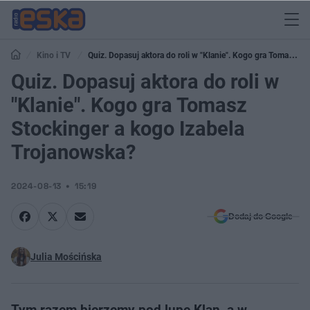
Kino i TV
Quiz. Dopasuj aktora do roli w "Klanie". Kogo gra Tomasz
Stockinger a kogo Izabela Trojanowska?
Quiz. Dopasuj aktora do roli w
"Klanie". Kogo gra Tomasz
Stockinger a kogo Izabela
Trojanowska?
2024-08-13
15:19
Dodaj do Google
Julia Mościńska
Tym razem bierzemy pod lupę Klan, a w