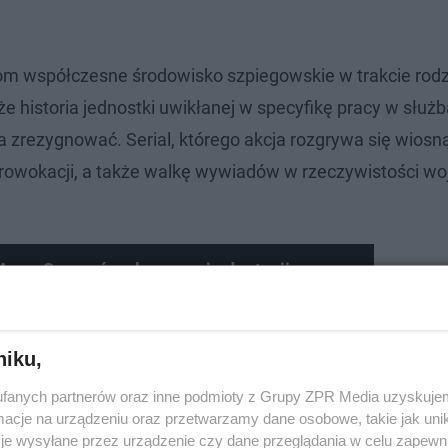
dzom współczesne środowisko szpiegowskie w trakcie rod
że historia jednostki uwikłanej w specyfikę pracy w służ
a zrezygnować. Serial, którego akcja rozgrywa się wiosn
owokacji, a także walkę wywiadów w rzeczywistości wo
Anna Szymańczyk o nowej adaptacji
niku,
fanych partnerów oraz inne podmioty z Grupy ZPR Media uzyskujem
cje na urządzeniu oraz przetwarzamy dane osobowe, takie jak unika
je wysyłane przez urządzenie czy dane przeglądania w celu zapewn