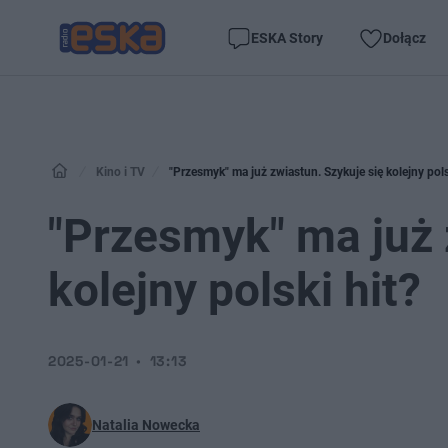
ESKA Story
Dołącz
Kino i TV
"Przesmyk" ma już zwiastun. Szykuje się kolejny pols
"Przesmyk" ma już 
kolejny polski hit?
2025-01-21
13:13
Natalia Nowecka