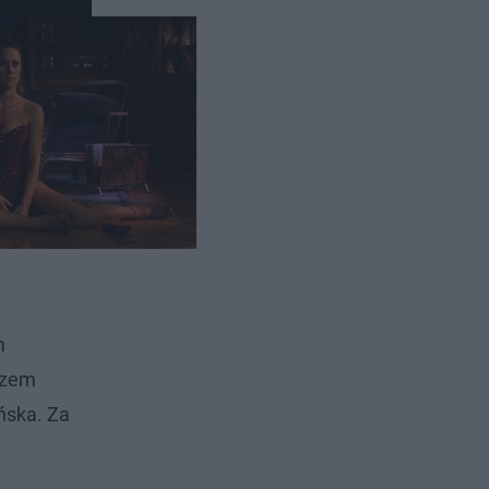
m
azem
ńska. Za