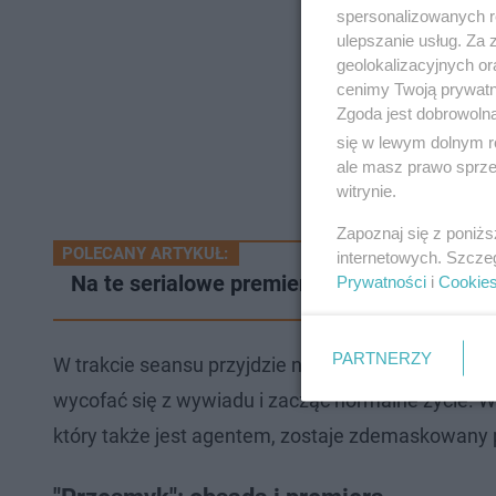
spersonalizowanych re
ulepszanie usług. Za
geolokalizacyjnych or
cenimy Twoją prywatno
Zgoda jest dobrowoln
się w lewym dolnym r
ale masz prawo sprzec
witrynie.
Zapoznaj się z poniż
POLECANY ARTYKUŁ:
internetowych. Szcze
Na te serialowe premiery warto czekać w 
Prywatności
i
Cookie
PARTNERZY
W trakcie seansu przyjdzie nam śledzić losy Ewy Ogi
wycofać się z wywiadu i zacząć normalne życie. Wsz
który także jest agentem, zostaje zdemaskowany pr