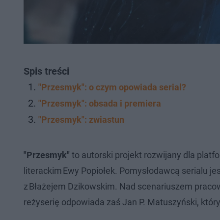
Spis treści
"Przesmyk": o czym opowiada serial?
"Przesmyk": obsada i premiera
"Przesmyk": zwiastun
"Przesmyk"
to autorski projekt rozwijany dla pla
literackim Ewy Popiołek. Pomysłodawcą serialu je
z Błażejem Dzikowskim. Nad scenariuszem pracow
reżyserię odpowiada zaś Jan P. Matuszyński, któr