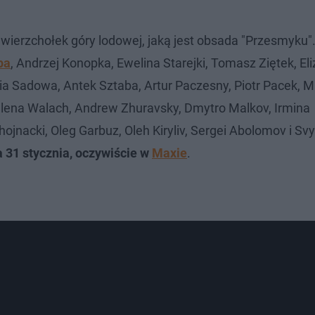
wierzchołek góry lodowej, jaką jest obsada "Przesmyku".
pa
, Andrzej Konopka, Ewelina Starejki, Tomasz Ziętek, Eli
ia Sadowa, Antek Sztaba, Artur Paczesny, Piotr Pacek, M
alena Walach, Andrew Zhuravsky, Dmytro Malkov, Irmina
Chojnacki, Oleg Garbuz, Oleh Kiryliv, Sergei Abolomov i Sv
31 stycznia, oczywiście w
Maxie
.