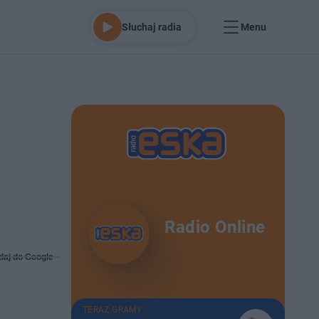
Słuchaj radia
Menu
Radio Online
daj do Google
TERAZ GRAMY