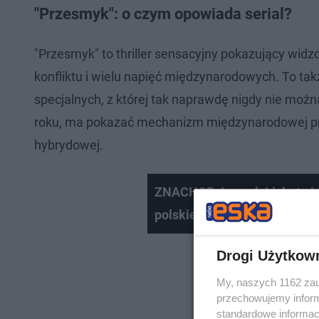
"Przesmyk": o czym opowiada serial?
"Przesmyk" to thriller sensacyjny pokazujący wi
konfliktu i wielu napięć międzynarodowych. To tak
specjalnych, z której tak naprawdę nigdy nie możn
roku, ma pokazać mechanizm międzynarodowej pr
hybrydowej.
ZNACHOR: Leszek Lichota i 
polskiego klasyka
Drogi Użytkow
My, naszych 1162 zau
przechowujemy informa
standardowe informac