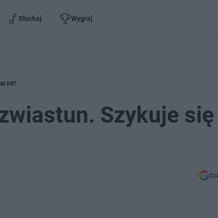
Słuchaj
Wygraj
ki hit?
zwiastun. Szykuje się
Do