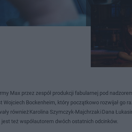
tformy Max przez zespół produkcji fabularnej pod nadzore
st Wojciech Bockenheim, który początkowo rozwijał go r
ały również Karolina Szymczyk-Majchrzak i Dana Łukasi
y jest też współautorem dwóch ostatnich odcinków.