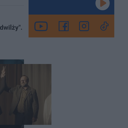
dwilży".