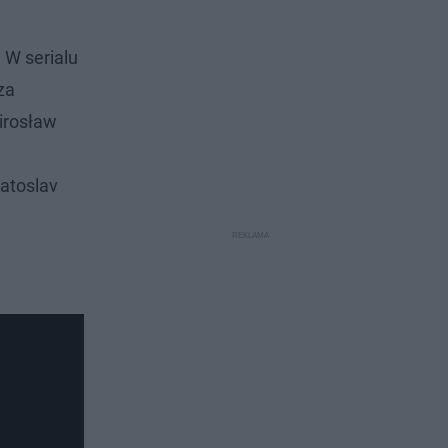
 W serialu
za
irosław
yatoslav