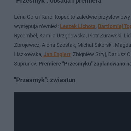
"Przesmyk": obsada i premiera
Lena Góra i Karol Kopeć to zaledwie przysłowiowy 
występują również:
Leszek Lichota
,
Bartłomiej To
Rycembel, Kamila Urzędowska, Piotr Żurawski, Lid
Zbrojewicz, Alona Szostak, Michał Sikorski, Magd
Liszkowska,
Jan Englert
, Zbigniew Stryj, Dariusz 
Suprunov.
Premierę "Przesmyku" zaplanowano na 
"Przesmyk": zwiastun