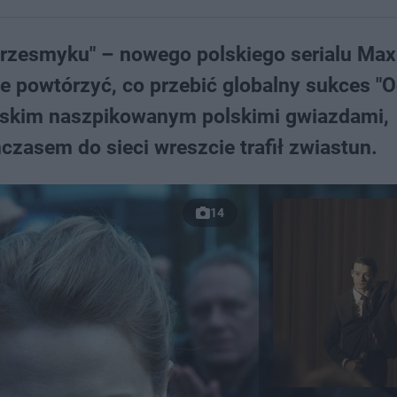
"Przesmyku" – nowego polskiego serialu Max
yle powtórzyć, co przebić globalny sukces "O
owskim naszpikowanym polskimi gwiazdami,
czasem do sieci wreszcie trafił zwiastun.
14