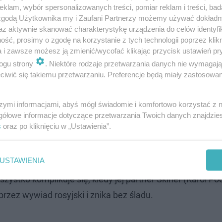
klam, wybór spersonalizowanych treści, pomiar reklam i treści, bad
 zgodą Użytkownika my i Zaufani Partnerzy możemy używać dokład
az aktywnie skanować charakterystykę urządzenia do celów identyfi
ść, prosimy o zgodę na korzystanie z tych technologii poprzez klikn
a i zawsze możesz ją zmienić/wycofać klikając przycisk ustawień pr
ogu strony
. Niektóre rodzaje przetwarzania danych nie wymagaj
iwić się takiemu przetwarzaniu. Preferencje będą miały zastosowanie
szymi informacjami, abyś mógł świadomie i komfortowo korzystać z
gółowe informacje dotyczące przetwarzania Twoich danych znajdzi
2025 roku
s
oraz po kliknięciu w „Ustawienia”.
USTAWIENIA
niec (w tej roli Lena Góra), która po osobistej tragedii c
ystko komplikuje się, kiedy jej partner Skiner (Karol Po
zez wywiad rosyjski i znika bez śladu.