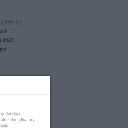
zącego się
bach
ą 2021
jny
y dostęp i
lne identyfikatory,
iania