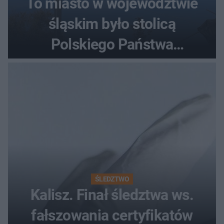
To miasto w województwie
śląskim było stolicą
Polskiego Państwa
Podziemnego. Dziś zna je
każdy pielgrzym
ŚLEDZTWO
Kalisz. Finał śledztwa ws.
fałszowania certyfikatów