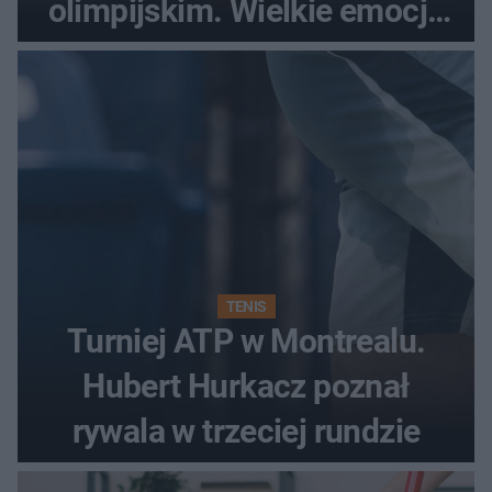
olimpijskim. Wielkie emocje
podczas Silesia Memoriału
Kamili Skolimowskiej
TENIS
Turniej ATP w Montrealu.
Hubert Hurkacz poznał
rywala w trzeciej rundzie