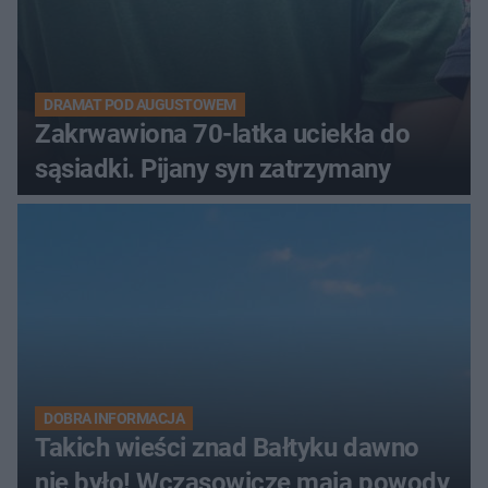
DRAMAT POD AUGUSTOWEM
Zakrwawiona 70-latka uciekła do
sąsiadki. Pijany syn zatrzymany
DOBRA INFORMACJA
Takich wieści znad Bałtyku dawno
nie było! Wczasowicze mają powody