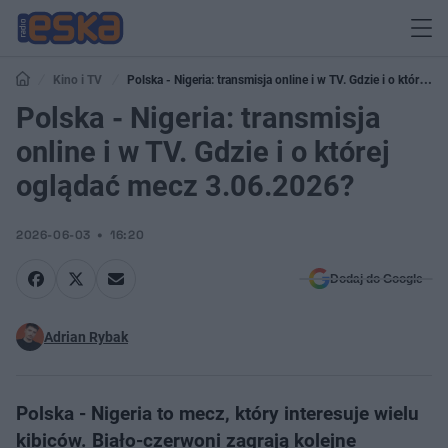
Kino i TV
Polska - Nigeria: transmisja online i w TV. Gdzie i o której
oglądać mecz 3.06.2026?
Polska - Nigeria: transmisja
online i w TV. Gdzie i o której
oglądać mecz 3.06.2026?
2026-06-03
16:20
Dodaj do Google
Adrian Rybak
Polska - Nigeria to mecz, który interesuje wielu
kibiców. Biało-czerwoni zagrają kolejne