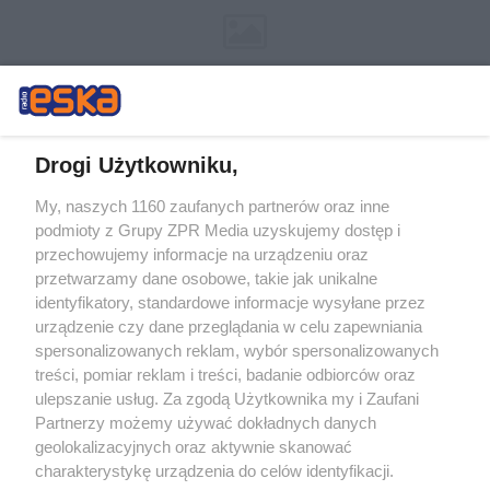
Drogi Użytkowniku,
My, naszych 1160 zaufanych partnerów oraz inne
Żaden utwór zamieszczony w serwisie nie może być powielany i
podmioty z Grupy ZPR Media uzyskujemy dostęp i
rozpowszechniany lub dalej rozpowszechniany w jakikolwiek sposób (w
przechowujemy informacje na urządzeniu oraz
tym także elektroniczny lub mechaniczny) na jakimkolwiek polu
eksploatacji w jakiejkolwiek formie, włącznie z umieszczaniem w
przetwarzamy dane osobowe, takie jak unikalne
Internecie bez pisemnej zgody właściciela praw. Jakiekolwiek użycie lub
identyfikatory, standardowe informacje wysyłane przez
wykorzystanie utworów w całości lub w części z naruszeniem prawa,
tzn. bez właściwej zgody, jest zabronione pod groźbą kary i może być
urządzenie czy dane przeglądania w celu zapewniania
ścigane prawnie.
spersonalizowanych reklam, wybór spersonalizowanych
treści, pomiar reklam i treści, badanie odbiorców oraz
ulepszanie usług. Za zgodą Użytkownika my i Zaufani
Partnerzy możemy używać dokładnych danych
geolokalizacyjnych oraz aktywnie skanować
charakterystykę urządzenia do celów identyfikacji.