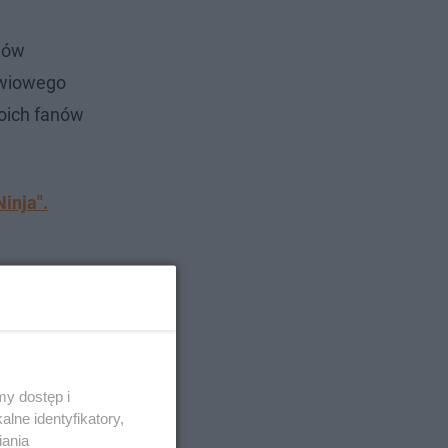
diów
źwiowego
woich fanów
inja".
y dostęp i
lne identyfikatory,
iania