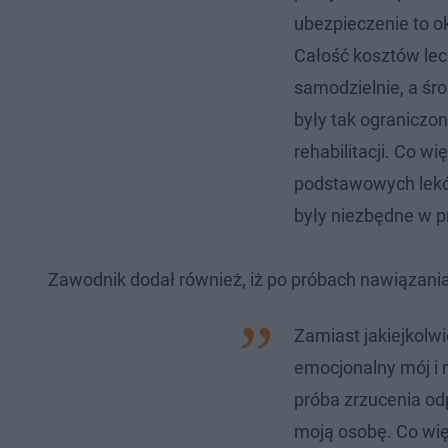
ubezpieczenie to ok
Całość kosztów le
samodzielnie, a śro
były tak ograniczon
rehabilitacji. Co w
podstawowych lekó
były niezbędne w p
Zawodnik dodał również, iż po próbach nawiązania 
Zamiast jakiejkolwi
emocjonalny mój i m
próba zrzucenia odp
moją osobę. Co wię