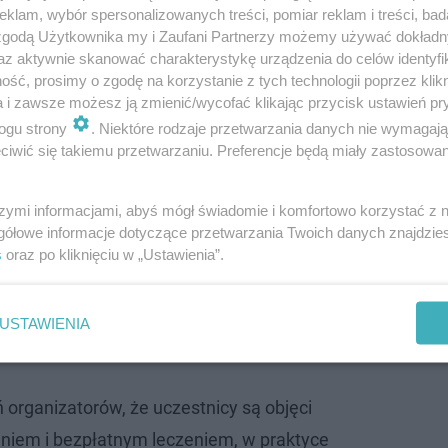
klam, wybór spersonalizowanych treści, pomiar reklam i treści, bad
 zgodą Użytkownika my i Zaufani Partnerzy możemy używać dokład
az aktywnie skanować charakterystykę urządzenia do celów identyfi
ść, prosimy o zgodę na korzystanie z tych technologii poprzez klikn
a i zawsze możesz ją zmienić/wycofać klikając przycisk ustawień pr
ogu strony
. Niektóre rodzaje przetwarzania danych nie wymagaj
iwić się takiemu przetwarzaniu. Preferencje będą miały zastosowanie
w Bydgoszczy
szymi informacjami, abyś mógł świadomie i komfortowo korzystać z
 Polsatu po wypadku na planie "Ninja vs Ninja
gółowe informacje dotyczące przetwarzania Twoich danych znajdzi
s
oraz po kliknięciu w „Ustawienia”.
nz "przedstawił rzeczywisty obraz sytuacji po wypadku",
nicy nie są objęci pełnym ubezpieczeniem, to okazało s
USTAWIENIA
ia.
rganizatorów, że uczestnicy są objęci
niem i bezpłatnym leczeniem, w praktyce