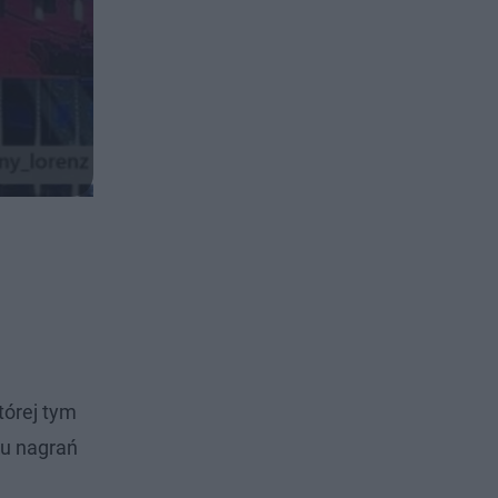
której tym
ku nagrań