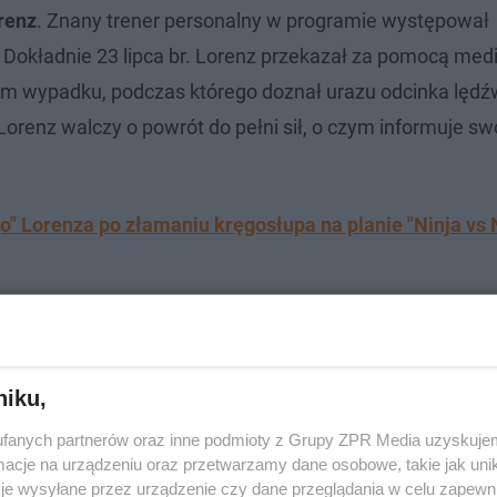
renz
. Znany trener personalny w programie występował
. Dokładnie 23 lipca br. Lorenz przekazał za pomocą me
m wypadku, podczas którego doznał urazu odcinka lęd
 Lorenz walczy o powrót do pełni sił, o czym informuje s
" Lorenza po złamaniu kręgosłupa na planie "Ninja vs N
niku,
fanych partnerów oraz inne podmioty z Grupy ZPR Media uzyskujem
cje na urządzeniu oraz przetwarzamy dane osobowe, takie jak unika
je wysyłane przez urządzenie czy dane przeglądania w celu zapewn