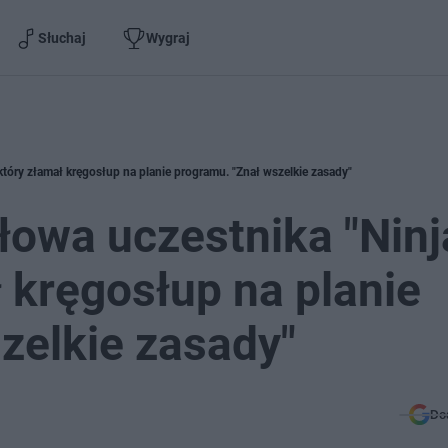
Słuchaj
Wygraj
 który złamał kręgosłup na planie programu. "Znał wszelkie zasady"
łowa uczestnika "Ninj
ł kręgosłup na planie
zelkie zasady"
Do