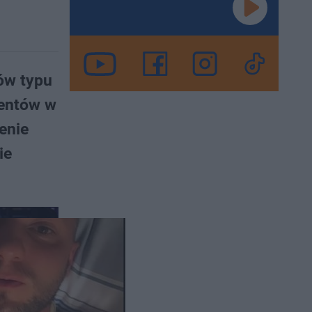
ów typu
mentów w
enie
ie