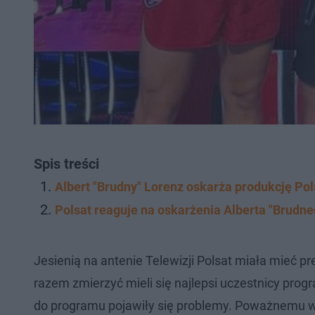
Spis treści
Albert "Brudny" Lorenz oskarża produkcję Pol
Polsat reaguje na oskarżenia Alberta "Brudn
Jesienią na antenie Telewizji Polsat miała mieć 
razem zmierzyć mieli się najlepsi uczestnicy prog
do programu pojawiły się problemy. Poważnemu wy