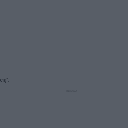
cią".