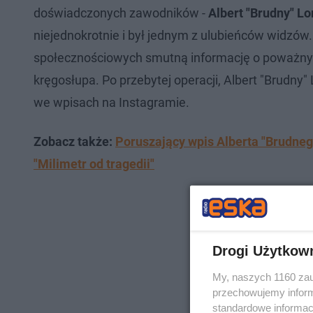
doświadczonych zawodników -
Albert "Brudny" Lo
niejednokrotnie i był jednym z ulubieńców widzów
społecznościowych smutną informację o poważny
kręgosłupa. Po przebytej operacji, Albert "Brudny"
we wpisach na Instagramie.
Zobacz także:
Poruszający wpis Alberta "Brudnego
"Milimetr od tragedii"
Drogi Użytkow
My, naszych 1160 zau
przechowujemy informa
standardowe informac