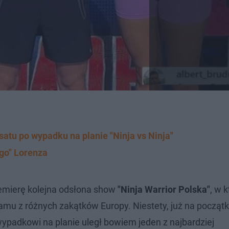
satu po wypadku na planie "Ninja vs Ninja"
ego" Lorenza
premierę kolejna odsłona show
"Ninja Warrior Polska"
, w 
ramu z różnych zakątków Europy. Niestety, już na począt
padkowi na planie uległ bowiem jeden z najbardziej