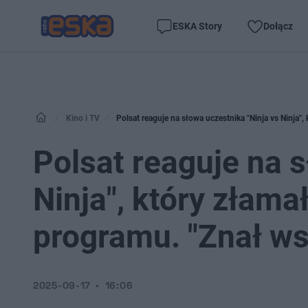
ESKA Story
Dołącz
Kino i TV
Polsat reaguje na słowa uczestnika "Ninja vs Ninja",
Polsat reaguje na s
Ninja", który złama
programu. "Znał ws
2025-09-17
16:06