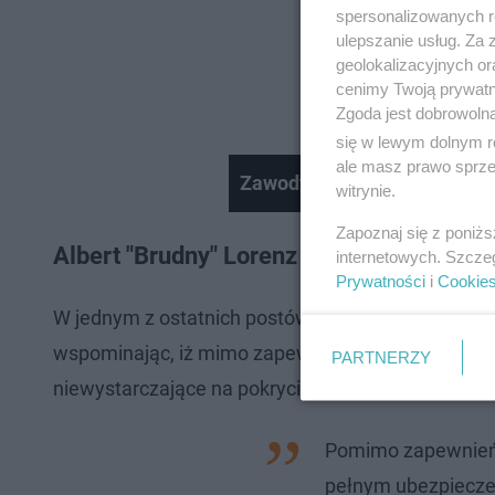
spersonalizowanych re
ulepszanie usług. Za
geolokalizacyjnych or
cenimy Twoją prywatno
Zgoda jest dobrowoln
się w lewym dolnym r
ale masz prawo sprzec
Zawody Slavic Ninja Track 
witrynie.
Zapoznaj się z poniż
Albert "Brudny" Lorenz oskarża produkcję
internetowych. Szcze
Prywatności
i
Cookie
W jednym z ostatnich postów Albert "Brudny" Lore
wspominając, iż mimo zapewnień produkcji, uczest
PARTNERZY
niewystarczające na pokrycie kosztów jego leczen
Pomimo zapewnień o
pełnym ubezpiecze