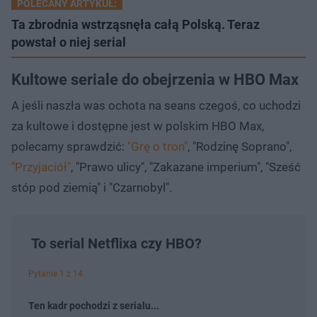
POLECANY ARTYKUŁ:
Ta zbrodnia wstrząsnęła całą Polską. Teraz
powstał o niej serial
Kultowe seriale do obejrzenia w HBO Max
A jeśli naszła was ochota na seans czegoś, co uchodzi
za kultowe i dostępne jest w polskim HBO Max,
polecamy sprawdzić:
"Grę o tron"
, "Rodzinę Soprano",
"Przyjaciół"
, "Prawo ulicy", "Zakazane imperium", "Sześć
stóp pod ziemią" i "Czarnobyl".
To serial Netflixa czy HBO?
Pytanie 1 z 14
Ten kadr pochodzi z serialu...