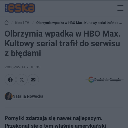
Kino i TV
Olbrzymia wpadka w HBO Max. Kultowy serial trafił do
serwisu z błędami
Olbrzymia wpadka w HBO Max.
Kultowy serial trafił do serwisu
z błędami
2025-12-03
16:09
Dodaj do Google
Natalia Nowecka
Pomyłki zdarzają się nawet najlepszym.
Przekonał się o tym właśnie amerykański