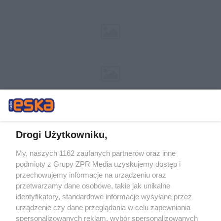
Drogi Użytkowniku,
My, naszych 1162 zaufanych partnerów oraz inne
Żaden utwór zamieszczony w serwisie nie może być powielany i
podmioty z Grupy ZPR Media uzyskujemy dostęp i
rozpowszechniany lub dalej rozpowszechniany w jakikolwiek sposób (w
tym także elektroniczny lub mechaniczny) na jakimkolwiek polu
przechowujemy informacje na urządzeniu oraz
eksploatacji w jakiejkolwiek formie, włącznie z umieszczaniem w
przetwarzamy dane osobowe, takie jak unikalne
Internecie bez pisemnej zgody właściciela praw. Jakiekolwiek użycie lub
identyfikatory, standardowe informacje wysyłane przez
wykorzystanie utworów w całości lub w części z naruszeniem prawa,
tzn. bez właściwej zgody, jest zabronione pod groźbą kary i może być
urządzenie czy dane przeglądania w celu zapewniania
ścigane prawnie.
spersonalizowanych reklam, wybór spersonalizowanych