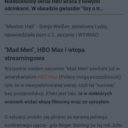
Niedoceniony serial HBO wraca z nowymi
odcinkami. W obsadzie gwiazdor "Gry o tr…
"Maxton Hall" - Sonja Weißer, serialowa Lydia,
opowiedziała nam o 2. sezonie | WYWIAD
"Mad Men", HBO Max i wtopa
streamingowa
Wszystkie siedem sezonów "Mad Men" zawitało już w
amerykańskim
HBO Max
(Polacy mogą pozazdrościć),
tyle, że w niewyedytowanej wersji, czyli tej "surowej"
bez postprodukcji. Efekt jest taki, ż
e w niektórych
scenach widać ekipę filmową wraz ze sprzętem
.
O sytuacji zrobiło się głośno za sprawą jednego
konkretnego ujęcia - gdy Roger Sterling (w tej roli John