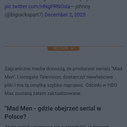
pic.twitter.com/HNgPRNOsla
— johnny
(@bigrackspart7)
December 2, 2025
ROZWIŃ
Zagraniczne media donoszą, że producent serialu "Mad
Men", Lionsgate Television, dostarczył niewłaściwe
pliki i ma tę omyłkę szybko naprawić. Odcinki w HBO
Max zostaną zatem zaktualizowane.
"Mad Men - gdzie obejrzeć serial w
Polsce?
Akcja serialu rozgrywa się w latach 60. w Nowym