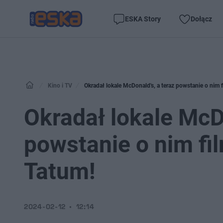
ESKA Story
Dołącz
Kino i TV
Okradał lokale McDonald's, a teraz powstanie o nim
Okradał lokale McDo
powstanie o nim fi
Tatum!
2024-02-12
12:14