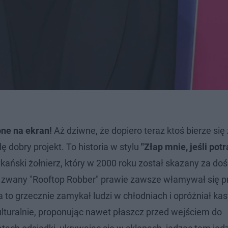
ne na ekran!
Aż dziwne, że dopiero teraz ktoś bierze się 
dę dobry projekt. To historia w stylu
"Złap mnie, jeśli potra
ański żołnierz, który w 2000 roku został skazany za do
k zwany "Rooftop Robber" prawie zawsze włamywał się p
 to grzecznie zamykał ludzi w chłodniach i opróżniał kasy
ulturalnie, proponując nawet płaszcz przed wejściem do