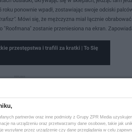
 latach odsiadki, ukrywając się w sklepach, jedząc tam jed
5 roku ponownie wpadł, zostawiając swoje odciski palcó
rafisz"
. Mówi się, że mężczyzna miał łącznie obrabowa
go "Roofmana" zostanie przeniesiona na ekran. Zapowiada
kie przestępstwa i trafili za kratki | To Się
niku,
fanych partnerów oraz inne podmioty z Grupy ZPR Media uzyskujem
cje na urządzeniu oraz przetwarzamy dane osobowe, takie jak unika
je wysyłane przez urządzenie czy dane przeglądania w celu zapewn