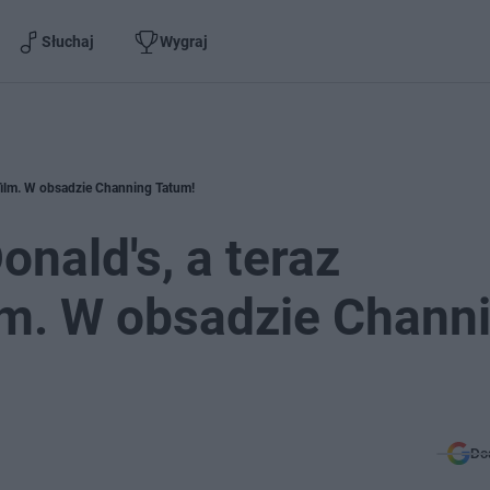
Słuchaj
Wygraj
 film. W obsadzie Channing Tatum!
nald's, a teraz
lm. W obsadzie Chann
Do