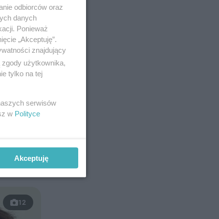
anie odbiorców oraz
nych danych
kacji. Ponieważ
ięcie „Akceptuję”.
ywatności znajdujący
ą zgody użytkownika,
 tylko na tej
t wiemy
 naszych serwisów
"Światła
esz w
Polityce
effreya
 "Magic
 dobre
Akceptuję
12