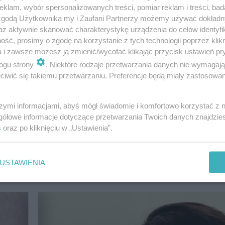
klam, wybór spersonalizowanych treści, pomiar reklam i treści, bad
 zgodą Użytkownika my i Zaufani Partnerzy możemy używać dokład
az aktywnie skanować charakterystykę urządzenia do celów identyfi
ść, prosimy o zgodę na korzystanie z tych technologii poprzez klikn
a i zawsze możesz ją zmienić/wycofać klikając przycisk ustawień pr
azdor "Magic Mike"
ogu strony
. Niektóre rodzaje przetwarzania danych nie wymagaj
iwić się takiemu przetwarzaniu. Preferencje będą miały zastosowanie
 już za chwile wystartują prace na planie. Na ten momen
szymi informacjami, abyś mógł świadomie i komfortowo korzystać z
ostanie nakręcona przez
Dereka Ciafrance'a
, czyli twórcę 
gółowe informacje dotyczące przetwarzania Twoich danych znajdzi
o się również główne nazwisko w obsadzie.
Włamywacza J
s
oraz po kliknięciu w „Ustawienia”.
zej nie trzeba nikomu przedstawiać. Aktor zagrał, m.in. w
mieście". Myślicie, że pasuje do tej roli i jest szansa na
USTAWIENIA