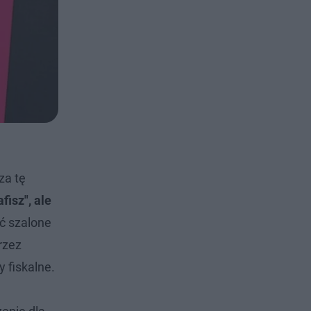
za tę
fisz", ale
ść szalone
rzez
 fiskalne.