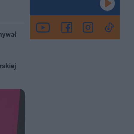
mywał
rskiej