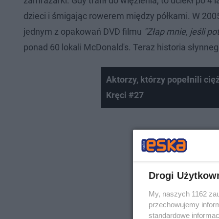
zamrażarki. Gdy trafił do więzienia, to uciekł po 4
dzieci i śmigając rowerem między półkami. W 200
jednym z opakowań DVD filmu
"Złap mnie, jeśli pot
ponad 60 lokali McDonald's. Teraz historia słynne
Aktorzy, którzy popełnili cięż
Kręci #27
Drogi Użytkow
My, naszych 1162 zau
przechowujemy informa
standardowe informac