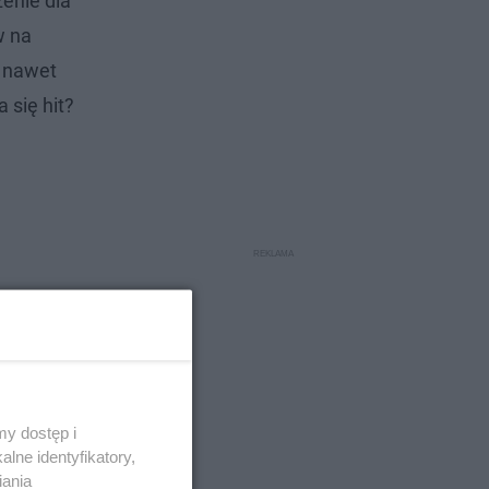
zenie dla
w na
ć nawet
 się hit?
y dostęp i
lne identyfikatory,
iania