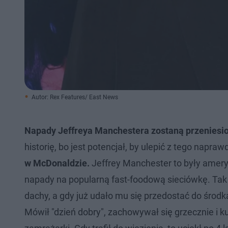
Autor: Rex Features/ East News
Napady Jeffreya Manchestera zostaną przeniesio
historię, bo jest potencjał, by ulepić z tego napraw
w McDonaldzie.
Jeffrey Manchester to były ameryk
napady na popularną fast-foodową sieciówkę. Ta
dachy, a gdy już udało mu się przedostać do środka
Mówił "dzień dobry", zachowywał się grzecznie i k