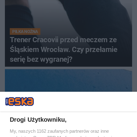
PIŁKA NOŻNA
Trener Cracovii przed meczem ze
Śląskiem Wrocław. Czy przełamie
serię bez wygranej?
Drogi Użytkowniku,
My, naszych 1162 zaufanych partnerów oraz inne