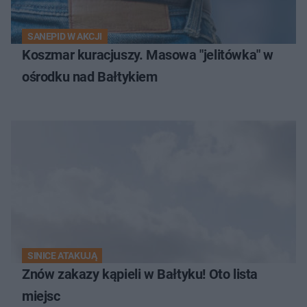
SANEPID W AKCJI
Koszmar kuracjuszy. Masowa "jelitówka" w
ośrodku nad Bałtykiem
SINICE ATAKUJĄ
Znów zakazy kąpieli w Bałtyku! Oto lista
miejsc