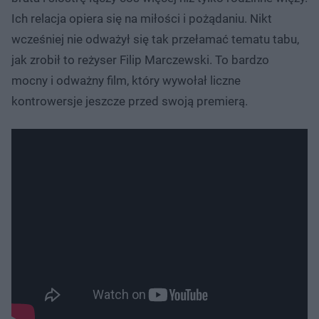
Ich relacja opiera się na miłości i pożądaniu. Nikt
wcześniej nie odważył się tak przełamać tematu tabu,
jak zrobił to reżyser Filip Marczewski. To bardzo
mocny i odważny film, który wywołał liczne
kontrowersje jeszcze przed swoją premierą.