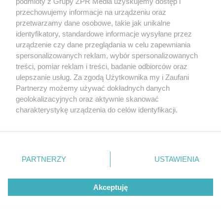
Zagrożenie wybuchem w
podmioty z Grupy ZPR Media uzyskujemy dostęp i
przechowujemy informacje na urządzeniu oraz
Swarzędzu. Policja zatrzymała 35-
przetwarzamy dane osobowe, takie jak unikalne
latka, który zgłosił ładunek w swoim
identyfikatory, standardowe informacje wysyłane przez
urządzenie czy dane przeglądania w celu zapewniania
aucie
spersonalizowanych reklam, wybór spersonalizowanych
treści, pomiar reklam i treści, badanie odbiorców oraz
ulepszanie usług. Za zgodą Użytkownika my i Zaufani
Partnerzy możemy używać dokładnych danych
geolokalizacyjnych oraz aktywnie skanować
charakterystykę urządzenia do celów identyfikacji.
Ponieważ cenimy Twoją prywatność, prosimy o zgodę na
korzystanie z tych technologii poprzez kliknięcie
„Akceptuję”. Zgoda jest dobrowolna i zawsze możesz ją
zmienić/wycofać klikając przycisk ustawień prywatności
Oszustwo w powiecie trzebnickim.
PARTNERZY
USTAWIENIA
znajdujący się w lewym dolnym rogu strony
. Niektóre
Małżeństwo seniorów straciło 240
rodzaje przetwarzania danych nie wymagają zgody
Akceptuję
użytkownika, ale masz prawo sprzeciwić się takiemu
000 zł
przetwarzaniu. Preferencje będą miały zastosowanie tylko
na tej witrynie.
ZOBACZ WIĘCEJ