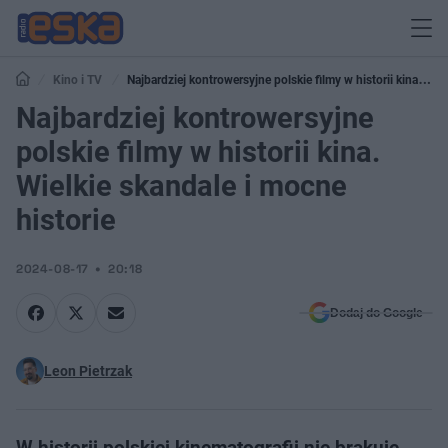
Kino i TV
Najbardziej kontrowersyjne polskie filmy w historii kina.
Wielkie skandale i mocne historie
Najbardziej kontrowersyjne
polskie filmy w historii kina.
Wielkie skandale i mocne
historie
2024-08-17
20:18
Dodaj do Google
Leon Pietrzak
W historii polskiej kinematografii nie brakuje