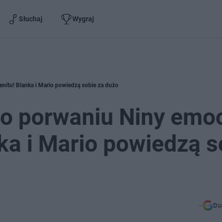
Słuchaj
Wygraj
enitu! Blanka i Mario powiedzą sobie za dużo
 Po porwaniu Niny emo
nka i Mario powiedzą s
Do