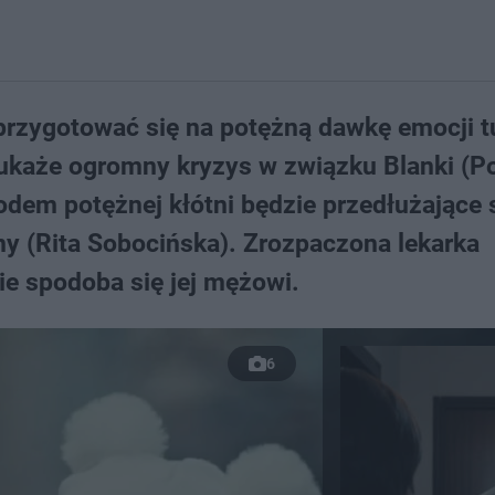
ą przygotować się na potężną dawkę emocji t
ukaże ogromny kryzys w związku Blanki (P
odem potężnej kłótni będzie przedłużające 
ny (Rita Sobocińska). Zrozpaczona lekarka
ie spodoba się jej mężowi.
6