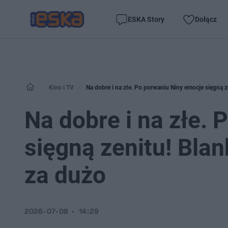
ESKA Story
Dołącz
Kino i TV
Na dobre i na złe. Po porwaniu Niny emocje sięgną z
Na dobre i na złe.
sięgną zenitu! Bla
za dużo
2026-07-08
14:29