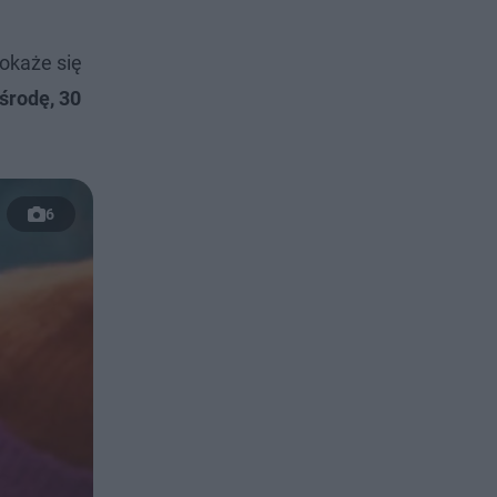
 okaże się
środę, 30
6