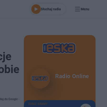
Słuchaj radia
Menu
cje
obie
Radio Online
daj do Google
TERAZ GRAMY