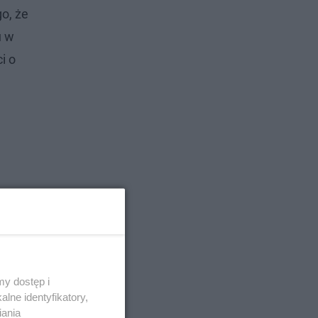
o, że
u w
i o
y dostęp i
lne identyfikatory,
iania