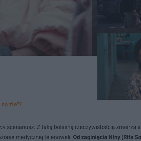
 na złe"?
iwy scenariusz. Z taką bolesną rzeczywistością zmierzą s
ezonie medycznej telenoweli.
Od zaginięcia Niny (Rita S