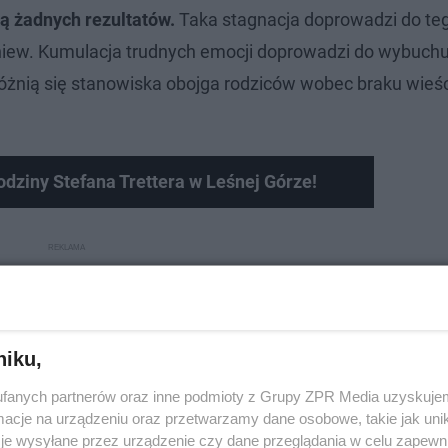
są żadnych rezultatów.
Taka stagnacja doprowadzi do teg
 gniew. Kumulacja trudnych emocji doprowadzi do wybuch
óżnią się stanowiska obojga rodziców wobec braku wieśc
odziny Stefana Trettera w Leśnej Górze!
niku,
fanych partnerów oraz inne podmioty z Grupy ZPR Media uzyskujem
cje na urządzeniu oraz przetwarzamy dane osobowe, takie jak unika
je wysyłane przez urządzenie czy dane przeglądania w celu zapewn