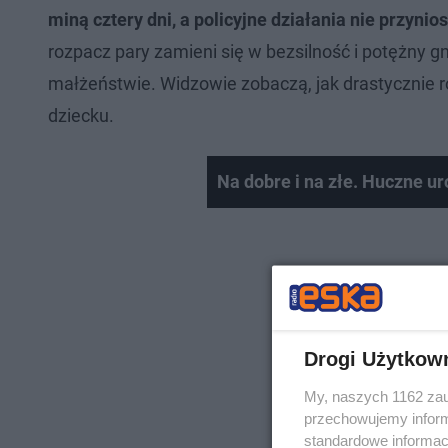
miną cztery dni, a policyjne działania nie przynio
rozpacz pary zamieni się w bezsilność i potężny
małżeństwie. Widzowie zobaczą, jak drastycznie r
dziecku.
Na dobre i na złe. Huczne ur
Drogi Użytkow
My, naszych 1162 zau
przechowujemy informa
standardowe informac