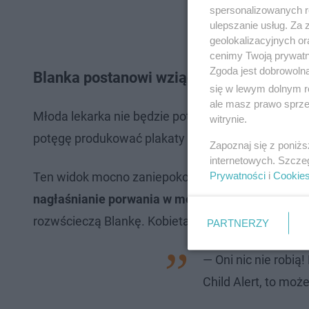
spersonalizowanych re
ulepszanie usług. Za
geolokalizacyjnych or
cenimy Twoją prywatno
Zgoda jest dobrowoln
Blanka postanowi wziąć sprawy w swoje 
się w lewym dolnym r
ale masz prawo sprzec
Młoda lekarka nie będzie potrafiła bezczynnie sie
witrynie.
potęgę produkować plakaty z twarzą uprowadzonej 
Zapoznaj się z poniż
internetowych. Szcze
Prywatności
i
Cookie
Ten widok mocno zaniepokoi Mario. Mężczyzna s
nagłaśnianie porwania w mediach może wystraszy
rozwścieczą Blankę. Kobieta wygarnie mężowi, co
PARTNERZY
— Oni nic nie robią!
Child Alert, to może