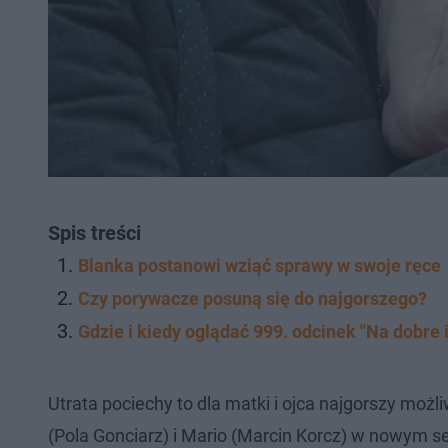
Spis treści
Blanka postanowi wziąć sprawy w swoje ręce
Czy porywacze posuną się do najgorszego?
Gdzie i kiedy oglądać 999. odcinek "Na dobre i
Utrata pociechy to dla matki i ojca najgorszy możl
(Pola Gonciarz) i Mario (Marcin Korcz) w nowym s