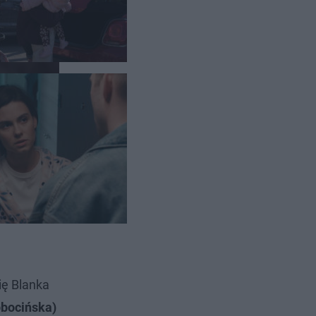
ię Blanka
obocińska)