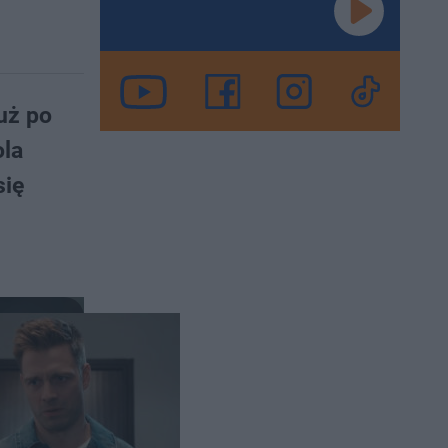
uż po
ola
się