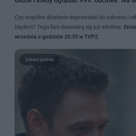
Gdzie i kiedy oglądać 999. odcinek "Na do
Czy wspólne działanie doprowadzi do sukcesu i odn
błędem? Tego fani dowiedzą się już wkrótce.
Emis
września o godzinie 20:55 w TVP2
.