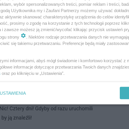
klam, wybór spersonalizowanych treści, pomiar reklam i treści, bad
 zgodą Użytkownika my i Zaufani Partnerzy możemy używać dokład
az aktywnie skanować charakterystykę urządzenia do celów identyfi
ść, prosimy o zgodę na korzystanie z tych technologii poprzez klikn
a i zawsze możesz ją zmienić/wycofać klikając przycisk ustawień pr
ręce
ogu strony
. Niektóre rodzaje przetwarzania danych nie wymagaj
iwić się takiemu przetwarzaniu. Preferencje będą miały zastosowanie
dzieć. Przekształci swoje lokum w centrum operacyjne i z
Niny, chcąc okleić nimi całe miasto.
szymi informacjami, abyś mógł świadomie i komfortowo korzystać z
gółowe informacje dotyczące przetwarzania Twoich danych znajdzi
s
oraz po kliknięciu w „Ustawienia”.
próbuje powstrzymać żonę, argumentując, że
według śle
ć sprawców i doprowadzić do tragedii.
Takie tłumaczen
 myśli o braku postępów w dochodzeniu:
USTAWIENIA
 Nic! Cztery dni! Gdyby od razu uruchomili
 by ją znaleźli!