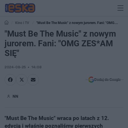
Kino i TV
"Must Be The Music" z nowym jurorem. Fani: "OMG
ZES*AM SIĘ"
"Must Be The Music" z nowym
jurorem. Fani: "OMG ZES*AM
SIĘ"
2024-08-25
14:08
Dodaj do Google
NN
"Must Be The Music" wraca po latach z 12.
edycją i właśnie poznaliśmy pierwszych