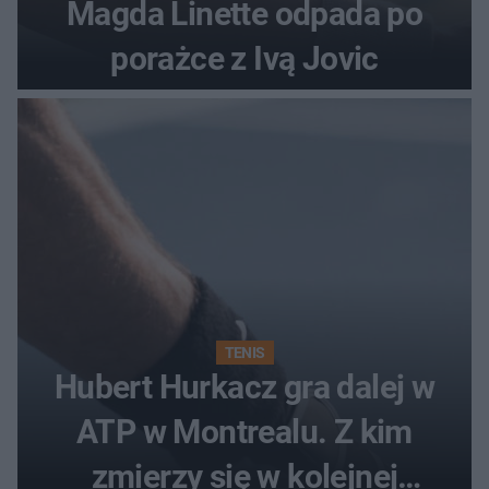
Magda Linette odpada po
porażce z Ivą Jovic
TENIS
Hubert Hurkacz gra dalej w
ATP w Montrealu. Z kim
zmierzy się w kolejnej