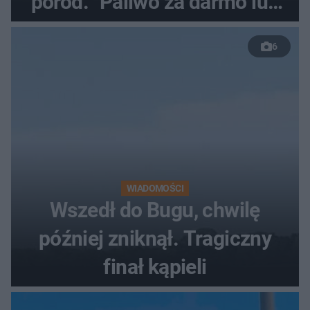
poród. "Paliwo za darmo lub
50 %!"
6
WIADOMOŚCI
Wszedł do Bugu, chwilę
później zniknął. Tragiczny
finał kąpieli