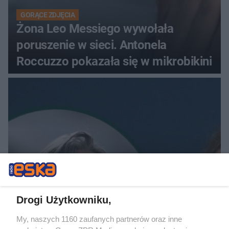
GORĄCE ZDJĘCIA
Żona Leo Messiego wywołała
poruszenie w sieci. Antonela
Roccuzzo pokazała się w mikrobikini
EWA WOYDYŁŁO PRZEPRASZA
Ewa Woydyłło kaja się po
Drogi Użytkowniku,
skandalicznych słowach o Idze
My, naszych 1160 zaufanych partnerów oraz inne
Świątek. "Jest mi wstyd"