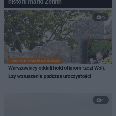
historii marki Zenith
75
UROCZYSTOŚCI W WARSZAWIE
Warszawiacy oddali hołd ofiarom rzezi Woli.
Łzy wzruszenia podczas uroczystości
21