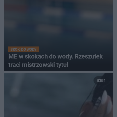
SKOKI DO WODY
ME w skokach do wody. Rzeszutek
traci mistrzowski tytuł
31