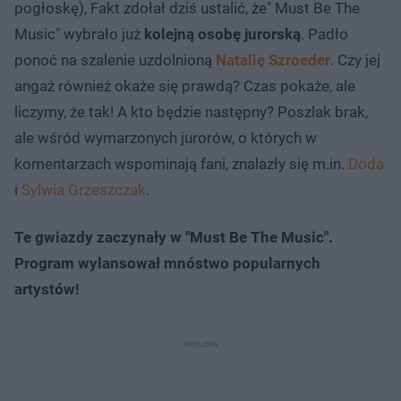
pogłoskę), Fakt zdołał dziś ustalić, że" Must Be The
Music" wybrało już
kolejną osobę jurorską
. Padło
ponoć na szalenie uzdolnioną
Natalię Szroeder
. Czy jej
angaż również okaże się prawdą? Czas pokaże, ale
liczymy, że tak! A kto będzie następny? Poszlak brak,
ale wśród wymarzonych jurorów, o których w
komentarzach wspominają fani, znalazły się m.in.
Doda
i
Sylwia Grzeszczak
.
Te gwiazdy zaczynały w "Must Be The Music".
Program wylansował mnóstwo popularnych
artystów!