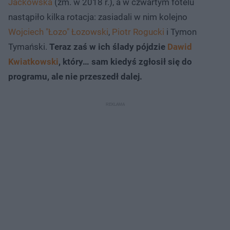
Jackowska
(zm. w 2018 r.), a w czwartym fotelu
nastąpiło kilka rotacja: zasiadali w nim kolejno
Wojciech "Łozo" Łozowski
,
Piotr Rogucki
i Tymon
Tymański.
Teraz zaś w ich ślady pójdzie
Dawid
Kwiatkowski
, który… sam kiedyś zgłosił się do
programu, ale nie przeszedł dalej.