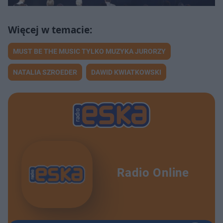
MUST BE THE MUSIC TYLKO MUZYKA JURORZY
NATALIA SZROEDER
DAWID KWIATKOWSKI
Radio Online