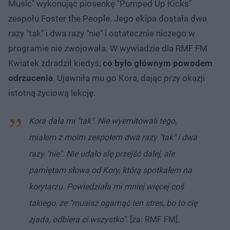
Music" wykonując piosenkę "Pumped Up Kicks"
zespołu Foster the People. Jego ekipa dostała dwa
razy "tak" i dwa razy "nie" i ostatecznie niczego w
programie nie zwojowała. W wywiadzie dla RMF FM
Kwiatek zdradził kiedyś,
co było głównym powodem
odrzucenia
. Ujawniła mu go Kora, dając przy okazji
istotną życiową lekcję.
Kora dała mi "tak". Nie wyemitowali tego,
miałem z moim zespołem dwa razy "tak" i dwa
razy "nie". Nie udało się przejść dalej, ale
pamiętam słowa od Kory, którą spotkałem na
korytarzu. Powiedziała mi mniej więcej coś
takiego, że "musisz ogarnąć ten stres, bo to cię
zjada, odbiera ci wszystko".
[za: RMF FM].