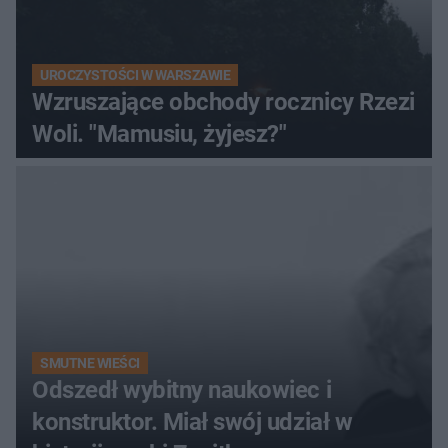
UROCZYSTOŚCI W WARSZAWIE
Wzruszające obchody rocznicy Rzezi
Woli. "Mamusiu, żyjesz?"
SMUTNE WIEŚCI
Odszedł wybitny naukowiec i
konstruktor. Miał swój udział w