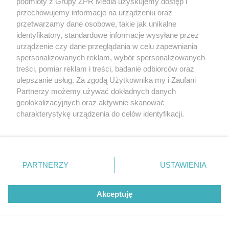
podmioty z Grupy ZPR Media uzyskujemy dostęp i
przechowujemy informacje na urządzeniu oraz
ZOBACZ WIĘCEJ
przetwarzamy dane osobowe, takie jak unikalne
identyfikatory, standardowe informacje wysyłane przez
urządzenie czy dane przeglądania w celu zapewniania
spersonalizowanych reklam, wybór spersonalizowanych
treści, pomiar reklam i treści, badanie odbiorców oraz
ulepszanie usług. Za zgodą Użytkownika my i Zaufani
Partnerzy możemy używać dokładnych danych
geolokalizacyjnych oraz aktywnie skanować
charakterystykę urządzenia do celów identyfikacji.
Ponieważ cenimy Twoją prywatność, prosimy o zgodę na
korzystanie z tych technologii poprzez kliknięcie
„Akceptuję”. Zgoda jest dobrowolna i zawsze możesz ją
zmienić/wycofać klikając przycisk ustawień prywatności
PARTNERZY
USTAWIENIA
znajdujący się w lewym dolnym rogu strony
. Niektóre
rodzaje przetwarzania danych nie wymagają zgody
Akceptuję
użytkownika, ale masz prawo sprzeciwić się takiemu
przetwarzaniu. Preferencje będą miały zastosowanie tylko
na tej witrynie.