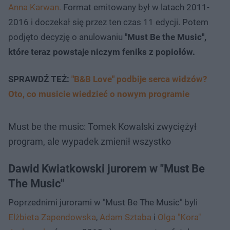
Anna Karwan.
Format emitowany był w latach 2011-
2016 i doczekał się przez ten czas 11 edycji. Potem
podjęto decyzję o anulowaniu
"Must Be the Music",
które teraz powstaje niczym feniks z popiołów.
SPRAWDŹ TEŻ:
"B&B Love" podbije serca widzów?
Oto, co musicie wiedzieć o nowym programie
Must be the music: Tomek Kowalski zwyciężył
program, ale wypadek zmienił wszystko
Dawid Kwiatkowski jurorem w "Must Be
The Music"
Poprzednimi jurorami w "Must Be The Music" byli
Elżbieta Zapendowska
,
Adam Sztaba
i
Olga "Kora"