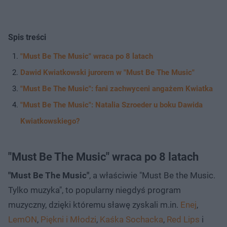
Spis treści
"Must Be The Music" wraca po 8 latach
Dawid Kwiatkowski jurorem w "Must Be The Music"
"Must Be The Music": fani zachwyceni angażem Kwiatka
"Must Be The Music": Natalia Szroeder u boku Dawida
Kwiatkowskiego?
"Must Be The Music" wraca po 8 latach
"Must Be The Music"
, a właściwie "Must Be the Music.
Tylko muzyka", to popularny niegdyś program
muzyczny, dzięki któremu sławę zyskali m.in.
Enej
,
LemON
,
Piękni i Młodzi
,
Kaśka Sochacka
,
Red Lips
i