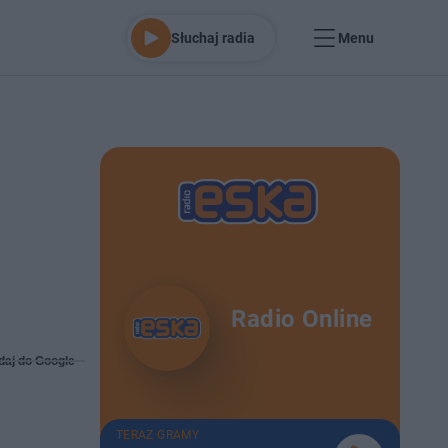
Słuchaj radia
Menu
Radio Online
daj do Google
TERAZ GRAMY