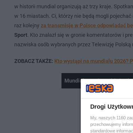
w historii mundial organizują aż trzy kraje. Spotk
w 16 miastach. Ci, którzy nie będą mogli pojechać 
raz kolejny
za transmisję w Polsce odpowiadać b
Sport
. Kto znalazł się w gronie komentatorów i pr
nazwiska osób wybranych przez Telewizję Polską 
ZOBACZ TAKŻE:
Kto wystąpi na mundialu 2026? P
Mundialowe piosenki. Oto h
Drogi Użytkow
My, naszych 1160 zau
przechowujemy informa
standardowe informac