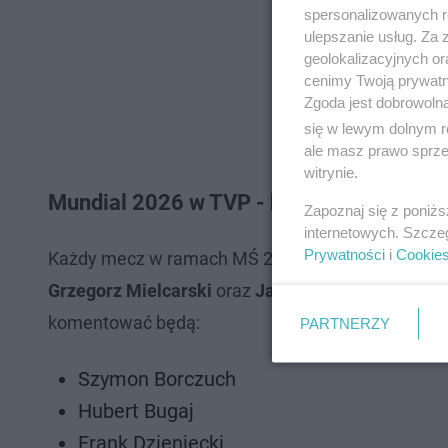
spersonalizowanych re
ulepszanie usług. Za
geolokalizacyjnych or
cenimy Twoją prywatno
Zgoda jest dobrowoln
się w lewym dolnym r
ale masz prawo sprzec
witrynie.
Mundial 2026 w TVP - komentatorzy
Zapoznaj się z poniż
internetowych. Szcze
Prywatności
i
Cookie
Każdy mecz w ramach MŚ 2026 będzie komentowan
Grzegorz Mielcarski
oraz
Jacek Laskowski i Robe
komentować będą:
PARTNERZY
Szymon Borczuch
Hubert Bugaj
Frank Dzieniecki