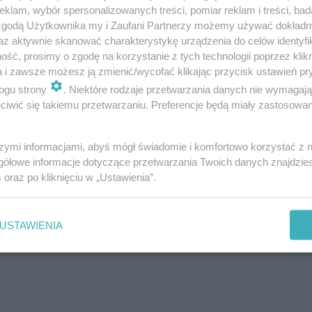
klam, wybór spersonalizowanych treści, pomiar reklam i treści, bad
 zgodą Użytkownika my i Zaufani Partnerzy możemy używać dokład
az aktywnie skanować charakterystykę urządzenia do celów identyfi
ść, prosimy o zgodę na korzystanie z tych technologii poprzez klikn
a i zawsze możesz ją zmienić/wycofać klikając przycisk ustawień pr
ogu strony
. Niektóre rodzaje przetwarzania danych nie wymagaj
iwić się takiemu przetwarzaniu. Preferencje będą miały zastosowanie
szymi informacjami, abyś mógł świadomie i komfortowo korzystać z
gółowe informacje dotyczące przetwarzania Twoich danych znajdzi
s
oraz po kliknięciu w „Ustawienia”.
y na TVP przez dwie osoby. Dwie stałe pary to
Mateus
rt Podoliński
. Oprócz nich mecze dla widzów w Polsce
USTAWIENIA