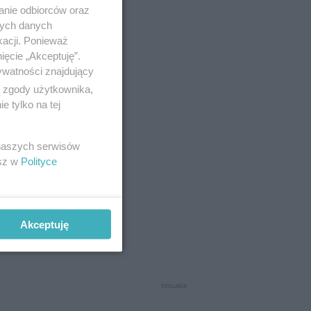
anie odbiorców oraz
nych danych
kacji. Ponieważ
ięcie „Akceptuję”.
ywatności znajdujący
ą zgody użytkownika,
 tylko na tej
 naszych serwisów
esz w
Polityce
z Borek i
Akceptuję