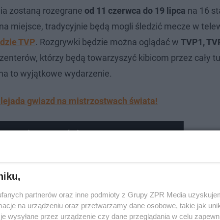
ania zostaną rozegrane
od 11 czerwca do 19 lipca
na 16 st
na miejsce, tradycyjnie będą mogli śledzić mecze w telew
ędzie TVP
. Rozgrywki będzie można oglądać w
TVP1, TV
ezenterów, którzy będą towarzyszyć kibicom przez cały tu
na to wyjątkowe wydarzenie.
lejada gwiazd na mistrzostwach świata!
ymny mistrzostw świata
niku,
fanych partnerów oraz inne podmioty z Grupy ZPR Media uzyskujem
cje na urządzeniu oraz przetwarzamy dane osobowe, takie jak unika
je wysyłane przez urządzenie czy dane przeglądania w celu zapewn