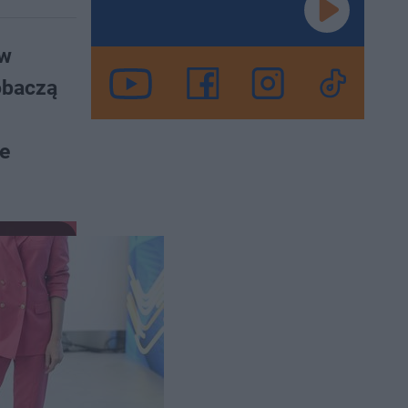
ów
obaczą
e