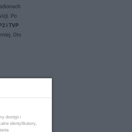
adionach
izji. Po
P2 i TVP
rniej. Oto
y dostęp i
lne identyfikatory,
iania