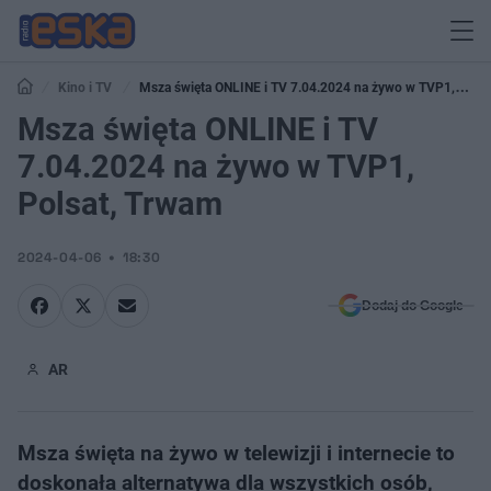
Kino i TV
Msza święta ONLINE i TV 7.04.2024 na żywo w TVP1,
Polsat, Trwam
Msza święta ONLINE i TV
7.04.2024 na żywo w TVP1,
Polsat, Trwam
2024-04-06
18:30
Dodaj do Google
AR
Msza święta na żywo w telewizji i internecie to
doskonała alternatywa dla wszystkich osób,