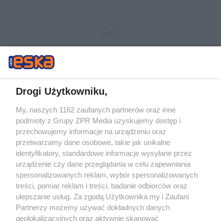
Drogi Użytkowniku,
My, naszych 1162 zaufanych partnerów oraz inne
Żaden utwór zamieszczony w serwisie nie może być powielany i
podmioty z Grupy ZPR Media uzyskujemy dostęp i
rozpowszechniany lub dalej rozpowszechniany w jakikolwiek sposób (w
tym także elektroniczny lub mechaniczny) na jakimkolwiek polu
przechowujemy informacje na urządzeniu oraz
eksploatacji w jakiejkolwiek formie, włącznie z umieszczaniem w
przetwarzamy dane osobowe, takie jak unikalne
Internecie bez pisemnej zgody właściciela praw. Jakiekolwiek użycie lub
identyfikatory, standardowe informacje wysyłane przez
wykorzystanie utworów w całości lub w części z naruszeniem prawa,
tzn. bez właściwej zgody, jest zabronione pod groźbą kary i może być
urządzenie czy dane przeglądania w celu zapewniania
ścigane prawnie.
spersonalizowanych reklam, wybór spersonalizowanych
treści, pomiar reklam i treści, badanie odbiorców oraz
ulepszanie usług. Za zgodą Użytkownika my i Zaufani
Partnerzy możemy używać dokładnych danych
geolokalizacyjnych oraz aktywnie skanować