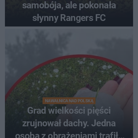
samobója, ale pokonała
słynny Rangers FC
NAWAŁNICA NAD POLSKĄ
Grad wielkości pięści
zrujnował dachy. Jedna
osoba z obrażeniami trafiła