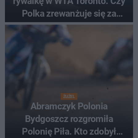
rywalkę w WTA Toronto. Czy
Polka zrewanżuje się za
ostatnią porażkę?
ŻUŻEL
Abramczyk Polonia
Bydgoszcz rozgromiła
Polonię Piła. Kto zdobył