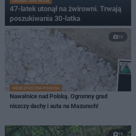
DRAMAT NAD WODĄ
47-latek utonął na żwirowni. Trwają
poszukiwania 30-latka
10
NIEBEZPIECZNA POGODA
Nawałnice nad Polską. Ogromny grad
niszczy dachy i auta na Mazurach!
19