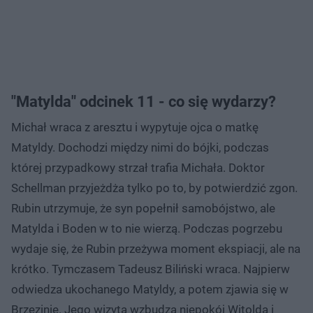
"Matylda" odcinek 11 - co się wydarzy?
Michał wraca z aresztu i wypytuje ojca o matkę
Matyldy. Dochodzi między nimi do bójki, podczas
której przypadkowy strzał trafia Michała. Doktor
Schellman przyjeżdża tylko po to, by potwierdzić zgon.
Rubin utrzymuje, że syn popełnił samobójstwo, ale
Matylda i Boden w to nie wierzą. Podczas pogrzebu
wydaje się, że Rubin przeżywa moment ekspiacji, ale na
krótko. Tymczasem Tadeusz Biliński wraca. Najpierw
odwiedza ukochanego Matyldy, a potem zjawia się w
Brzezinie. Jego wizyta wzbudza niepokój Witolda i