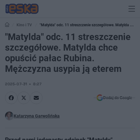
Kino i TV
"Matylda" odc. 11 streszczenie szczegółowe. Matylda chce
opuścić pałac Rubina. Mężczyzna usypia ją eterem
"Matylda" odc. 11 streszczenie
szczegółowe. Matylda chce
opuścić pałac Rubina.
Mężczyzna usypia ją eterem
2025-07-31
8:27
Dodaj do Google
Katarzyna Garwolińska
Przed nami jedenasty odcinek "Matyldy",