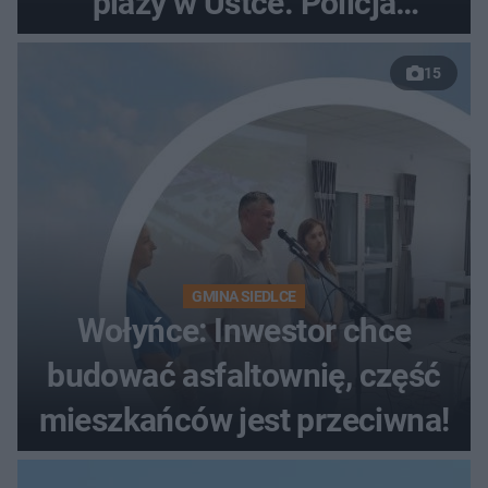
plaży w Ustce. Policja
musiała zamknąć odcinek
15
wybrzeża
GMINA SIEDLCE
Wołyńce: Inwestor chce
budować asfaltownię, część
mieszkańców jest przeciwna!