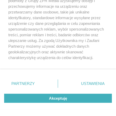
podmioty z Grupy ZPR Media uzyskujemy dostęp i
przechowujemy informacje na urządzeniu oraz
przetwarzamy dane osobowe, takie jak unikalne
identyfikatory, standardowe informacje wysyłane przez
urządzenie czy dane przeglądania w celu zapewniania
spersonalizowanych reklam, wybór spersonalizowanych
treści, pomiar reklam i treści, badanie odbiorców oraz
ulepszanie usług. Za zgodą Użytkownika my i Zaufani
Partnerzy możemy używać dokładnych danych
Żaden utwór zamieszczony w serwisie nie może być powielany i
rozpowszechniany lub dalej rozpowszechniany w jakikolwiek sposób (w
geolokalizacyjnych oraz aktywnie skanować
tym także elektroniczny lub mechaniczny) na jakimkolwiek polu
charakterystykę urządzenia do celów identyfikacji.
eksploatacji w jakiejkolwiek formie, włącznie z umieszczaniem w
Internecie bez pisemnej zgody właściciela praw. Jakiekolwiek użycie lub
Ponieważ cenimy Twoją prywatność, prosimy o zgodę na
wykorzystanie utworów w całości lub w części z naruszeniem prawa,
korzystanie z tych technologii poprzez kliknięcie
tzn. bez właściwej zgody, jest zabronione pod groźbą kary i może być
„Akceptuję”. Zgoda jest dobrowolna i zawsze możesz ją
ścigane prawnie.
zmienić/wycofać klikając przycisk ustawień prywatności
PARTNERZY
USTAWIENIA
znajdujący się w lewym dolnym rogu strony
. Niektóre
rodzaje przetwarzania danych nie wymagają zgody
Akceptuję
użytkownika, ale masz prawo sprzeciwić się takiemu
przetwarzaniu. Preferencje będą miały zastosowanie tylko
na tej witrynie.
O nas