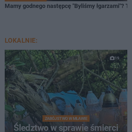
Mamy godnego następcę "Byliśmy łgarzami"? Ten 
LOKALNIE:
19
ZABÓJSTWO W MŁAWIE
Śledztwo w sprawie śmierci