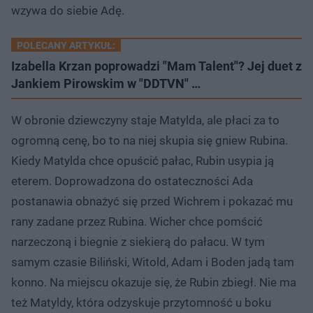
wzywa do siebie Adę.
POLECANY ARTYKUŁ:
Izabella Krzan poprowadzi "Mam Talent"? Jej duet z
Jankiem Pirowskim w "DDTVN" …
W obronie dziewczyny staje Matylda, ale płaci za to
ogromną cenę, bo to na niej skupia się gniew Rubina.
Kiedy Matylda chce opuścić pałac, Rubin usypia ją
eterem. Doprowadzona do ostateczności Ada
postanawia obnażyć się przed Wichrem i pokazać mu
rany zadane przez Rubina. Wicher chce pomścić
narzeczoną i biegnie z siekierą do pałacu. W tym
samym czasie Biliński, Witold, Adam i Boden jadą tam
konno. Na miejscu okazuje się, że Rubin zbiegł. Nie ma
też Matyldy, która odzyskuje przytomność u boku