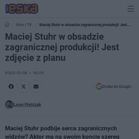
Kino i TV
Maciej Stuhr w obsadzie zagranicznej produkcji! Jest
zdjęcie z planu
Maciej Stuhr w obsadzie
zagranicznej produkcji! Jest
zdjęcie z planu
2023-12-08
16:28
Dodaj do Google
Leon Pietrzak
Maciej Stuhr podbije serca zagranicznych
widzów? Aktor ma na swoim koncie szereg