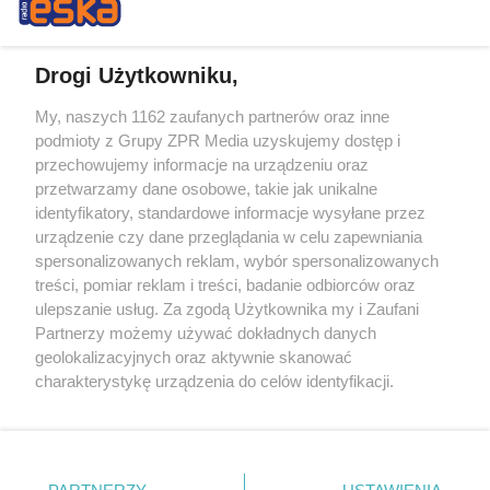
Drogi Użytkowniku,
My, naszych 1162 zaufanych partnerów oraz inne
Żaden utwór zamieszczony w serwisie nie może być powielany i
podmioty z Grupy ZPR Media uzyskujemy dostęp i
rozpowszechniany lub dalej rozpowszechniany w jakikolwiek sposób (w
tym także elektroniczny lub mechaniczny) na jakimkolwiek polu
przechowujemy informacje na urządzeniu oraz
eksploatacji w jakiejkolwiek formie, włącznie z umieszczaniem w
przetwarzamy dane osobowe, takie jak unikalne
Internecie bez pisemnej zgody właściciela praw. Jakiekolwiek użycie lub
identyfikatory, standardowe informacje wysyłane przez
wykorzystanie utworów w całości lub w części z naruszeniem prawa,
tzn. bez właściwej zgody, jest zabronione pod groźbą kary i może być
urządzenie czy dane przeglądania w celu zapewniania
ścigane prawnie.
spersonalizowanych reklam, wybór spersonalizowanych
treści, pomiar reklam i treści, badanie odbiorców oraz
ulepszanie usług. Za zgodą Użytkownika my i Zaufani
Partnerzy możemy używać dokładnych danych
geolokalizacyjnych oraz aktywnie skanować
charakterystykę urządzenia do celów identyfikacji.
Ponieważ cenimy Twoją prywatność, prosimy o zgodę na
O nas
korzystanie z tych technologii poprzez kliknięcie
Informacje prawne
„Akceptuję”. Zgoda jest dobrowolna i zawsze możesz ją
zmienić/wycofać klikając przycisk ustawień prywatności