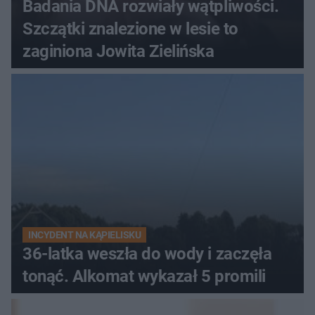
Badania DNA rozwiały wątpliwości.
Szczątki znalezione w lesie to
zaginiona Jowita Zielińska
INCYDENT NA KĄPIELISKU
36-latka weszła do wody i zaczęła
tonąć. Alkomat wykazał 5 promili