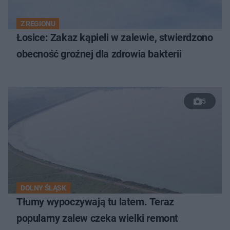
Z REGIONU
Łosice: Zakaz kąpieli w zalewie, stwierdzono
obecność groźnej dla zdrowia bakterii
5
DOLNY ŚLĄSK
Tłumy wypoczywają tu latem. Teraz
popularny zalew czeka wielki remont