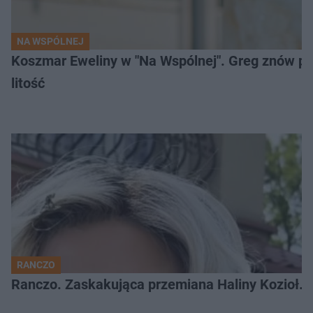
NA WSPÓLNEJ
Koszmar Eweliny w "Na Wspólnej". Greg znów pod
litość
RANCZO
Ranczo. Zaskakująca przemiana Haliny Kozioł. 