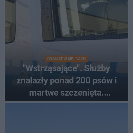
DRAMAT W KIELCACH
"Wstrząsające". Służby
znalazły ponad 200 psów i
martwe szczenięta.
Zatrzymano 35-latka