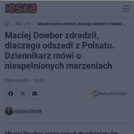
Kino i TV
Maciej Dowbor zdradził, dlaczego odszedł z Polsatu.
Dziennikarz mówi o niespełnionych marzeniach
Maciej Dowbor zdradził,
dlaczego odszedł z Polsatu.
Dziennikarz mówi o
niespełnionych marzeniach
2024-09-04
13:04
Dodaj do Google
Justyna Klorek
Maciej Dowbor przez ponad dwadzieścia lat