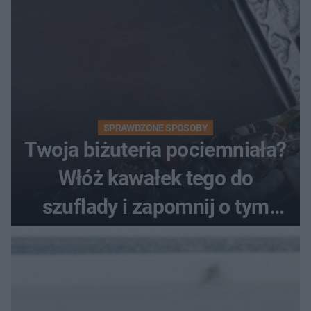
SPRAWDZONE SPOSOBY
Twoja biżuteria pociemniała?
Włóż kawałek tego do
szuflady i zapomnij o tym
problemie. Sposób na
pociemniałą biżuterię