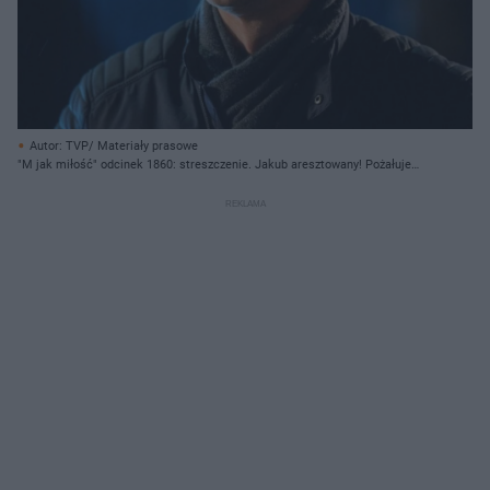
Autor: TVP/ Materiały prasowe
"M jak miłość" odcinek 1860: streszczenie. Jakub aresztowany! Pożałuje
napaści na Mariusza (25.03.2025)