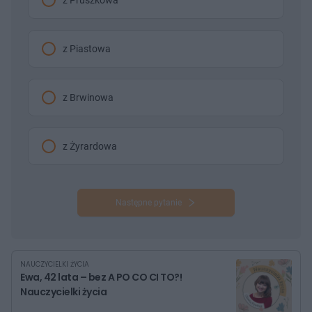
z Piastowa
z Brwinowa
z Żyrardowa
Następne pytanie
NAUCZYCIELKI ŻYCIA
Ewa, 42 lata – bez A PO CO CI TO?!
Nauczycielki życia