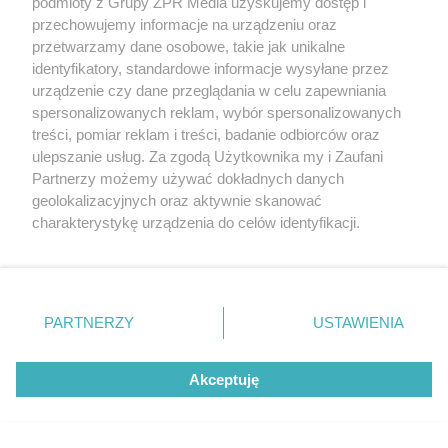
podmioty z Grupy ZPR Media uzyskujemy dostęp i
przechowujemy informacje na urządzeniu oraz
przetwarzamy dane osobowe, takie jak unikalne
identyfikatory, standardowe informacje wysyłane przez
urządzenie czy dane przeglądania w celu zapewniania
spersonalizowanych reklam, wybór spersonalizowanych
treści, pomiar reklam i treści, badanie odbiorców oraz
ulepszanie usług. Za zgodą Użytkownika my i Zaufani
Partnerzy możemy używać dokładnych danych
geolokalizacyjnych oraz aktywnie skanować
charakterystykę urządzenia do celów identyfikacji.
Żaden utwór zamieszczony w serwisie nie może być powielany i
Ponieważ cenimy Twoją prywatność, prosimy o zgodę na
rozpowszechniany lub dalej rozpowszechniany w jakikolwiek sposób (w
korzystanie z tych technologii poprzez kliknięcie
tym także elektroniczny lub mechaniczny) na jakimkolwiek polu
„Akceptuję”. Zgoda jest dobrowolna i zawsze możesz ją
eksploatacji w jakiejkolwiek formie, włącznie z umieszczaniem w
Internecie bez pisemnej zgody właściciela praw. Jakiekolwiek użycie lub
zmienić/wycofać klikając przycisk ustawień prywatności
PARTNERZY
USTAWIENIA
wykorzystanie utworów w całości lub w części z naruszeniem prawa,
znajdujący się w lewym dolnym rogu strony
. Niektóre
tzn. bez właściwej zgody, jest zabronione pod groźbą kary i może być
ścigane prawnie.
rodzaje przetwarzania danych nie wymagają zgody
Akceptuję
użytkownika, ale masz prawo sprzeciwić się takiemu
przetwarzaniu. Preferencje będą miały zastosowanie tylko
na tej witrynie.