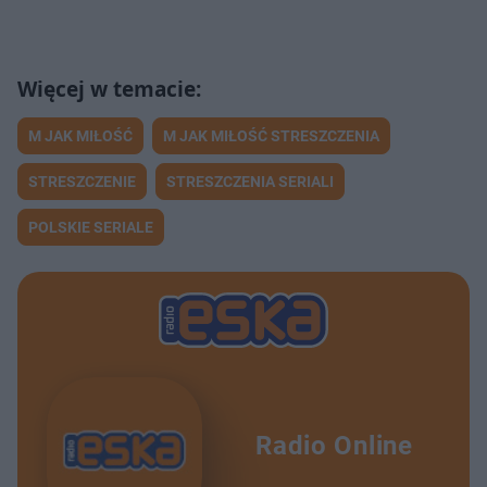
Dagmara Bożek, 39 lat: O gorączce polarnej i odwadze, by odnaleźć siebie na krańcu świata. Nauczycielki Życia
52:03
Doktor Maria Kmita – humor, drzemki i strategiczny optymizm. Nauczycielki życia
40:19
M JAK MIŁOŚĆ
M JAK MIŁOŚĆ STRESZCZENIA
Anna Rogowska, 42 lata: O odwadze, by porzucić swoją ścieżkę i sztuce zaczynania od nowa. Nauczycielki Życia
41:16
STRESZCZENIE
STRESZCZENIA SERIALI
Magda Wójcik, 49 lat: Między natchnieniem a rzemiosłem – o kulisach tworzenia hitów, sile asertywności i pokory. Nauczycielki Życia
43:37
POLSKIE SERIALE
Radio Online