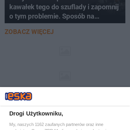
kawałek tego do szuflady i zapomnij
o tym problemie. Sposób na
pociemniałą biżuterię
ZOBACZ WIĘCEJ
Drogi Użytkowniku,
My, naszych 1162 zaufanych partnerów oraz inne