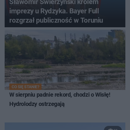
Sławomir Świerzyński królem
imprezy u Rydzyka. Bayer Full
rozgrzał publiczność w Toruniu
CO SIĘ STANIE?
W sierpniu padnie rekord, chodzi o Wisłę!
Hydrolodzy ostrzegają