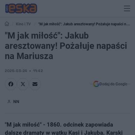
Kino i TV
"M jak miłość": Jakub aresztowany! Pożałuje napaści na
Mariusza
"M jak miłość": Jakub
aresztowany! Pożałuje napaści
na Mariusza
2025-03-24
11:42
Dodaj do Google
NN
"M jak miłość" - 1860. odcinek zapowiada
dalsze dramaty w wątku Kasi i Jakuba. Karski