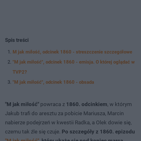
Spis treści
M jak miłość, odcinek 1860 - streszczenie szczegółowe
"M jak miłość", odcinek 1860 - emisja. O której oglądać w
TVP2?
"M jak miłość", odcinek 1860 - obsada
"M jak miłość"
powraca z
1860. odcinkiem
, w którym
Jakub trafi do aresztu za pobicie Mariusza, Marcin
nabierze podejrzeń w kwestii Radka, a Olek dowie się,
czemu tak źle się czuje.
Po szczegóły z 1860. epizodu
"M jak miłość"
, który ukaże się pod koniec marca,