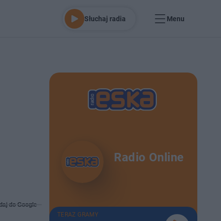
Słuchaj radia
Menu
Radio Online
daj do Google
TERAZ GRAMY