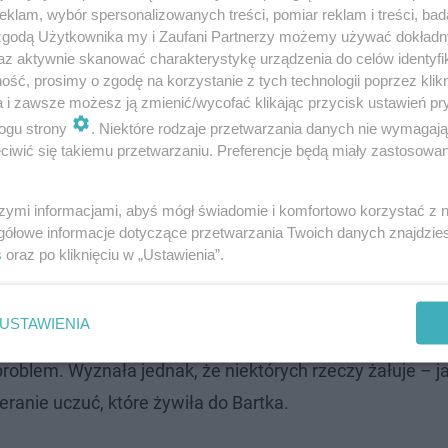
klam, wybór spersonalizowanych treści, pomiar reklam i treści, bad
 zgodą Użytkownika my i Zaufani Partnerzy możemy używać dokład
az aktywnie skanować charakterystykę urządzenia do celów identyfi
ść, prosimy o zgodę na korzystanie z tych technologii poprzez klikn
a i zawsze możesz ją zmienić/wycofać klikając przycisk ustawień pr
ogu strony
. Niektóre rodzaje przetwarzania danych nie wymagaj
iwić się takiemu przetwarzaniu. Preferencje będą miały zastosowanie
szymi informacjami, abyś mógł świadomie i komfortowo korzystać z
gółowe informacje dotyczące przetwarzania Twoich danych znajdzi
s
oraz po kliknięciu w „Ustawienia”.
 i Żaki oraz hejcie, jaki jej dotknął
USTAWIENIA
e, bo gdyby nie “Love Island 8”, nie miałaby takiej okazji
 problem. Wyznała jednak, że niektórych rzeczy żałuje – j
ranie uczuć, które żywiła do Bartka.