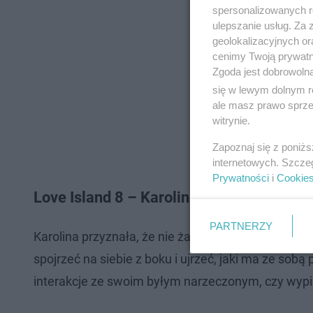
spersonalizowanych re
ulepszanie usług. Za
geolokalizacyjnych or
cenimy Twoją prywatno
Zgoda jest dobrowoln
się w lewym dolnym r
ale masz prawo sprzec
witrynie.
Zapoznaj się z poniż
internetowych. Szcze
Prywatności
i
Cookie
Love Island 8 – Karolina o akcji z Bartkiem
PARTNERZY
Karolina przyznała, że nie żałuje udziału w programi
spojrzeć na siebie z boku i ujrzeć, jaki ma ze sobą
interakcje ze swoim byłym narzeczonym, czy wypie