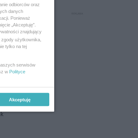
anie odbiorców oraz
nych danych
kacji. Ponieważ
ięcie „Akceptuję”.
ywatności znajdujący
ą zgody użytkownika,
 tylko na tej
 naszych serwisów
esz w
Polityce
Akceptuję
, by
ak