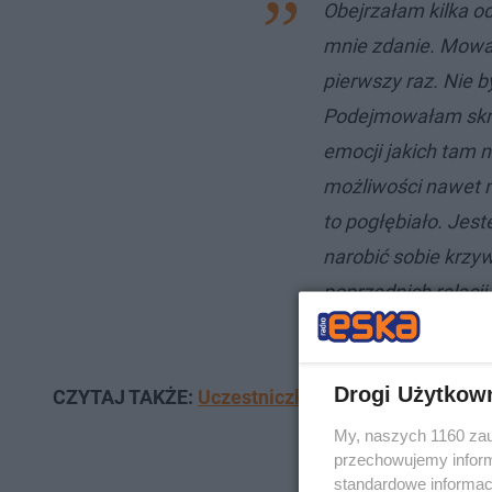
Obejrzałam kilka od
mnie zdanie. Mowa 
pierwszy raz. Nie 
Podejmowałam skraj
emocji jakich tam 
możliwości nawet na
to pogłębiało. Jes
narobić sobie krz
poprzednich relacji
InstaStories.
Drogi Użytkow
CZYTAJ TAKŻE:
Uczestniczki Love Island 8 ataku
My, naszych 1160 zau
przechowujemy informa
standardowe informac