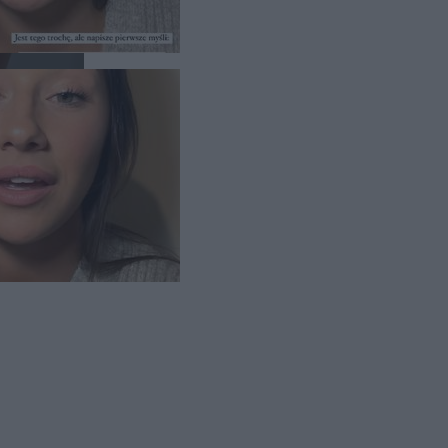
a się
rowadzeniu
oim