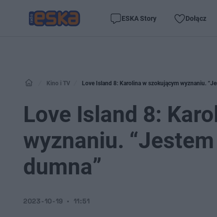
ESKA Story
Dołącz
Kino i TV
Love Island 8: Karolina w szokującym wyznaniu. “Je
Love Island 8: Kar
wyznaniu. “Jestem 
dumna”
2023-10-19
11:51