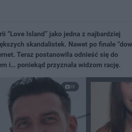
i “Love Island” jako jedna z najbardziej
ększych skandalistek. Nawet po finale “dow
ternet. Teraz postanowiła odnieść się do
em i… poniekąd przyznała widzom rację.
15