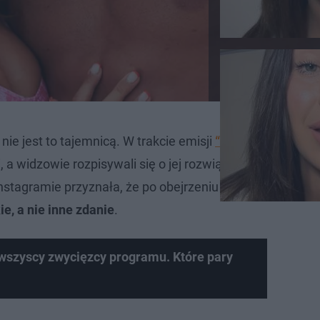
 nie jest to tajemnicą. W trakcie emisji
“Love Island 8”
dał
a widzowie rozpisywali się o jej rozwiązłości i “złym p
nstagramie przyznała, że po obejrzeniu odcinków ze sw
kie, a nie inne zdanie
.
o wszyscy zwycięzcy programu. Które pary