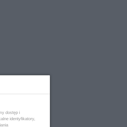
y dostęp i
lne identyfikatory,
iania