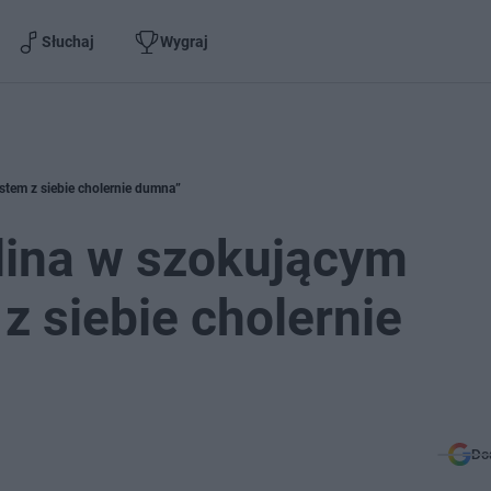
Słuchaj
Wygraj
stem z siebie cholernie dumna”
olina w szokującym
z siebie cholernie
Do