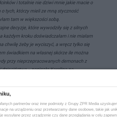
cinków i totalnie nie dziwi mnie jakie macie o
o tych, którzy mieli ze mną styczność
byłam tam w większości sobą.
ne decyzje, które wywodziły się z silnych
na każdym kroku doświadczałam i nie miałam
 chwilę żeby je wyciszyć, a wręcz tylko się
tem świadkiem na własnej skórze ile można
ywdy przy nieprzepracowanych demonach z
 i dzieciństwa
– napisała Karolina na
niku,
ją Karolinę. Jej odpowiedź tylko pogorszyła sprawę
fanych partnerów oraz inne podmioty z Grupy ZPR Media uzyskujem
cje na urządzeniu oraz przetwarzamy dane osobowe, takie jak unika
je wysyłane przez urządzenie czy dane przeglądania w celu zapewn