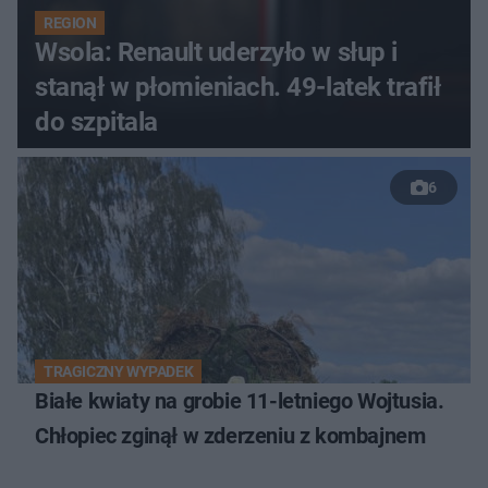
REGION
Wsola: Renault uderzyło w słup i
stanął w płomieniach. 49-latek trafił
do szpitala
6
TRAGICZNY WYPADEK
Białe kwiaty na grobie 11-letniego Wojtusia.
Chłopiec zginął w zderzeniu z kombajnem