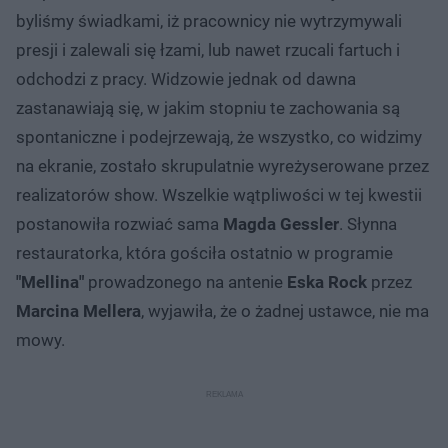
byliśmy świadkami, iż pracownicy nie wytrzymywali
presji i zalewali się łzami, lub nawet rzucali fartuch i
odchodzi z pracy. Widzowie jednak od dawna
zastanawiają się, w jakim stopniu te zachowania są
spontaniczne i podejrzewają, że wszystko, co widzimy
na ekranie, zostało skrupulatnie wyreżyserowane przez
realizatorów show. Wszelkie wątpliwości w tej kwestii
postanowiła rozwiać sama
Magda Gessler
. Słynna
restauratorka, która gościła ostatnio w programie
"Mellina"
prowadzonego na antenie
Eska Rock
przez
Marcina Mellera
, wyjawiła, że o żadnej ustawce, nie ma
mowy.