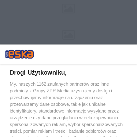
Drogi Użytkowniku,
My, naszych 1162 zaufanych partnerów oraz inne
Żaden utwór zamieszczony w serwisie nie może być powielany i
podmioty z Grupy ZPR Media uzyskujemy dostęp i
rozpowszechniany lub dalej rozpowszechniany w jakikolwiek sposób (w
przechowujemy informacje na urządzeniu oraz
tym także elektroniczny lub mechaniczny) na jakimkolwiek polu
eksploatacji w jakiejkolwiek formie, włącznie z umieszczaniem w
przetwarzamy dane osobowe, takie jak unikalne
Internecie bez pisemnej zgody właściciela praw. Jakiekolwiek użycie lub
identyfikatory, standardowe informacje wysyłane przez
wykorzystanie utworów w całości lub w części z naruszeniem prawa,
tzn. bez właściwej zgody, jest zabronione pod groźbą kary i może być
urządzenie czy dane przeglądania w celu zapewniania
ścigane prawnie.
spersonalizowanych reklam, wybór spersonalizowanych
treści, pomiar reklam i treści, badanie odbiorców oraz