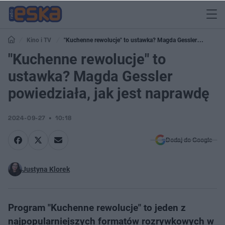
Kino i TV
"Kuchenne rewolucje" to ustawka? Magda Gessler
powiedziała, jak jest naprawdę
"Kuchenne rewolucje" to
ustawka? Magda Gessler
powiedziała, jak jest naprawdę
2024-09-27
10:18
Dodaj do Google
Justyna Klorek
Program "Kuchenne rewolucje" to jeden z
najpopularniejszych formatów rozrywkowych w