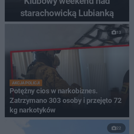
Klubowy weekend nad
starachowicką Lubianką
13
AKCJA POLICJI
Potężny cios w narkobiznes.
Zatrzymano 303 osoby i przejęto 72
kg narkotyków
22