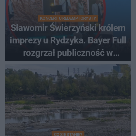
KONCERT U REDEMPTORYSTY
Sławomir Świerzyński królem
imprezy u Rydzyka. Bayer Full
rozgrzał publiczność w
Toruniu
CO SIĘ STANIE?