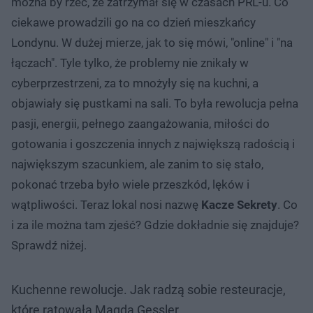
można by rzec, że zatrzymał się w czasach PRL-u. Co
ciekawe prowadzili go na co dzień mieszkańcy
Londynu. W dużej mierze, jak to się mówi, "online" i "na
łączach". Tyle tylko, że problemy nie znikały w
cyberprzestrzeni, za to mnożyły się na kuchni, a
objawiały się pustkami na sali. To była rewolucja pełna
pasji, energii, pełnego zaangażowania, miłości do
gotowania i goszczenia innych z największą radością i
największym szacunkiem, ale zanim to się stało,
pokonać trzeba było wiele przeszkód, lęków i
wątpliwości. Teraz lokal nosi nazwę
Kacze Sekrety
. Co
i za ile można tam zjeść? Gdzie dokładnie się znajduje?
Sprawdź niżej.
Kuchenne rewolucje. Jak radzą sobie resteuracje,
które ratowała Magda Gessler