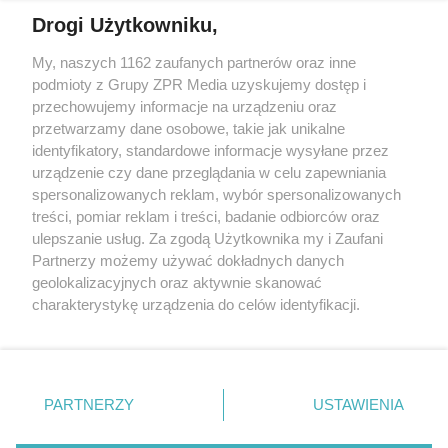
Drogi Użytkowniku,
My, naszych 1162 zaufanych partnerów oraz inne
Żaden utwór zamieszczony w serwisie nie może być powielany i
podmioty z Grupy ZPR Media uzyskujemy dostęp i
rozpowszechniany lub dalej rozpowszechniany w jakikolwiek sposób (w
przechowujemy informacje na urządzeniu oraz
tym także elektroniczny lub mechaniczny) na jakimkolwiek polu
eksploatacji w jakiejkolwiek formie, włącznie z umieszczaniem w
przetwarzamy dane osobowe, takie jak unikalne
Internecie bez pisemnej zgody właściciela praw. Jakiekolwiek użycie lub
identyfikatory, standardowe informacje wysyłane przez
wykorzystanie utworów w całości lub w części z naruszeniem prawa,
tzn. bez właściwej zgody, jest zabronione pod groźbą kary i może być
urządzenie czy dane przeglądania w celu zapewniania
ścigane prawnie.
spersonalizowanych reklam, wybór spersonalizowanych
treści, pomiar reklam i treści, badanie odbiorców oraz
ulepszanie usług. Za zgodą Użytkownika my i Zaufani
Partnerzy możemy używać dokładnych danych
geolokalizacyjnych oraz aktywnie skanować
charakterystykę urządzenia do celów identyfikacji.
Ponieważ cenimy Twoją prywatność, prosimy o zgodę na
O nas
korzystanie z tych technologii poprzez kliknięcie
Informacje prawne
„Akceptuję”. Zgoda jest dobrowolna i zawsze możesz ją
zmienić/wycofać klikając przycisk ustawień prywatności
PARTNERZY
USTAWIENIA
Nasze serwisy
znajdujący się w lewym dolnym rogu strony
. Niektóre
rodzaje przetwarzania danych nie wymagają zgody
© 2026 Grupa ZPR Media