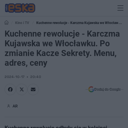
Kino i TV
Kuchenne rewolucje - Karczma Kujawska we Włocławku.
Po zmianie Kacze Sekrety. Menu, adres, ceny
Kuchenne rewolucje - Karczma
Kujawska we Włocławku. Po
zmianie Kacze Sekrety. Menu,
adres, ceny
2024-10-17
20:40
Dodaj do Google
AR
Kuchenne rewolucje odbyły się w kolejnej