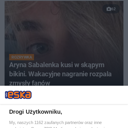
62
ROZRYWKA
Aryna Sabalenka kusi w skąpym
bikini. Wakacyjne nagranie rozpala
zmysły fanów
ZOBACZ WIĘCEJ
Drogi Użytkowniku,
My, naszych 1162 zaufanych partnerów oraz inne