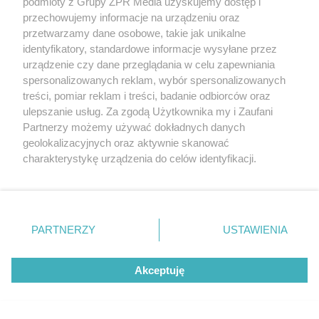
podmioty z Grupy ZPR Media uzyskujemy dostęp i
przechowujemy informacje na urządzeniu oraz
przetwarzamy dane osobowe, takie jak unikalne
identyfikatory, standardowe informacje wysyłane przez
urządzenie czy dane przeglądania w celu zapewniania
spersonalizowanych reklam, wybór spersonalizowanych
treści, pomiar reklam i treści, badanie odbiorców oraz
ulepszanie usług. Za zgodą Użytkownika my i Zaufani
Partnerzy możemy używać dokładnych danych
geolokalizacyjnych oraz aktywnie skanować
charakterystykę urządzenia do celów identyfikacji.
Ponieważ cenimy Twoją prywatność, prosimy o zgodę na
korzystanie z tych technologii poprzez kliknięcie
„Akceptuję”. Zgoda jest dobrowolna i zawsze możesz ją
zmienić/wycofać klikając przycisk ustawień prywatności
PARTNERZY
USTAWIENIA
znajdujący się w lewym dolnym rogu strony
. Niektóre
rodzaje przetwarzania danych nie wymagają zgody
Akceptuję
użytkownika, ale masz prawo sprzeciwić się takiemu
przetwarzaniu. Preferencje będą miały zastosowanie tylko
na tej witrynie.