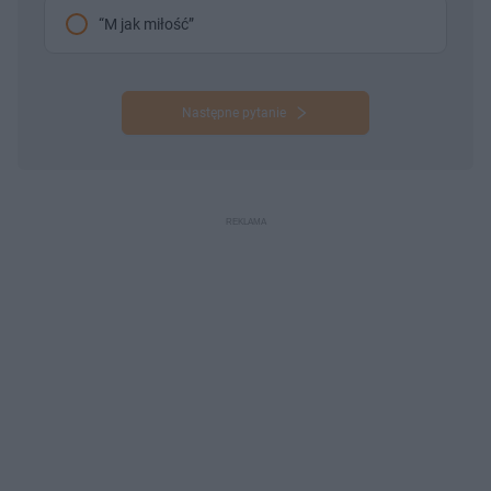
“M jak miłość”
Następne pytanie