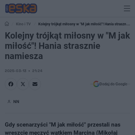
Kino i TV
Kolejny trójkąt miłosny w "M jak miłość"! Hania strasznie
namiesza
Kolejny trójkąt miłosny w "M jak
miłość"! Hania strasznie
namiesza
2025-03-13
21:24
Dodaj do Google
NN
Gdy scenarzyści "M jak miłość" przestali nas
wreszcie męczyć wątkiem Marcina (Mikołaj