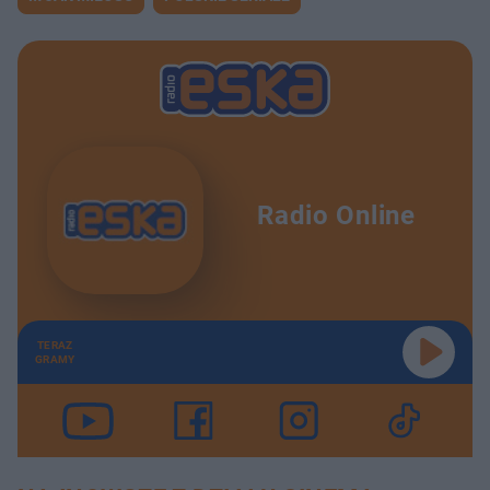
Radio Online
TERAZ
GRAMY