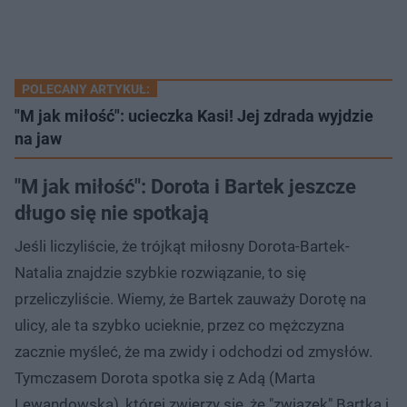
POLECANY ARTYKUŁ:
"M jak miłość": ucieczka Kasi! Jej zdrada wyjdzie
na jaw
"M jak miłość": Dorota i Bartek jeszcze
długo się nie spotkają
Jeśli liczyliście, że trójkąt miłosny Dorota-Bartek-
Natalia znajdzie szybkie rozwiązanie, to się
przeliczyliście. Wiemy, że Bartek zauważy Dorotę na
ulicy, ale ta szybko ucieknie, przez co mężczyzna
zacznie myśleć, że ma zwidy i odchodzi od zmysłów.
Tymczasem Dorota spotka się z Adą (Marta
Lewandowska), której zwierzy się, że "związek" Bartka i