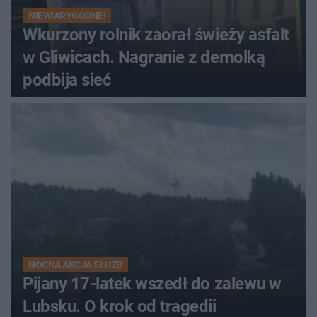
NIEWIARYGODNE!
Wkurzony rolnik zaorał świeży asfalt
w Gliwicach. Nagranie z demolką
podbija sieć
NOCNA AKCJA SŁUŻB
Pijany 17-latek wszedł do zalewu w
Lubsku. O krok od tragedii