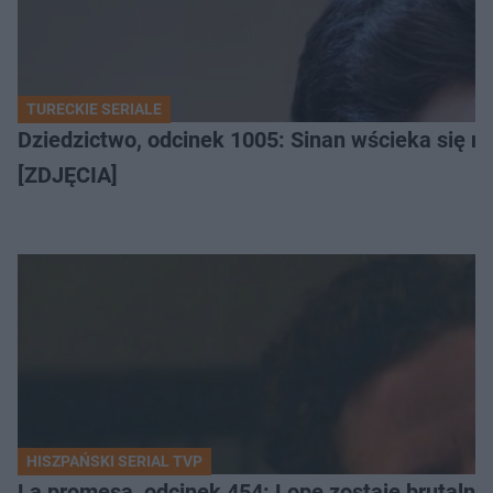
TURECKIE SERIALE
Dziedzictwo, odcinek 1005: Sinan wścieka się n
[ZDJĘCIA]
HISZPAŃSKI SERIAL TVP
La promesa, odcinek 454: Lope zostaje brutalni