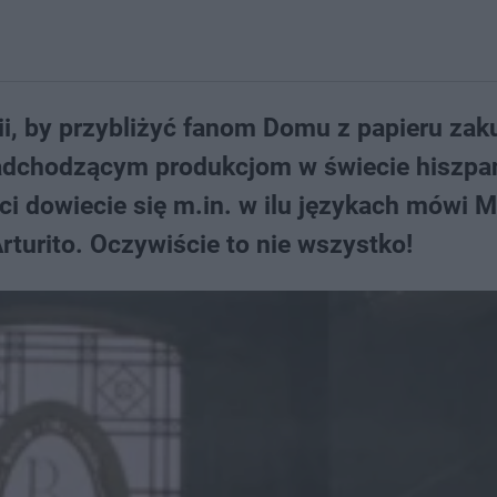
ii, by przybliżyć fanom Domu z papieru zak
j nadchodzącym produkcjom w świecie hiszpa
ci dowiecie się m.in. w ilu językach mówi M
rturito. Oczywiście to nie wszystko!