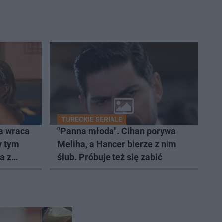
TURECKIE SERIALE
a wraca
"Panna młoda". Cihan porywa
y tym
Meliha, a Hancer bierze z nim
a z
ślub. Próbuje też się zabić