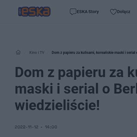
ESKA Story
Dołącz
Kino i TV
Dom z papieru za kulisami, koreańskie maski i serial o
Dom z papieru za k
maski i serial o Ber
wiedzieliście!
2022-11-12
14:00