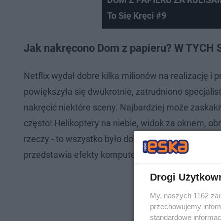
To Się Kręci #9
Jak nakręcono Dom z papieru? W TYCH
Netflix wydał dobre kilka milionów na realizację 
powiększyła się dwukrotnie, zatrudniono specjalis
nakręcić niektóre sceny. Najbardziej może zaskak
często! Helikoptery na niebie, widok za oknem, ob
rzeczy - to wszystko było dokładane w postproduk
przedstawia efekty komputerowe PRZED i PO z 5.
Drogi Użytkow
My, naszych 1162 zau
przechowujemy informa
standardowe informac