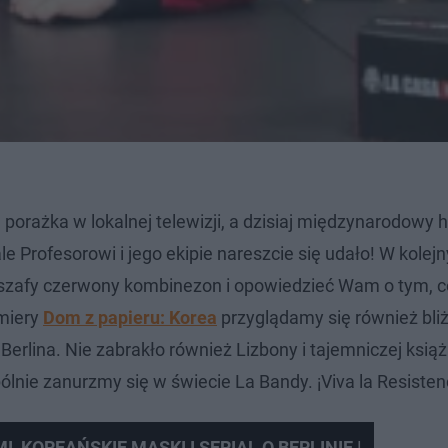
porażka w lokalnej telewizji, a dzisiaj międzynarodowy hi
ale Profesorowi i jego ekipie nareszcie się udało! W kolej
szafy czerwony kombinezon i opowiedzieć Wam o tym, co
emiery
Dom z papieru: Korea
przyglądamy się również bl
rlina. Nie zabrakło również Lizbony i tajemniczej książ
lnie zanurzmy się w świecie La Bandy. ¡Viva la Resisten
, KOREAŃSKIE MASKI I SERIAL O BERLINIE |