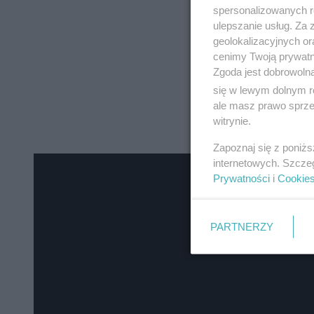
spersonalizowanych re
ulepszanie usług. Za
geolokalizacyjnych or
cenimy Twoją prywatno
Zgoda jest dobrowoln
się w lewym dolnym r
ale masz prawo sprzec
witrynie.
Zapoznaj się z poniż
internetowych. Szcze
Prywatności
i
Cookie
PARTNERZY