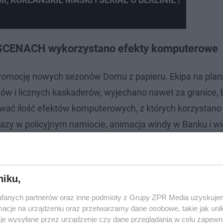
 SCENACH wykorzystano efekty komputerowe
i promocję nowych sezonów Domu z papieru. Ekipa na plan
tów i licznych kaskaderów, wyjechano nawet za granice, 
iwać ilość efektów komputerowych, z których korzystano
razy w policyjnym namiocie, animacja windy w Banku i wi
cji. Poniżej możecie zobaczyć dodatkowy materiał, który
 sezonu Domu z papieru.
niku,
fanych partnerów oraz inne podmioty z Grupy ZPR Media uzyskujem
cje na urządzeniu oraz przetwarzamy dane osobowe, takie jak unika
je wysyłane przez urządzenie czy dane przeglądania w celu zapewn