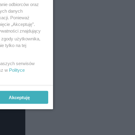
anie odbiorców oraz
nych danych
kacji. Ponieważ
ięcie „Akceptuję”.
ywatności znajdujący
ą zgody użytkownika,
 tylko na tej
 naszych serwisów
esz w
Polityce
Akceptuję