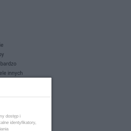
ie
by
 bardzo
ele innych
y dostęp i
lne identyfikatory,
iania