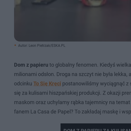
Autor: Leon Pietrzak/ESKA.PL
Dom z papieru
to globalny fenomen. Kiedyś wielka 
milionami odsłon. Droga na szczyt nie była lekka, 
odcinku
To Się Kręci
postanowiliśmy wyciągnąć z 
się za kulisami hiszpańskiej produkcji. Z okazji pr
maskom oraz uchylamy rąbka tajemnicy na temat Be
fanem La Casa de Papel? To zakładaj maskę i wspó
DOM Z PAPIERU ZA KULISAMI