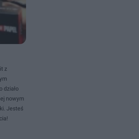
t z
nym
 działo
iżej nowym
ki. Jesteś
cia!