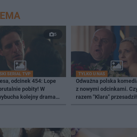
NEMA
5
SKI SERIAL TVP
TYLKO U NAS
esa, odcinek 454: Lope
Odważna polska komedi
brutalnie pobity! W
z nowymi odcinkami. Cz
wybucha kolejny dramat
razem "Klara" przesadził
A]
humorem?