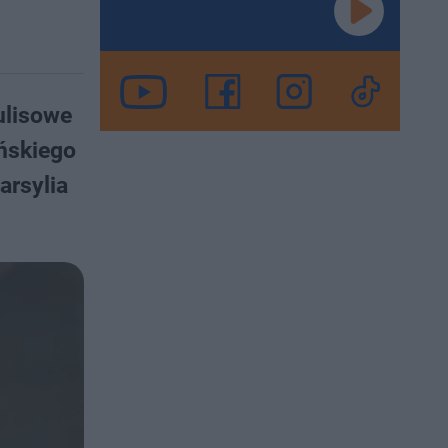
ulisowe
ńskiego
arsylia