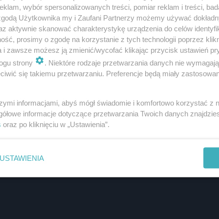
klam, wybór spersonalizowanych treści, pomiar reklam i treści, bad
 zgodą Użytkownika my i Zaufani Partnerzy możemy używać dokład
az aktywnie skanować charakterystykę urządzenia do celów identyfi
ść, prosimy o zgodę na korzystanie z tych technologii poprzez klikn
a i zawsze możesz ją zmienić/wycofać klikając przycisk ustawień pr
ogu strony
. Niektóre rodzaje przetwarzania danych nie wymagaj
iwić się takiemu przetwarzaniu. Preferencje będą miały zastosowanie
szymi informacjami, abyś mógł świadomie i komfortowo korzystać z
gółowe informacje dotyczące przetwarzania Twoich danych znajdzi
s
oraz po kliknięciu w „Ustawienia”.
USTAWIENIA