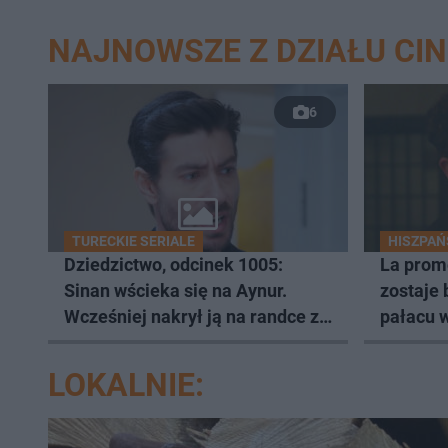
NAJNOWSZE Z DZIAŁU CI
6
TURECKIE SERIALE
HISZPAŃ
Dziedzictwo, odcinek 1005:
La prom
Sinan wścieka się na Aynur.
zostaje 
Wcześniej nakrył ją na randce z
pałacu 
innym mężczyzną [ZDJĘCIA]
[ZDJĘCI
LOKALNIE: