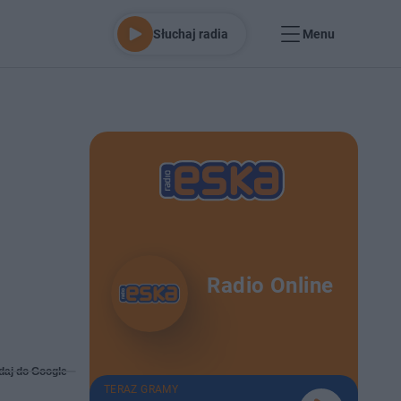
Słuchaj radia
Menu
Radio Online
daj do Google
TERAZ GRAMY