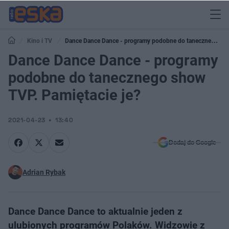
Kino i TV
Dance Dance Dance - programy podobne do tanecznego
show TVP. Pamiętacie je?
Dance Dance Dance - programy
podobne do tanecznego show
TVP. Pamiętacie je?
2021-04-23
13:40
Dodaj do Google
Adrian Rybak
Dance Dance Dance to aktualnie jeden z
ulubionych programów Polaków. Widzowie z