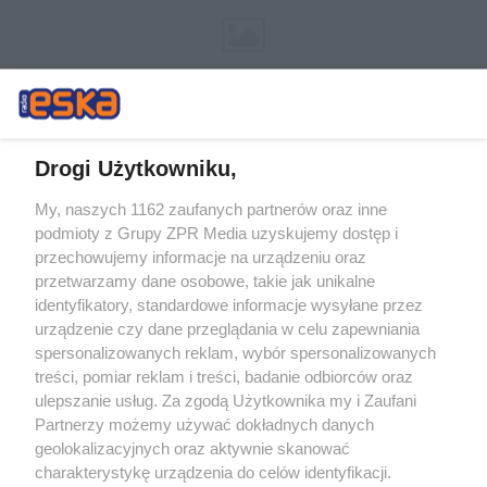
Drogi Użytkowniku,
My, naszych 1162 zaufanych partnerów oraz inne
Żaden utwór zamieszczony w serwisie nie może być powielany i
podmioty z Grupy ZPR Media uzyskujemy dostęp i
rozpowszechniany lub dalej rozpowszechniany w jakikolwiek sposób (w
tym także elektroniczny lub mechaniczny) na jakimkolwiek polu
przechowujemy informacje na urządzeniu oraz
eksploatacji w jakiejkolwiek formie, włącznie z umieszczaniem w
przetwarzamy dane osobowe, takie jak unikalne
Internecie bez pisemnej zgody właściciela praw. Jakiekolwiek użycie lub
identyfikatory, standardowe informacje wysyłane przez
wykorzystanie utworów w całości lub w części z naruszeniem prawa,
tzn. bez właściwej zgody, jest zabronione pod groźbą kary i może być
urządzenie czy dane przeglądania w celu zapewniania
ścigane prawnie.
spersonalizowanych reklam, wybór spersonalizowanych
treści, pomiar reklam i treści, badanie odbiorców oraz
ulepszanie usług. Za zgodą Użytkownika my i Zaufani
Partnerzy możemy używać dokładnych danych
geolokalizacyjnych oraz aktywnie skanować
charakterystykę urządzenia do celów identyfikacji.